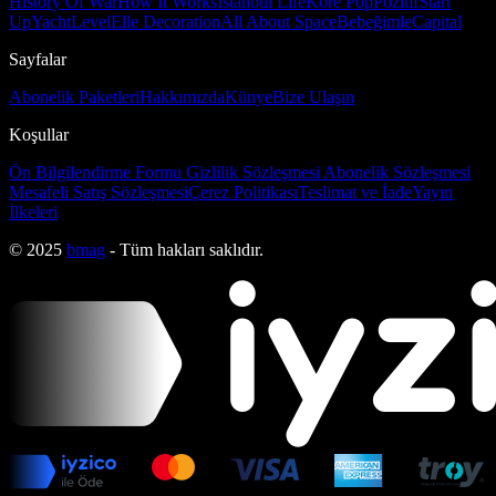
History Of War
How It Works
İstanbul Life
Kore Pop
Pozitif
Start
Up
Yacht
Level
Elle Decoration
All About Space
Bebeğimle
Capital
Sayfalar
Abonelik Paketleri
Hakkımızda
Künye
Bize Ulaşın
Koşullar
Ön Bilgilendirme Formu
Gizlilik Sözleşmesi
Abonelik Sözleşmesi
Mesafeli Satış Sözleşmesi
Çerez Politikası
Teslimat ve İade
Yayın
İlkeleri
© 2025
bmag
- Tüm hakları saklıdır.