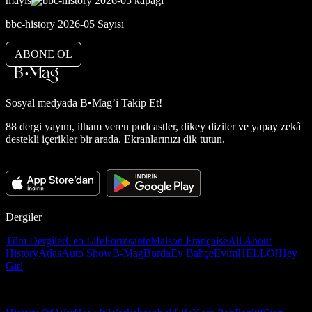
mayıs
bbc-history 2026-05 Sayısı
ABONE OL
Sosyal medyada
B•Mag’i Takip Et!
88 dergi yayını, ilham veren podcastler, dikey diziler ve yapay zekâ
destekli içerikler bir arada. Ekranlarınızı dik tutun.
Dergiler
Tüm Dergiler
Ceo Life
Formsante
Maison Française
All About
History
Atlas
Auto Show
B-Mag
Burda
Ev Bahçe
Evim
HELLO!
Hey
Girl