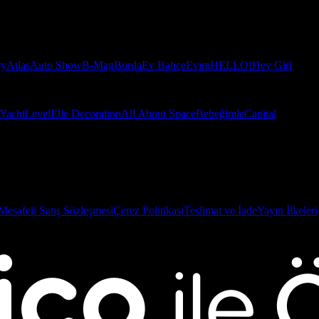
ry
Atlas
Auto Show
B-Mag
Burda
Ev Bahçe
Evim
HELLO!
Hey Girl
Yacht
Level
Elle Decoration
All About Space
Bebeğimle
Capital
Mesafeli Satış Sözleşmesi
Çerez Politikası
Teslimat ve İade
Yayın İlkeleri