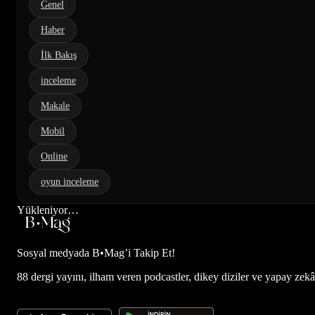
Genel
Haber
İlk Bakış
inceleme
Makale
Mobil
Online
oyun inceleme
Yükleniyor…
Sosyal medyada
B•Mag’i Takip Et!
88 dergi yayını, ilham veren podcastler, dikey diziler ve yapay zekâ d