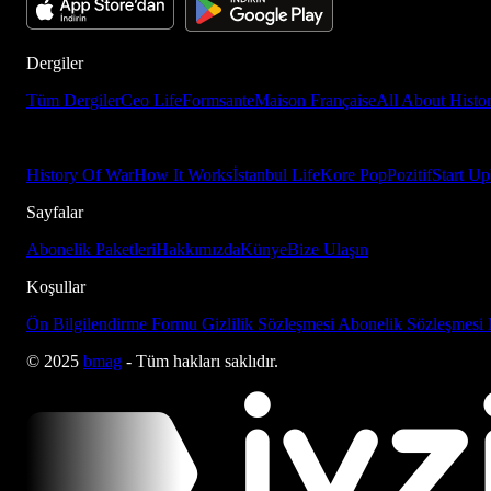
Dergiler
Tüm Dergiler
Ceo Life
Formsante
Maison Française
All About Histo
History Of War
How It Works
İstanbul Life
Kore Pop
Pozitif
Start Up
Sayfalar
Abonelik Paketleri
Hakkımızda
Künye
Bize Ulaşın
Koşullar
Ön Bilgilendirme Formu
Gizlilik Sözleşmesi
Abonelik Sözleşmesi
© 2025
bmag
- Tüm hakları saklıdır.