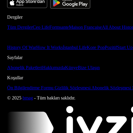
Dergiler
Tüm Dergiler
Ceo Life
Formsante
Maison Française
All About Histo
History Of War
How It Works
İstanbul Life
Kore Pop
Pozitif
Start Up
Sayfalar
Abonelik Paketleri
Hakkımızda
Künye
Bize Ulaşın
Koşullar
Ön Bilgilendirme Formu
Gizlilik Sözleşmesi
Abonelik Sözleşmesi
© 2025
bmag
- Tüm hakları saklıdır.