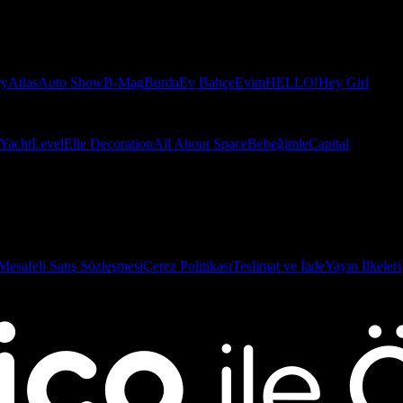
ry
Atlas
Auto Show
B-Mag
Burda
Ev Bahçe
Evim
HELLO!
Hey Girl
Yacht
Level
Elle Decoration
All About Space
Bebeğimle
Capital
Mesafeli Satış Sözleşmesi
Çerez Politikası
Teslimat ve İade
Yayın İlkeleri