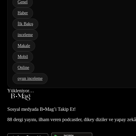
Genel
Haber
İlk Bakış
inceleme
Makale
Mobil
Online
oyun inceleme
Yükleniyor…
Sosyal medyada
B•Mag’i Takip Et!
88 dergi yayını, ilham veren podcastler, dikey diziler ve yapay zekâ d