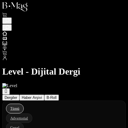
Level - Dijital Dergi
Dergiler
Haber Arşivi
B-Roll
Tümü
Advertorial
Genel