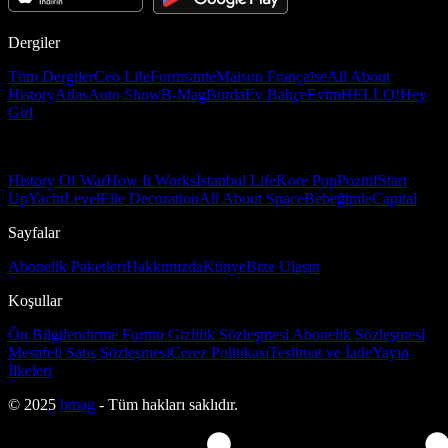
Dergiler
Tüm Dergiler
Ceo Life
Formsante
Maison Française
All About
History
Atlas
Auto Show
B-Mag
Burda
Ev Bahçe
Evim
HELLO!
Hey
Girl
History Of War
How It Works
İstanbul Life
Kore Pop
Pozitif
Start
Up
Yacht
Level
Elle Decoration
All About Space
Bebeğimle
Capital
Sayfalar
Abonelik Paketleri
Hakkımızda
Künye
Bize Ulaşın
Koşullar
Ön Bilgilendirme Formu
Gizlilik Sözleşmesi
Abonelik Sözleşmesi
Mesafeli Satış Sözleşmesi
Çerez Politikası
Teslimat ve İade
Yayın
İlkeleri
© 2025
bmag
- Tüm hakları saklıdır.