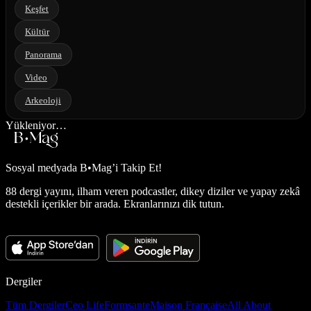
Keşfet
Kültür
Panorama
Video
Arkeoloji
Yükleniyor…
Sosyal medyada
B•Mag’i Takip Et!
88 dergi yayını, ilham veren podcastler, dikey diziler ve yapay zekâ
destekli içerikler bir arada. Ekranlarınızı dik tutun.
Dergiler
Tüm Dergiler
Ceo Life
Formsante
Maison Française
All About