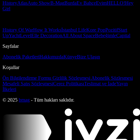
History
Atlas
Auto Show
B-Mag
Burda
Ev Bahçe
Evim
HELLO!
Hey
Girl
History Of War
How It Works
İstanbul Life
Kore Pop
Pozitif
Start
Up
Yacht
Level
Elle Decoration
All About Space
Bebeğimle
Capital
Sayfalar
Abonelik Paketleri
Hakkımızda
Künye
Bize Ulaşın
Koşullar
Ön Bilgilendirme Formu
Gizlilik Sözleşmesi
Abonelik Sözleşmesi
Mesafeli Satış Sözleşmesi
Çerez Politikası
Teslimat ve İade
Yayın
İlkeleri
© 2025
bmag
- Tüm hakları saklıdır.