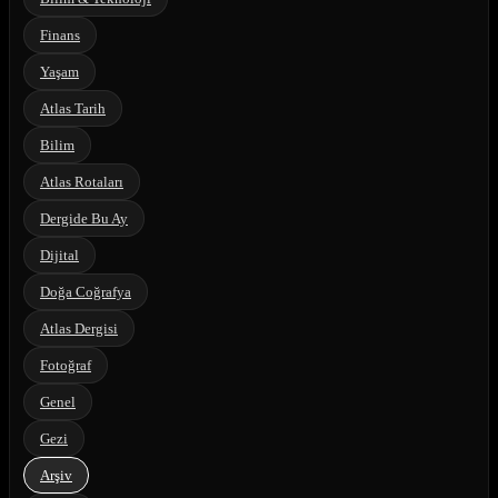
Finans
Yaşam
Atlas Tarih
Bilim
Atlas Rotaları
Dergide Bu Ay
Dijital
Doğa Coğrafya
Atlas Dergisi
Fotoğraf
Genel
Gezi
Arşiv