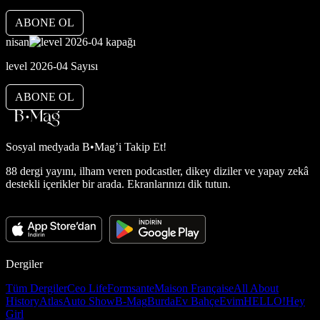
ABONE OL
nisan
level 2026-04 Sayısı
ABONE OL
Sosyal medyada
B•Mag’i Takip Et!
88 dergi yayını, ilham veren podcastler, dikey diziler ve yapay zekâ
destekli içerikler bir arada. Ekranlarınızı dik tutun.
Dergiler
Tüm Dergiler
Ceo Life
Formsante
Maison Française
All About
History
Atlas
Auto Show
B-Mag
Burda
Ev Bahçe
Evim
HELLO!
Hey
Girl