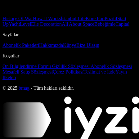
History Of War
How It Works
İstanbul Life
Kore Pop
Pozitif
Start
Up
Yacht
Level
Elle Decoration
All About Space
Bebeğimle
Capital
Sayfalar
Abonelik Paketleri
Hakkımızda
Künye
Bize Ulaşın
Koşullar
Ön Bilgilendirme Formu
Gizlilik Sözleşmesi
Abonelik Sözleşmesi
Mesafeli Satış Sözleşmesi
Çerez Politikası
Teslimat ve İade
Yayın
İlkeleri
© 2025
bmag
- Tüm hakları saklıdır.