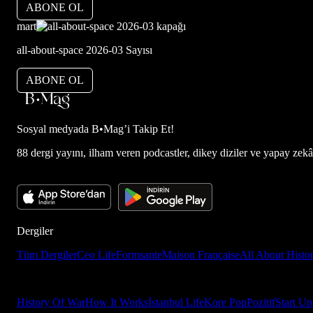
ABONE OL
mart
all-about-space 2026-03 Sayısı
ABONE OL
Sosyal medyada
B•Mag’i Takip Et!
88 dergi yayını, ilham veren podcastler, dikey diziler ve yapay zekâ d
Dergiler
Tüm Dergiler
Ceo Life
Formsante
Maison Française
All About Histo
History Of War
How It Works
İstanbul Life
Kore Pop
Pozitif
Start Up