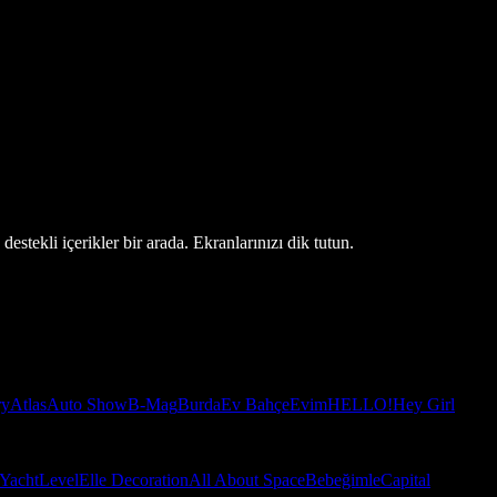
estekli içerikler bir arada. Ekranlarınızı dik tutun.
ry
Atlas
Auto Show
B-Mag
Burda
Ev Bahçe
Evim
HELLO!
Hey Girl
Yacht
Level
Elle Decoration
All About Space
Bebeğimle
Capital