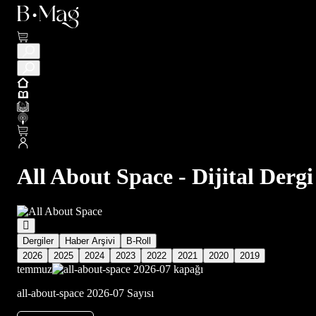
All About Space - Dijital Dergi
Dergiler
Haber Arşivi
B-Roll
2026
2025
2024
2023
2022
2021
2020
2019
temmuz
all-about-space 2026-07 Sayısı