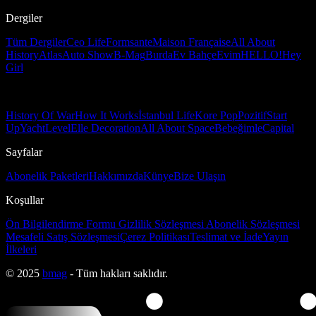
Dergiler
Tüm Dergiler
Ceo Life
Formsante
Maison Française
All About
History
Atlas
Auto Show
B-Mag
Burda
Ev Bahçe
Evim
HELLO!
Hey
Girl
History Of War
How It Works
İstanbul Life
Kore Pop
Pozitif
Start
Up
Yacht
Level
Elle Decoration
All About Space
Bebeğimle
Capital
Sayfalar
Abonelik Paketleri
Hakkımızda
Künye
Bize Ulaşın
Koşullar
Ön Bilgilendirme Formu
Gizlilik Sözleşmesi
Abonelik Sözleşmesi
Mesafeli Satış Sözleşmesi
Çerez Politikası
Teslimat ve İade
Yayın
İlkeleri
© 2025
bmag
- Tüm hakları saklıdır.