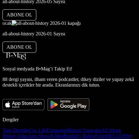
all-about-history 2026-05 Sayısı
ABONE OL
ocak
all-about-history 2026-01 Sayısı
ABONE OL
Sosyal medyada
B•Mag’i Takip Et!
88 dergi yayını, ilham veren podcastler, dikey diziler ve yapay zekâ
destekli içerikler bir arada. Ekranlarınızı dik tutun.
Dergiler
Tüm Dergiler
Ceo Life
Formsante
Maison Française
All About
History
Atlas
Auto Show
B-Mag
Burda
Ev Bahçe
Evim
HELLO!
Hey