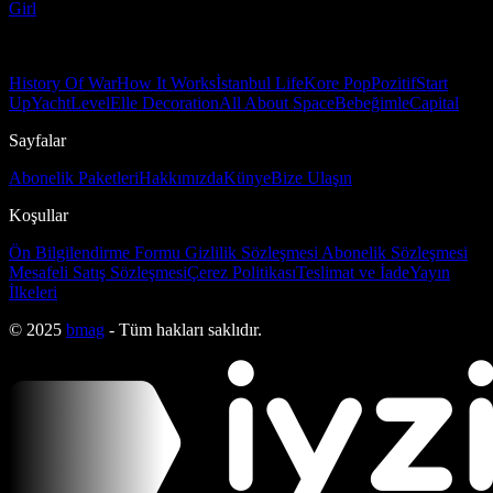
Girl
History Of War
How It Works
İstanbul Life
Kore Pop
Pozitif
Start
Up
Yacht
Level
Elle Decoration
All About Space
Bebeğimle
Capital
Sayfalar
Abonelik Paketleri
Hakkımızda
Künye
Bize Ulaşın
Koşullar
Ön Bilgilendirme Formu
Gizlilik Sözleşmesi
Abonelik Sözleşmesi
Mesafeli Satış Sözleşmesi
Çerez Politikası
Teslimat ve İade
Yayın
İlkeleri
© 2025
bmag
- Tüm hakları saklıdır.