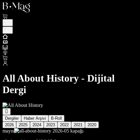
All About History - Dijital
Dergi
Dergiler
Haber Arşivi
B-Roll
2026
2025
2024
2023
2022
2021
2020
mayıs