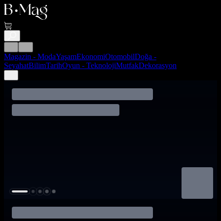
Magazin - Moda
Yaşam
Ekonomi
Otomobil
Doğa -
Seyahat
Bilim
Tarih
Oyun - Teknoloji
Mutfak
Dekorasyon