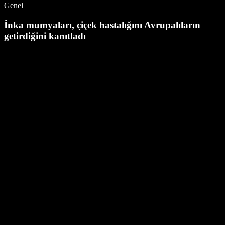
Genel
İnka mumyaları, çiçek hastalığını Avrupalıların
getirdiğini kanıtladı
Genel
Savaş kazandıran bir silahın öyküsü: Sherman
Tankı
Haber
Nurol GYO ve Prokar iş birliğiyle: Urla 77
Genel
Sahne yeniden kuruluyor: 12 Ağustos Aslan
burcunda tam güneş tutulması