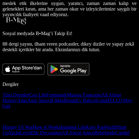
meslek etik ilkelerine uygun, yaratıcı, zaman zaman kalıp ve
gelenekleri kıran, ama her zaman okur ve izleyicilerimize saygılı bir
yayıncılık faaliyeti vaad ediyoruz.
Sosyal medyada
B•Mag’i Takip Et!
88 dergi yayını, ilham veren podcastler, dikey diziler ve yapay zekâ
destekli içerikler bir arada. Ekranlarınızı dik tutun.
Dergiler
Tüm Dergiler
Ceo Life
Formsante
Maison Française
All About
History
Atlas
Auto Show
B-Mag
Burda
Ev Bahçe
Evim
HELLO!
Hey
Girl
History Of War
How It Works
İstanbul Life
Kore Pop
Pozitif
Start
Up
Yacht
Level
Elle Decoration
All About Space
Bebeğimle
Capital