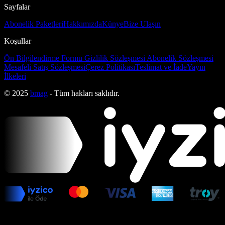
Sayfalar
Abonelik Paketleri
Hakkımızda
Künye
Bize Ulaşın
Koşullar
Ön Bilgilendirme Formu
Gizlilik Sözleşmesi
Abonelik Sözleşmesi
Mesafeli Satış Sözleşmesi
Çerez Politikası
Teslimat ve İade
Yayın
İlkeleri
© 2025
bmag
- Tüm hakları saklıdır.