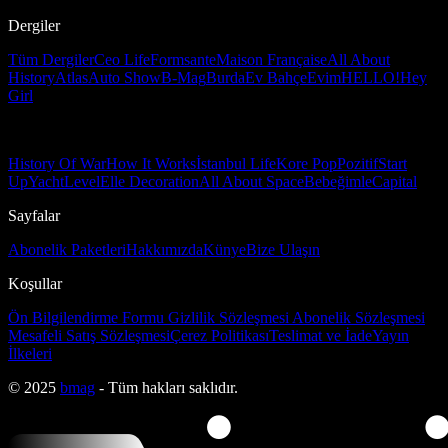
Dergiler
Tüm Dergiler
Ceo Life
Formsante
Maison Française
All About
History
Atlas
Auto Show
B-Mag
Burda
Ev Bahçe
Evim
HELLO!
Hey
Girl
History Of War
How It Works
İstanbul Life
Kore Pop
Pozitif
Start
Up
Yacht
Level
Elle Decoration
All About Space
Bebeğimle
Capital
Sayfalar
Abonelik Paketleri
Hakkımızda
Künye
Bize Ulaşın
Koşullar
Ön Bilgilendirme Formu
Gizlilik Sözleşmesi
Abonelik Sözleşmesi
Mesafeli Satış Sözleşmesi
Çerez Politikası
Teslimat ve İade
Yayın
İlkeleri
© 2025
bmag
- Tüm hakları saklıdır.