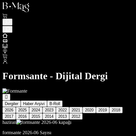
Formsante - Dijital Dergi
Dergiler
Haber Arşivi
B-Roll
2026
2025
2024
2023
2022
2021
2020
2019
2018
2017
2016
2015
2014
2013
2012
haziran
formsante 2026-06 Sayısı