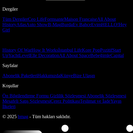
Dergiler
Tüm Dergiler
Ceo Life
Formsante
Maison Française
All About
History
Atlas
Auto Show
B-Mag
Burda
Ev Bahçe
Evim
HELLO!
Hey
Girl
History Of War
How It Works
İstanbul Life
Kore Pop
Pozitif
Start
Up
Yacht
Level
Elle Decoration
All About Space
Bebeğimle
Capital
Sayfalar
Abonelik Paketleri
Hakkımızda
Künye
Bize Ulaşın
Koşullar
Ön Bilgilendirme Formu
Gizlilik Sözleşmesi
Abonelik Sözleşmesi
Mesafeli Satış Sözleşmesi
Çerez Politikası
Teslimat ve İade
Yayın
İlkeleri
© 2025
bmag
- Tüm hakları saklıdır.