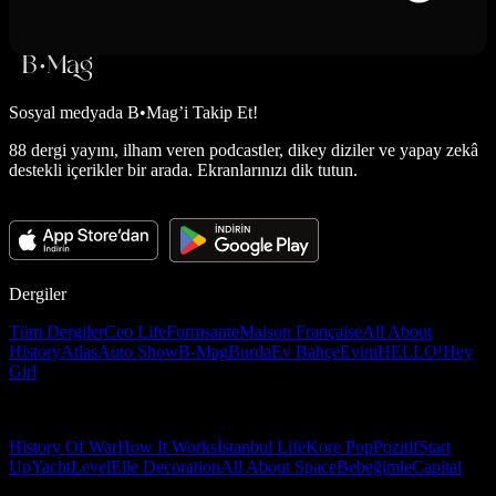
Sosyal medyada
B•Mag’i Takip Et!
88 dergi yayını, ilham veren podcastler, dikey diziler ve yapay zekâ
destekli içerikler bir arada. Ekranlarınızı dik tutun.
Dergiler
Tüm Dergiler
Ceo Life
Formsante
Maison Française
All About
History
Atlas
Auto Show
B-Mag
Burda
Ev Bahçe
Evim
HELLO!
Hey
Girl
History Of War
How It Works
İstanbul Life
Kore Pop
Pozitif
Start
Up
Yacht
Level
Elle Decoration
All About Space
Bebeğimle
Capital