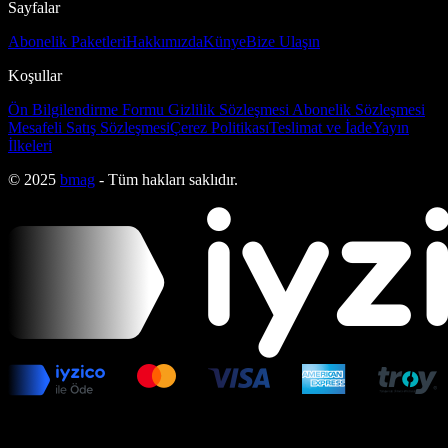
Sayfalar
Abonelik Paketleri
Hakkımızda
Künye
Bize Ulaşın
Koşullar
Ön Bilgilendirme Formu
Gizlilik Sözleşmesi
Abonelik Sözleşmesi
Mesafeli Satış Sözleşmesi
Çerez Politikası
Teslimat ve İade
Yayın
İlkeleri
© 2025
bmag
- Tüm hakları saklıdır.