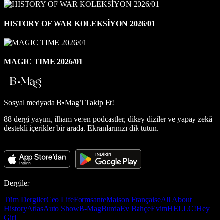
HISTORY OF WAR KOLEKSİYON 2026/01
MAGIC TIME 2026/01
Sosyal medyada
B•Mag’i Takip Et!
88 dergi yayını, ilham veren podcastler, dikey diziler ve yapay zekâ
destekli içerikler bir arada. Ekranlarınızı dik tutun.
Dergiler
Tüm Dergiler
Ceo Life
Formsante
Maison Française
All About
History
Atlas
Auto Show
B-Mag
Burda
Ev Bahçe
Evim
HELLO!
Hey
Girl