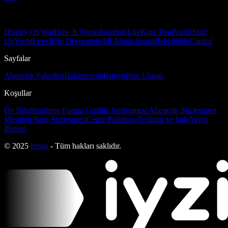
History Of War
How It Works
İstanbul Life
Kore Pop
Pozitif
Start
Up
Yacht
Level
Elle Decoration
All About Space
Bebeğimle
Capital
Sayfalar
Abonelik Paketleri
Hakkımızda
Künye
Bize Ulaşın
Koşullar
Ön Bilgilendirme Formu
Gizlilik Sözleşmesi
Abonelik Sözleşmesi
Mesafeli Satış Sözleşmesi
Çerez Politikası
Teslimat ve İade
Yayın
İlkeleri
© 2025
bmag
- Tüm hakları saklıdır.