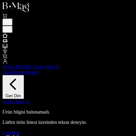
Dijital Dergiler
Dergi Satın Al
ShopBurda
Beauty
Geri Dön
Dergi Satın Al
Ürün bilgisi bulunamadı.
Lütfen ürün listesi üzerinden tekrar deneyin.
Geri dön