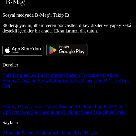
Sosyal medyada
B•Mag’i Takip Et!
88 dergi yayını, ilham veren podcastler, dikey diziler ve yapay zekâ
destekli içerikler bir arada. Ekranlarınızı dik tutun.
Dergiler
Tüm Dergiler
Ceo Life
Formsante
Maison Française
All About
History
Atlas
Auto Show
B-Mag
Burda
Ev Bahçe
Evim
HELLO!
Hey
Girl
History Of War
How It Works
İstanbul Life
Kore Pop
Pozitif
Start
Up
Yacht
Level
Elle Decoration
All About Space
Bebeğimle
Capital
Sayfalar
Abonelik Paketleri
Hakkımızda
Künye
Bize Ulaşın