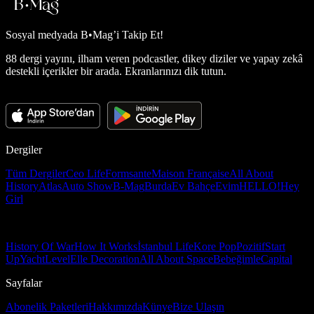
Sosyal medyada
B•Mag’i Takip Et!
88 dergi yayını, ilham veren podcastler, dikey diziler ve yapay zekâ
destekli içerikler bir arada. Ekranlarınızı dik tutun.
Dergiler
Tüm Dergiler
Ceo Life
Formsante
Maison Française
All About
History
Atlas
Auto Show
B-Mag
Burda
Ev Bahçe
Evim
HELLO!
Hey
Girl
History Of War
How It Works
İstanbul Life
Kore Pop
Pozitif
Start
Up
Yacht
Level
Elle Decoration
All About Space
Bebeğimle
Capital
Sayfalar
Abonelik Paketleri
Hakkımızda
Künye
Bize Ulaşın