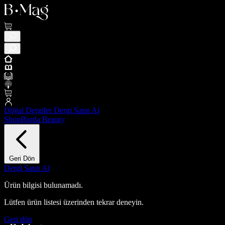
Dijital Dergiler
Dergi Satın Al
ShopBurda
Beauty
Geri Dön
Dergi Satın Al
Ürün bilgisi bulunamadı.
Lütfen ürün listesi üzerinden tekrar deneyin.
Geri dön