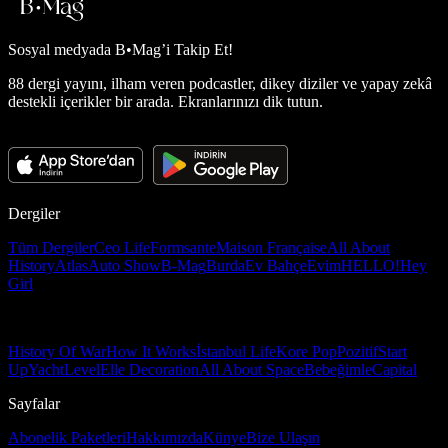
Sosyal medyada
B•Mag’i Takip Et!
88 dergi yayını, ilham veren podcastler, dikey diziler ve yapay zekâ
destekli içerikler bir arada. Ekranlarınızı dik tutun.
Dergiler
Tüm Dergiler
Ceo Life
Formsante
Maison Française
All About
History
Atlas
Auto Show
B-Mag
Burda
Ev Bahçe
Evim
HELLO!
Hey
Girl
History Of War
How It Works
İstanbul Life
Kore Pop
Pozitif
Start
Up
Yacht
Level
Elle Decoration
All About Space
Bebeğimle
Capital
Sayfalar
Abonelik Paketleri
Hakkımızda
Künye
Bize Ulaşın