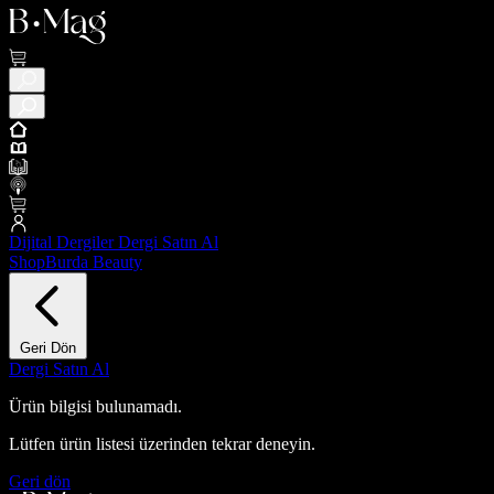
Dijital Dergiler
Dergi Satın Al
ShopBurda
Beauty
Geri Dön
Dergi Satın Al
Ürün bilgisi bulunamadı.
Lütfen ürün listesi üzerinden tekrar deneyin.
Geri dön