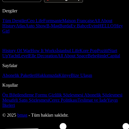
Dergiler
Tüm Dergiler
Ceo Life
Formsante
Maison Française
All About
History
Atlas
Auto Show
B-Mag
Burda
Ev Bahçe
Evim
HELLO!
Hey
Girl
History Of War
How It Works
İstanbul Life
Kore Pop
Pozitif
Start
Up
Yacht
Level
Elle Decoration
All About Space
Bebeğimle
Capital
Sayfalar
Abonelik Paketleri
Hakkımızda
Künye
Bize Ulaşın
Koşullar
Ön Bilgilendirme Formu
Gizlilik Sözleşmesi
Abonelik Sözleşmesi
Mesafeli Satış Sözleşmesi
Çerez Politikası
Teslimat ve İade
Yayın
İlkeleri
© 2025
bmag
- Tüm hakları saklıdır.