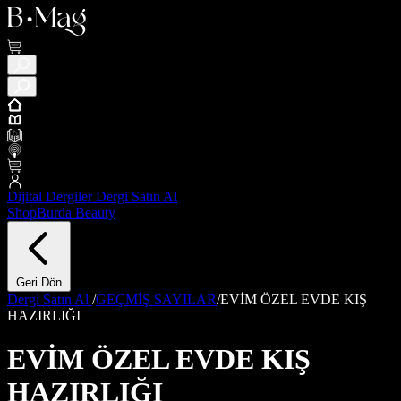
Dijital Dergiler
Dergi Satın Al
ShopBurda
Beauty
Geri Dön
Dergi Satın Al
/
GEÇMİŞ SAYILAR
/
EVİM ÖZEL EVDE KIŞ
HAZIRLIĞI
EVİM ÖZEL EVDE KIŞ
HAZIRLIĞI