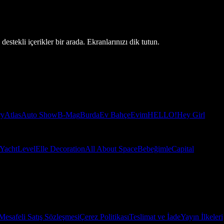
estekli içerikler bir arada. Ekranlarınızı dik tutun.
ry
Atlas
Auto Show
B-Mag
Burda
Ev Bahçe
Evim
HELLO!
Hey Girl
Yacht
Level
Elle Decoration
All About Space
Bebeğimle
Capital
Mesafeli Satış Sözleşmesi
Çerez Politikası
Teslimat ve İade
Yayın İlkeleri