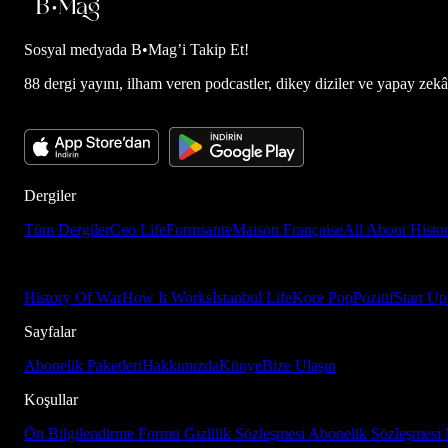
Sosyal medyada
B•Mag’i Takip Et!
88 dergi yayını, ilham veren podcastler, dikey diziler ve yapay zekâ d
Dergiler
Tüm Dergiler
Ceo Life
Formsante
Maison Française
All About Histo
History Of War
How It Works
İstanbul Life
Kore Pop
Pozitif
Start Up
Sayfalar
Abonelik Paketleri
Hakkımızda
Künye
Bize Ulaşın
Koşullar
Ön Bilgilendirme Formu
Gizlilik Sözleşmesi
Abonelik Sözleşmesi