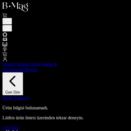
Dijital Dergiler
Dergi Satın Al
ShopBurda
Beauty
Geri Dön
Dergi Satın Al
Ürün bilgisi bulunamadı.
Lütfen ürün listesi üzerinden tekrar deneyin.
Geri dön