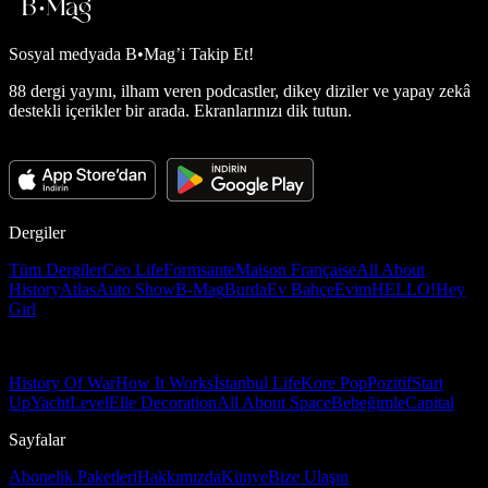
Sosyal medyada
B•Mag’i Takip Et!
88 dergi yayını, ilham veren podcastler, dikey diziler ve yapay zekâ
destekli içerikler bir arada. Ekranlarınızı dik tutun.
Dergiler
Tüm Dergiler
Ceo Life
Formsante
Maison Française
All About
History
Atlas
Auto Show
B-Mag
Burda
Ev Bahçe
Evim
HELLO!
Hey
Girl
History Of War
How It Works
İstanbul Life
Kore Pop
Pozitif
Start
Up
Yacht
Level
Elle Decoration
All About Space
Bebeğimle
Capital
Sayfalar
Abonelik Paketleri
Hakkımızda
Künye
Bize Ulaşın