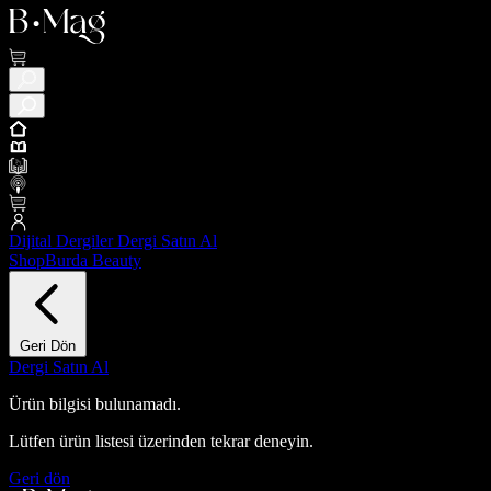
Dijital Dergiler
Dergi Satın Al
ShopBurda
Beauty
Geri Dön
Dergi Satın Al
Ürün bilgisi bulunamadı.
Lütfen ürün listesi üzerinden tekrar deneyin.
Geri dön