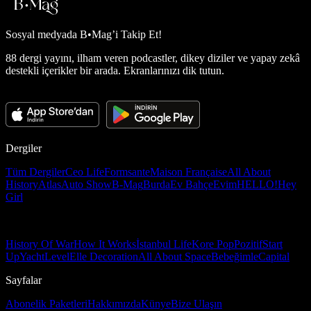
Sosyal medyada
B•Mag’i Takip Et!
88 dergi yayını, ilham veren podcastler, dikey diziler ve yapay zekâ
destekli içerikler bir arada. Ekranlarınızı dik tutun.
Dergiler
Tüm Dergiler
Ceo Life
Formsante
Maison Française
All About
History
Atlas
Auto Show
B-Mag
Burda
Ev Bahçe
Evim
HELLO!
Hey
Girl
History Of War
How It Works
İstanbul Life
Kore Pop
Pozitif
Start
Up
Yacht
Level
Elle Decoration
All About Space
Bebeğimle
Capital
Sayfalar
Abonelik Paketleri
Hakkımızda
Künye
Bize Ulaşın