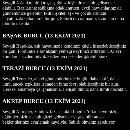
Sevgili Aslanlar, birlikte çalıştığınız kişilerle alakalı gelişmeler
olabilir. Bazılarınız sağlığına odaklanırken, evcil hayvanlarınız da
gündeminize gelebilir. İkili ilişkiler, aşk ve çocuklarınızın
hayatınızda daha ılımlı bir gün. Sabırlı davranmanız sizin için daha
olumlu olacaktır.
BAŞAK BURCU
(13 EKİM
2021
)
Sevgili Başaklar, aşk hayatınızda kendinizi güçlü hissedebileceğiniz
bir gün. Flörtünüzle bir akşam yemeği keyfinizi arttırabilir. Ailevi
konularda sizden büyük kişilerden destekler görebilirsiniz.
TERAZİ BURCU
(13 EKİM
2021
)
Sevgili Teraziler, ailevi gündemlerinizde bugün daha aktif, daha
ılımlı ancak tepkilere istinaden biraz fevri olabileceğiniz bir gün.
Herkesi anlamaya çalışmalısınız. İletişim diliniz daha ılımlı olacaktır.
AKREP BURCU
(13 EKİM
2021
)
Sevgili Akrepler, zihniniz fazlaca aktif bugün. Yakın çevrenizle,
eğitimlerinizle alakalı güzel gelişmeler yaşayabilir ancak
beklentilerinizi ayarlamak kaydıyla. Sabırlı olmanız gerekiyor.