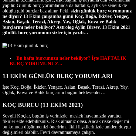
yapılır. Günlük burç yorumlarında da haftalık, aylık ve senelik de
olduğu gibi burçlar baz alınır. Peki,
sizin günlük burç yorumunuz
ne diyor? 13 Ekim çarşamba günü Koç, Boğa, İkizler, Yengeç,
Aslan, Başak, Terazi, Akrep, Yay, Oğlak, Kova ve Balık
burçlarını neler bekliyor? Astrolog Aylin Birsev, 13 Ekim 2021
günlük burç yorumunu sizler için yazdı…
Bu hafta burcunuzu neler bekliyor? İşte HAFTALIK
BURÇ YORUMUNUZ...
13 EKİM GÜNLÜK BURÇ YORUMLARI
İşte Koç, Boğa, İkizler, Yengeç, Aslan, Başak, Terazi, Akrep, Yay,
Oğlak, Kova ve Balık burçlarını bugün bekleyenler…
KOÇ BURCU
(13
EKİM 2021
)
Sevgili Koçlar, bugün iş yerinizde, meslek hayatınızda yaratıcı
fikirler elde edebilirsiniz. Risk almanız olası. Ancak riske değer mi
bu konuda düşünmenizi öneririm. İkili ilişkilerinizde aniden duygu
değişimleri olabilir. Fevri davranmamaya çalışın.