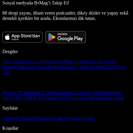
Sosyal medyada
B•Mag’i Takip Et!
88 dergi yayını, ilham veren podcastler, dikey diziler ve yapay zekâ
destekli içerikler bir arada. Ekranlarınızı dik tutun.
Dergiler
Tüm Dergiler
Ceo Life
Formsante
Maison Française
All About
History
Atlas
Auto Show
B-Mag
Burda
Ev Bahçe
Evim
HELLO!
Hey
Girl
History Of War
How It Works
İstanbul Life
Kore Pop
Pozitif
Start
Up
Yacht
Level
Elle Decoration
All About Space
Bebeğimle
Capital
Sayfalar
Abonelik Paketleri
Hakkımızda
Künye
Bize Ulaşın
Koşullar