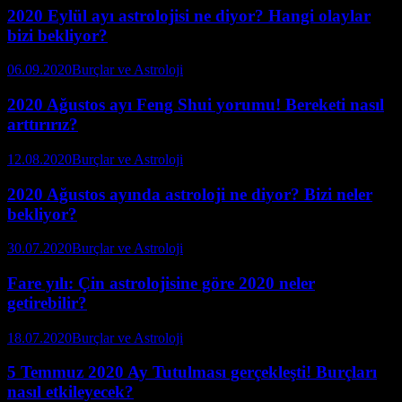
2020 Eylül ayı astrolojisi ne diyor? Hangi olaylar
bizi bekliyor?
06.09.2020
Burçlar ve Astroloji
2020 Ağustos ayı Feng Shui yorumu! Bereketi nasıl
arttırırız?
12.08.2020
Burçlar ve Astroloji
2020 Ağustos ayında astroloji ne diyor? Bizi neler
bekliyor?
30.07.2020
Burçlar ve Astroloji
Fare yılı: Çin astrolojisine göre 2020 neler
getirebilir?
18.07.2020
Burçlar ve Astroloji
5 Temmuz 2020 Ay Tutulması gerçekleşti! Burçları
nasıl etkileyecek?