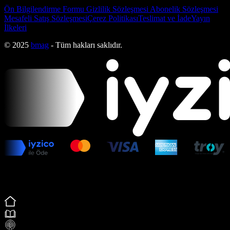
Ön Bilgilendirme Formu
Gizlilik Sözleşmesi
Abonelik Sözleşmesi
Mesafeli Satış Sözleşmesi
Çerez Politikası
Teslimat ve İade
Yayın
İlkeleri
© 2025
bmag
- Tüm hakları saklıdır.