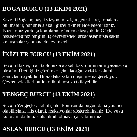
BOĞA BURCU
(13
EKİM 2021
)
Sevgili Boğalar, hayat vizyonunuz için gerekli araştırmalarda
bulunabilir, bununla alakalı güzel fikirler elde edebilirsiniz.
Bazılarınız yurtdışı konularını gündeme taşıyabilir. Güçlü
hissedeceğiniz bir gün. İş çevrenizdeki arkadaşlarınızla sakin
konuşmalar yapmayı deneyimleyin.
İKİZLER BURCU
(13
EKİM 2021
)
Sevgili İkizler, mali tablonuzla alakalı bazı durumların yaşanacağı
bir gün. Ürettiğiniz çözümler için alacağınız riskler olumlu
sonuçlanmayabilir. Biraz daha sakin düşünmeniz gerekiyor.
Çevrenizdekileri bu fevrilik olumsuz etkileyebilir.
YENGEÇ BURCU
(13
EKİM 2021
)
Sevgili Yengeçler, ikili ilişkiler konusunda bugün daha yaratıcı
olabilirsiniz. His olarak reaksiyonlar gösterebilirsiniz. Ev, yuva
konularında biraz daha ılımlı olmaya çalışabilirsiniz.
ASLAN BURCU (13
EKİM 2021
)