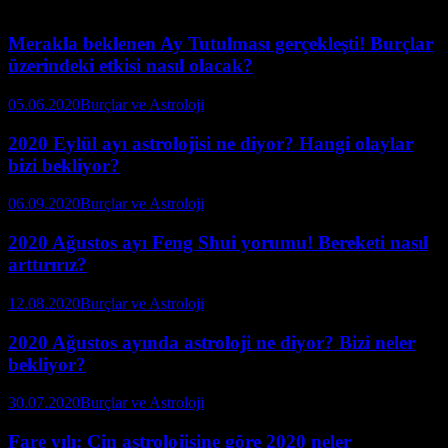
Merakla beklenen Ay Tutulması gerçekleşti! Burçlar
üzerindeki etkisi nasıl olacak?
05.06.2020
Burçlar ve Astroloji
2020 Eylül ayı astrolojisi ne diyor? Hangi olaylar
bizi bekliyor?
06.09.2020
Burçlar ve Astroloji
2020 Ağustos ayı Feng Shui yorumu! Bereketi nasıl
arttırırız?
12.08.2020
Burçlar ve Astroloji
2020 Ağustos ayında astroloji ne diyor? Bizi neler
bekliyor?
30.07.2020
Burçlar ve Astroloji
Fare yılı: Çin astrolojisine göre 2020 neler