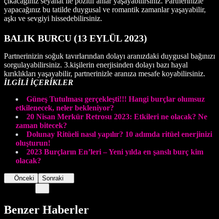
çıkacağınız seyahat ile pozitif anlar yaşayabilirsiniz. Partnerinizle
yapacağınız bu tatilde duygusal ve romantik zamanlar yaşayabilir,
aşkı ve sevgiyi hissedebilirsiniz.
BALIK BURCU (13 EYLÜL 2023)
Partnerinizin soğuk tavırlarından dolayı aranızdaki duygusal bağınızı
sorgulayabilirsiniz. 3.kişilerin enerjisinden dolayı bazı hayal
kırıklıkları yaşayabilir, partnerinizle aranıza mesafe koyabilirsiniz.
İLGİLİ İÇERİKLER
Güneş Tutulması gerçekleşti!!! Hangi burçlar olumsuz
etkilenecek, neler bekleniyor?
20 Nisan Merkür Retrosu 2023: Etkileri ne olacak? Ne
zaman bitecek?
Dolunay Ritüeli nasıl yapılır? 10 adımda ritüel enerjinizi
oluşturun!
2023 Burçların En’leri – Yeni yılda en şanslı burç kim
olaca
k
?
Önceki
Sonraki
Benzer Haberler