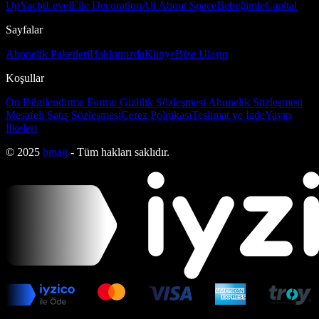
Up
Yacht
Level
Elle Decoration
All About Space
Bebeğimle
Capital
Sayfalar
Abonelik Paketleri
Hakkımızda
Künye
Bize Ulaşın
Koşullar
Ön Bilgilendirme Formu
Gizlilik Sözleşmesi
Abonelik Sözleşmesi
Mesafeli Satış Sözleşmesi
Çerez Politikası
Teslimat ve İade
Yayın
İlkeleri
© 2025
bmag
- Tüm hakları saklıdır.