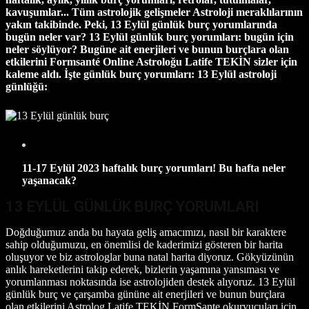
kavuşumlar... Tüm astrolojik gelişmeler Astroloji meraklılarının
yakın takibinde. Peki, 13 Eylül günlük burç yorumlarında
bugün neler var? 13 Eylül günlük burç yorumları: bugün için
neler söylüyor? Bugüne
ait enerjileri ve bunun burçlara olan
etkilerini
Formsanté Online Astroloğu Latife TEKİN sizler için
kaleme aldı. İşte günlük burç yorumları: 13 Eylül astroloji
günlüğü:
11-17 Eylül 2023 haftalık burç yorumları! Bu hafta neler
yaşanacak?
13 EYLÜL GÜNLÜK BURÇ YORUMLARI
Doğduğumuz anda bu hayata geliş amacımızı, nasıl bir karaktere
sahip olduğumuzu, en önemlisi de kaderimizi gösteren bir harita
oluşuyor ve biz astrologlar buna natal harita diyoruz. Gökyüzünün
anlık hareketlerini takip ederek, bizlerin yaşamına yansıması ve
yorumlanması noktasında ise astrolojiden destek alıyoruz. 13 Eylül
günlük burç ve çarşamba gününe ait enerjileri ve bunun burçlara
olan etkilerini Astrolog Latife TEKİN FormSante okuryucuları için