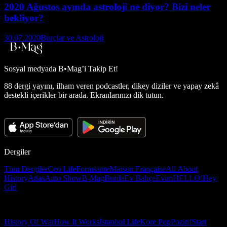
2020 Ağustos ayında astroloji ne diyor? Bizi neler
bekliyor?
30.07.2020
Burçlar ve Astroloji
Sosyal medyada
B•Mag’i Takip Et!
88 dergi yayını, ilham veren podcastler, dikey diziler ve yapay zekâ
destekli içerikler bir arada. Ekranlarınızı dik tutun.
Dergiler
Tüm Dergiler
Ceo Life
Formsante
Maison Française
All About
History
Atlas
Auto Show
B-Mag
Burda
Ev Bahçe
Evim
HELLO!
Hey
Girl
History Of War
How It Works
İstanbul Life
Kore Pop
Pozitif
Start