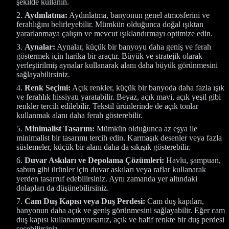
şekilde kullanın.
Aydınlatma:
Aydınlatma, banyonun genel atmosferini ve
ferahlığını belirleyebilir. Mümkün olduğunca doğal ışıktan
yararlanmaya çalışın ve mevcut ışıklandırmayı optimize edin.
Aynalar:
Aynalar, küçük bir banyoyu daha geniş ve ferah
göstermek için harika bir araçtır. Büyük ve stratejik olarak
yerleştirilmiş aynalar kullanarak alanı daha büyük görünmesini
sağlayabilirsiniz.
Renk Seçimi:
Açık renkler, küçük bir banyoda daha fazla ışık
ve ferahlık hissiyatı yaratabilir. Beyaz, açık mavi, açık yeşil gibi
renkler tercih edilebilir. Tekstil ürünlerinde de açık tonlar
kullanmak alanı daha ferah gösterebilir.
Minimalist Tasarım:
Mümkün olduğunca az eşya ile
minimalist bir tasarımı tercih edin. Karmaşık desenler veya fazla
süslemeler, küçük bir alanı daha da sıkışık gösterebilir.
Duvar Askıları ve Depolama Çözümleri:
Havlu, şampuan,
sabun gibi ürünler için duvar askıları veya raflar kullanarak
yerden tasarruf edebilirsiniz. Aynı zamanda yer altındaki
dolapları da düşünebilirsiniz.
Cam Duş Kapısı veya Duş Perdesi:
Cam duş kapıları,
banyonun daha açık ve geniş görünmesini sağlayabilir. Eğer cam
duş kapısı kullanamıyorsanız, açık ve hafif renkte bir duş perdesi
seçebilirsiniz.