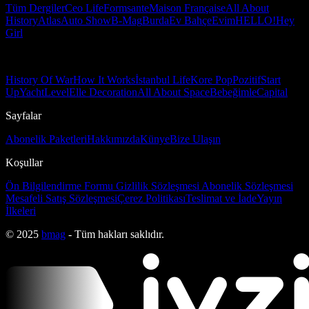
Tüm Dergiler
Ceo Life
Formsante
Maison Française
All About
History
Atlas
Auto Show
B-Mag
Burda
Ev Bahçe
Evim
HELLO!
Hey
Girl
History Of War
How It Works
İstanbul Life
Kore Pop
Pozitif
Start
Up
Yacht
Level
Elle Decoration
All About Space
Bebeğimle
Capital
Sayfalar
Abonelik Paketleri
Hakkımızda
Künye
Bize Ulaşın
Koşullar
Ön Bilgilendirme Formu
Gizlilik Sözleşmesi
Abonelik Sözleşmesi
Mesafeli Satış Sözleşmesi
Çerez Politikası
Teslimat ve İade
Yayın
İlkeleri
© 2025
bmag
- Tüm hakları saklıdır.