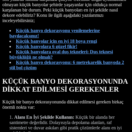
olmayan küçük banyolar şehirde yaşayanlar için oldukça normal
karşılanan bir durum. Peki küçük banyoları en iyi şekilde nasıl
dekore edebiliriz? Konu ile ilgili aşağıdaki yazılarımızı
inceleyebilirsiniz;
Küçük banyo dekorasyonu yenilemelerine
bayılacaksınız!
Küçük banyolar için en iyi 18 boya rengi
Küçük banyolara 6 güzel fikir!
Küçük banyolara oval duş tekneleri: Duş teknesi
büyüklüğü ne olmalı?
Küçük banyo dekorasyonu: 6 metrekarelik banyoda 2
stil bol çözüm
KÜÇÜK BANYO DEKORASYONUNDA
DİKKAT EDİLMESİ GEREKENLER
Küçük bir banyo dekorasyonunda dikkat edilmesi gereken birkaç
önemli nokta var:
Alanı En İyi Şekilde Kullanın:
Küçük bir alanda her
santimetre değerlidir. Dolayısıyla depolama alanları, raf
sistemleri ve duvar askıları gibi pratik çözümlerle alanı en iyi