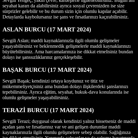
Sevgili Yengeç; yakın çevre, kardeşlerle ilgilenebilirsiniz. Bugün ani
seyahat kararı da alabilirsiniz ayrıca sosyal çevrenizden ise size
sürprizler gelebilir ve bu durum sizin için olumlu kapılar açabilir.
Detaylarda kaybolursanız ise şans ve fırsatlarınızı kaçırabilirsiniz.
ASLAN BURCU (17 MART 2024)
Sevgili Aslan; maddi kaynaklarınızla ilgili olumlu gelişmeler
yaşayabilirsiniz ve beklenmedik gelişmelerle maddi kaynaklarınızı
büyütebilirsiniz. Ama harcamalarınıza ise dikkat etmelisiniz bundan
dolayı ise şanssızlıklarınız gerçekleşebilir.
BAŞAK BURCU (17 MART 2024)
Sevgili Başak; kendinizi ortaya koydunuz ve titiz ve
mükemmeliyetçisiniz ama bundan dolayı ilişkilerdeki şanslarınızı
tepebilirsiniz. Ayrıca eğitim, seyahat, hukuk-dava konularında ise
olumlu gelişmeler yaşayabilirsiniz.
TERAZİ BURCU (17 MART 2024)
Sevgili Terazi; duygusal olarak kendinizi yalnız hissetseniz de maddi
açıdan şans ve fırsatlarınız var ve ani gelişen durumlar maddi
kaynaklarınızla ilgili olumlu gelişmelere sebep olabilir. Sağlığınıza
ise dikkat etmelisiniz. Yanınızda çalışanlar ya da çalışma hayatınızda