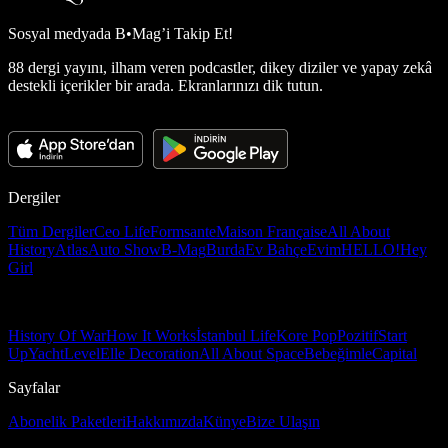
Sosyal medyada
B•Mag’i Takip Et!
88 dergi yayını, ilham veren podcastler, dikey diziler ve yapay zekâ
destekli içerikler bir arada. Ekranlarınızı dik tutun.
Dergiler
Tüm Dergiler
Ceo Life
Formsante
Maison Française
All About
History
Atlas
Auto Show
B-Mag
Burda
Ev Bahçe
Evim
HELLO!
Hey
Girl
History Of War
How It Works
İstanbul Life
Kore Pop
Pozitif
Start
Up
Yacht
Level
Elle Decoration
All About Space
Bebeğimle
Capital
Sayfalar
Abonelik Paketleri
Hakkımızda
Künye
Bize Ulaşın