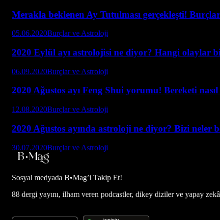
Merakla beklenen Ay Tutulması gerçekleşti! Burçlar 
05.06.2020
Burçlar ve Astroloji
2020 Eylül ayı astrolojisi ne diyor? Hangi olaylar b
06.09.2020
Burçlar ve Astroloji
2020 Ağustos ayı Feng Shui yorumu! Bereketi nasıl a
12.08.2020
Burçlar ve Astroloji
2020 Ağustos ayında astroloji ne diyor? Bizi neler 
30.07.2020
Burçlar ve Astroloji
Sosyal medyada
B•Mag’i Takip Et!
88 dergi yayını, ilham veren podcastler, dikey diziler ve yapay zekâ d