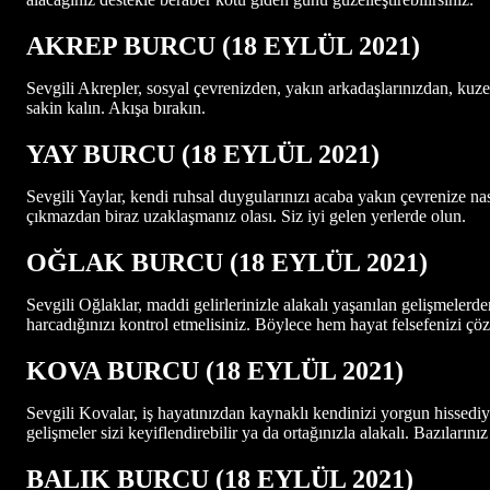
AKREP BURCU
(18
EYLÜL 2021
)
Sevgili Akrepler, sosyal çevrenizden, yakın arkadaşlarınızdan, kuz
sakin kalın. Akışa bırakın.
YAY BURCU
(18
EYLÜL 2021
)
Sevgili Yaylar, kendi ruhsal duygularınızı acaba yakın çevrenize nası
çıkmazdan biraz uzaklaşmanız olası. Siz iyi gelen yerlerde olun.
OĞLAK BURCU (18
EYLÜL 2021
)
Sevgili Oğlaklar, maddi gelirlerinizle alakalı yaşanılan gelişmeler
harcadığınızı kontrol etmelisiniz. Böylece hem hayat felsefenizi çö
KOVA BURCU (18
EYLÜL 2021
)
Sevgili Kovalar, iş hayatınızdan kaynaklı kendinizi yorgun hissediyor
gelişmeler sizi keyiflendirebilir ya da ortağınızla alakalı. Bazıların
BALIK BURCU (18 EYLÜL 2021)