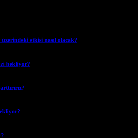
üzerindeki etkisi nasıl olacak?
izi bekliyor?
rttırırız?
bekliyor?
r?