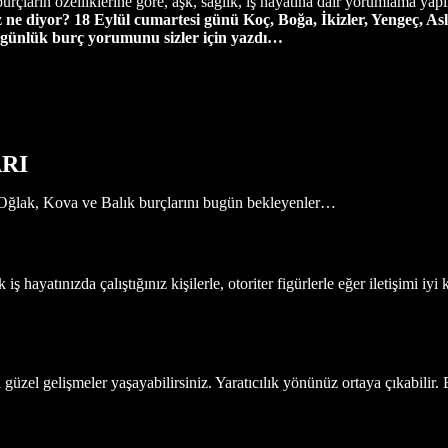
 burçların özelliklerine göre, aşk, sağlık, iş hayatına dair yorumlama yap
ne diyor? 18 Eylül cumartesi günü Koç, Boğa, İkizler, Yengeç, Asl
21 günlük burç yorumunu sizler için yazdı…
RI
, Oğlak, Kova ve Balık burçlarını bugün bekleyenler…
ş hayatınızda çalıştığınız kişilerle, otoriter figürlerle eğer iletişimi iy
güzel gelişmeler yaşayabilirsiniz. Yaratıcılık yönünüz ortaya çıkabilir. B