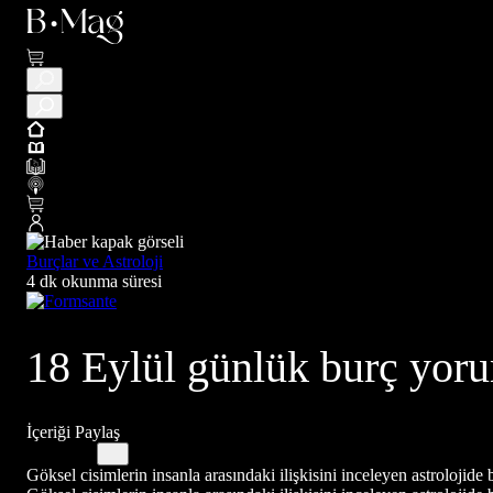
Burçlar ve Astroloji
4 dk okunma süresi
18 Eylül günlük burç yoru
İçeriği Paylaş
Göksel cisimlerin insanla arasındaki ilişkisini inceleyen astrolojide 