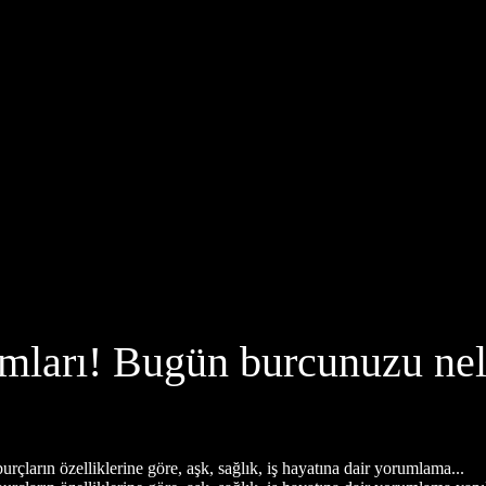
mları! Bugün burcunuzu nel
burçların özelliklerine göre, aşk, sağlık, iş hayatına dair yorumlama...