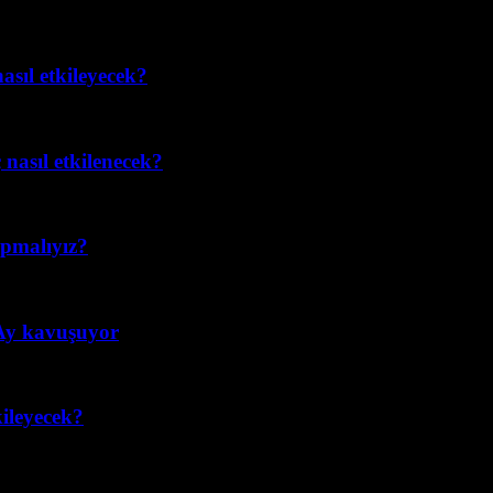
asıl etkileyecek?
nasıl etkilenecek?
apmalıyız?
 Ay kavuşuyor
ileyecek?