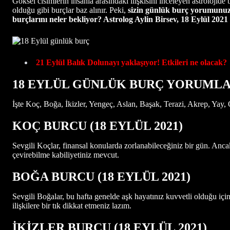
Göksel cisimlerin insanla arasındaki ilişkisini inceleyen astrolojide
olduğu gibi burçlar baz alınır. Peki,
sizin günlük burç yorumunuz 
burçlarını neler bekliyor? Astrolog Aylin Birsev, 18 Eylül 20
21 Eylül Balık Dolunayı yaklaşıyor! Etkileri ne olacak?
18 EYLÜL GÜNLÜK BURÇ YORUMLA
İşte Koç, Boğa, İkizler, Yengeç, Aslan, Başak, Terazi, Akrep, Yay
KOÇ BURCU
(18
EYLÜL 2021
)
Sevgili Koçlar, finansal konularda zorlanabileceğiniz bir gün. Ancak i
çevirebilme kabiliyetiniz mevcut.
BOĞA BURCU
(18
EYLÜL 2021
)
Sevgili Boğalar, bu hafta genelde aşk hayatınız kuvvetli olduğu için 
ilişkilere bir tık dikkat etmeniz lazım.
İKİZLER BURCU
(18
EYLÜL 2021
)