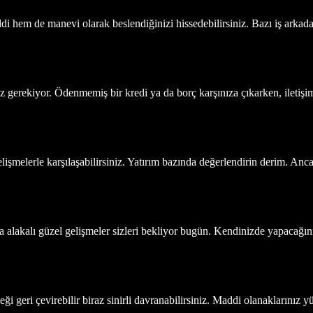
di hem de manevi olarak beslendiğinizi hissedebilirsiniz. Bazı iş arka
gerekiyor. Ödenmemiş bir kredi ya da borç karşınıza çıkarken, iletişimd
lişmelerle karşılaşabilirsiniz. Yatırım bazında değerlendirin derim. Anca
la alakalı güzel gelişmeler sizleri bekliyor bugün. Kendinizde yapacağını
teği geri çevirebilir biraz sinirli davranabilirsiniz. Maddi olanaklarınız