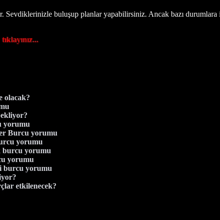
yor. Sevdiklerinizle buluşup planlar yapabilirsiniz. Ancak bazı durumlara is
layınız...
 olacak?
umu
bekliyor?
cu yorumu
zler Burcu yorumu
Burcu yorumu
ak burcu yorumu
rcu yorumu
zi burcu yorumu
iyor?
lar etkilenecek?