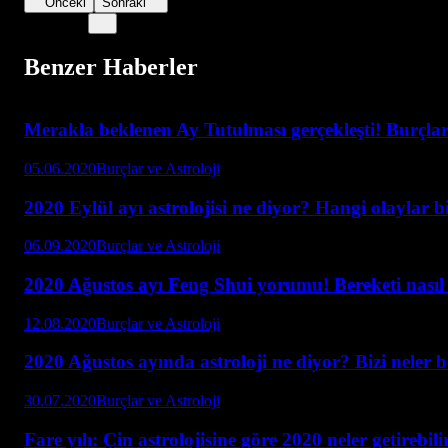
Önceki
Sonraki
Benzer Haberler
Merakla beklenen Ay Tutulması gerçekleşti! Burçlar 
05.06.2020
Burçlar ve Astroloji
2020 Eylül ayı astrolojisi ne diyor? Hangi olaylar b
06.09.2020
Burçlar ve Astroloji
2020 Ağustos ayı Feng Shui yorumu! Bereketi nasıl a
12.08.2020
Burçlar ve Astroloji
2020 Ağustos ayında astroloji ne diyor? Bizi neler 
30.07.2020
Burçlar ve Astroloji
Fare yılı: Çin astrolojisine göre 2020 neler getirebili