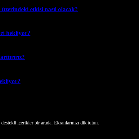
üzerindeki etkisi nasıl olacak?
izi bekliyor?
rttırırız?
bekliyor?
estekli içerikler bir arada. Ekranlarınızı dik tutun.