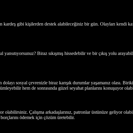
en kardeş gibi kişilerden destek alabileceğiniz bir gün. Olayları kend
l yansıtıyorsunuz? Biraz sıkışmış hissedebilir ve bir çıkış yolu arayabili
den dolayı sosyal çevrenizle biraz karışık durumlar yaşamanız olası. Bir
zümleyebilir hem de sonrasında güzel seyahat planlarını konuşuyor olabil
 olabilirsiniz. Çalışma arkadaşlarınız, patronlar üstünüze geliyor olabil
ız borçlarını ödemek için çözüm üretebilir.