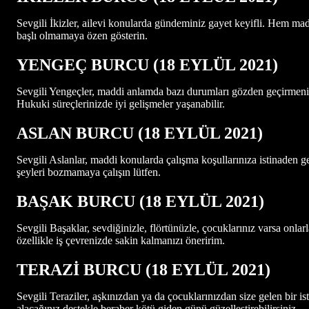
Sevgili İkizler, ailevi konularda gündeminiz gayet keyifli. Hem mad
başlı olmamaya özen gösterin.
YENGEÇ BURCU
(18
EYLÜL 2021
)
Sevgili Yengeçler, maddi anlamda bazı durumları gözden geçirmeniz 
Hukuki süreçlerinizde iyi gelişmeler yaşanabilir.
ASLAN BURCU
(18
EYLÜL 2021
)
Sevgili Aslanlar, maddi konularda çalışma koşullarınıza istinaden ge
şeyleri bozmamaya çalışın lütfen.
BAŞAK BURCU
(18
EYLÜL 2021
)
Sevgili Başaklar, sevdiğinizle, flörtünüzle, çocuklarınız varsa onlar
özellikle iş çevrenizde sakin kalmanızı öneririm.
TERAZİ BURCU
(18
EYLÜL 2021
)
Sevgili Teraziler, aşkınızdan ya da çocuklarınızdan size gelen bir is
alacağınız destekle beraber kötü giden günü güzelleştirebilirsiniz.