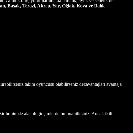
ılır. Günlük burç yorumlarında da haftalık, aylık ve senelik de
an, Başak, Terazi, Akrep, Yay, Oğlak, Kova ve Balık
i kurabilirseniz takım oyuncusu olabilirseniz dezavantajları avantaja
ir hobinizle alakalı girişimlerde bulunabilirsiniz. Ancak ikili