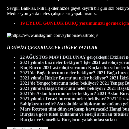
Sevgili Balıklar, ikili ilişkilerinizde gayet keyifli bir gün sizi bekli
Meditasyon ya da nefes çalışmaları yapabilirsiniz.
19 EYLÜL GÜNLÜK BURÇ yorumunuzu görmek için tık
İLGİNİZİ ÇEKEBİLECEK DİĞER YAZILAR
22 AĞUSTOS MAVİ DOLUNAY gerçekleşti! Etkileri ne
2021 yılında bizi neler bekliyor? İşte 2021 astroloji yor
Koç Burcu 2021 astroloji yorumu: Koçları bu yıl neler 
2021’de Boğa burcunu neler bekliyor? 2021 Boğa bur
2021 yılında İkizler Burcu’nu neler bekliyor? 2021 İki
2021’de Yengeç burcunu neler bekliyor? 2021 Yengeç 
2021 yılında Başak burcunu neler bekliyor? 2021 Baş
2021’de Aslan burcunu neler bekliyor? 2021 Aslan Bu
2021 yılında Terazi burcunu neler bekliyor? 2021 Tera
Sahipkıran nedir? Astrolojide sahipkıran ne anlama gel
Mars Retrosu tüm dünyayı kasıp kavuracak! Hangi burç
Burçlara göre tütsü kullanımı ve enerji arttıran tütsüler
Burçlar ve Cinsellik: Burçların yatak odası sırları