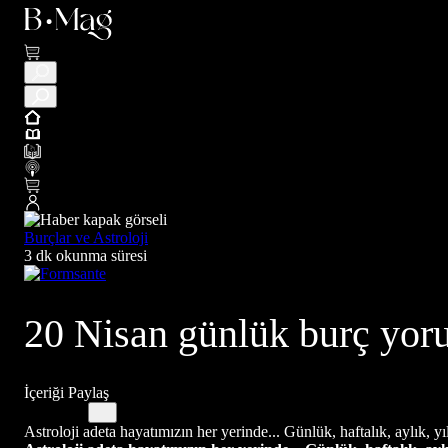
Burçlar ve Astroloji
3 dk okunma süresi
20 Nisan günlük burç yoru
İçeriği Paylaş
Astroloji adeta hayatımızın her yerinde... Günlük, haftalık, aylık, yı