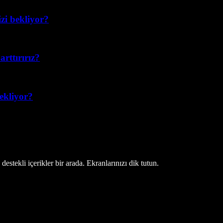
izi bekliyor?
rttırırız?
bekliyor?
estekli içerikler bir arada. Ekranlarınızı dik tutun.