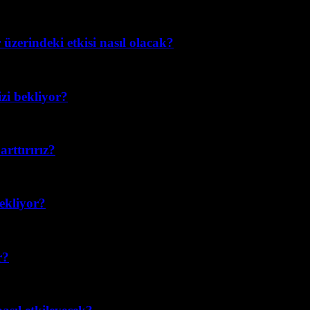
üzerindeki etkisi nasıl olacak?
izi bekliyor?
rttırırız?
bekliyor?
r?