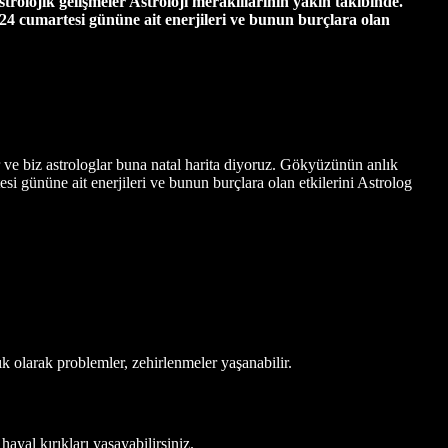
strolojik gelişmeler Astroloji meraklılarının yakın takibinde.
24 cumartesi gününe ait enerjileri ve bunun burçlara olan
 ve biz astrologlar buna natal harita diyoruz. Gökyüzünün anlık
i gününe ait enerjileri ve bunun burçlara olan etkilerini Astrolog
ık olarak problemler, zehirlenmeler yaşanabilir.
hayal kırıkları yaşayabilirsiniz.