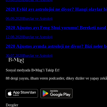
2020 Eylül ayı astrolojisi ne diyor? Hangi olaylar b
06.09.2020
Burçlar ve Astroloji
2020 Ağustos ayı Feng Shui yorumu! Bereketi nasıl a
12.08.2020
Burçlar ve Astroloji
2020 Ağustos ayında astroloji ne diyor? Bizi neler 
30.07.2020
Burçlar ve Astroloji
Sosyal medyada
B•Mag’i Takip Et!
88 dergi yayını, ilham veren podcastler, dikey diziler ve yapay zekâ d
Dergiler