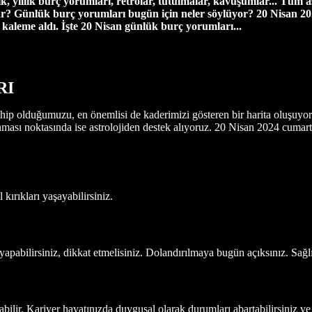
ık, yıllık burç yorumları, retrolar, tutulmalar, kavuşumlar... Tüm a
r? Günlük burç yorumları bugün için neler söylüyor? 20 Nisan
20
kaleme aldı. İşte 20 Nisan günlük burç yorumları...
RI
ip olduğumuzu, en önemlisi de kaderimizi gösteren bir harita oluşuyor
ması noktasında ise astrolojiden destek alıyoruz. 20 Nisan 2024 cumartes
kırıkları yaşayabilirsiniz.
yapabilirsiniz, dikkat etmelisiniz. Dolandırılmaya bugün açıksınız. Sağl
abilir. Kariyer hayatınızda duygusal olarak durumları abartabilirsiniz ve 