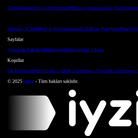
Tüm Dergiler
Ceo Life
Formsante
Maison Française
All About Histo
History Of War
How It Works
İstanbul Life
Kore Pop
Pozitif
Start Up
Sayfalar
Abonelik Paketleri
Hakkımızda
Künye
Bize Ulaşın
Koşullar
Ön Bilgilendirme Formu
Gizlilik Sözleşmesi
Abonelik Sözleşmesi
© 2025
bmag
- Tüm hakları saklıdır.