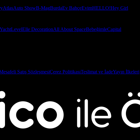
ry
Atlas
Auto Show
B-Mag
Burda
Ev Bahçe
Evim
HELLO!
Hey Girl
Yacht
Level
Elle Decoration
All About Space
Bebeğimle
Capital
Mesafeli Satış Sözleşmesi
Çerez Politikası
Teslimat ve İade
Yayın İlkeleri