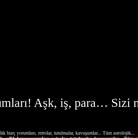
mları! Aşk, iş, para… Sizi n
llık burç yorumları, retrolar, tutulmalar, kavuşumlar... Tüm astrolojik...