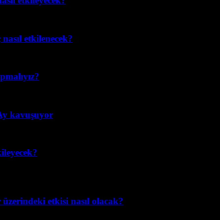
asıl etkileyecek?
nasıl etkilenecek?
apmalıyız?
 Ay kavuşuyor
ileyecek?
üzerindeki etkisi nasıl olacak?