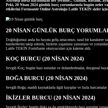
Astroloji adeta hayatımızın her yerinde... Günlük, haftalık, ayl
Peki, 20 Nisan 2024 günlük burç yorumlarında bugün neler va
etkilerini
Formsanté Online Astroloğu Latife TEKİN sizler için 
20 NİSAN GÜNLÜK BURÇ YORUMLA
Doğduğumuz anda bu hayata geliş amacımızı, nasıl bir karaktere sah
hareketlerini takip ederek, bizlerin yaşamına yansıması ve yorumlan
Latife TEKİN FormSante okuryucuları için kaleme aldı.
KOÇ BURCU (20 NİSAN
2024)
Sevgili Koç; bugün bazı sorunlar ve dolandırılmalar, duygusal hayal 
BOĞA BURCU (20 NİSAN
2024)
Sevgili Boğa; maddi kaynaklarla ilgili kayıplar ve fazla harcamalar 
İKİZLER BURCU (20 NİSAN
2024)
Sevgili İkizler; bugün ilişki ya da ortaklığınızda bazı sorunlar yaşan