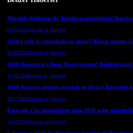
Merakla beklenen Ay Tutulması gerçekleşti! Burçlar 
05.06.2020
Burçlar ve Astroloji
2020 Eylül ayı astrolojisi ne diyor? Hangi olaylar b
06.09.2020
Burçlar ve Astroloji
2020 Ağustos ayı Feng Shui yorumu! Bereketi nasıl a
12.08.2020
Burçlar ve Astroloji
2020 Ağustos ayında astroloji ne diyor? Bizi neler 
30.07.2020
Burçlar ve Astroloji
Fare yılı: Çin astrolojisine göre 2020 neler getirebili
18.07.2020
Burçlar ve Astroloji