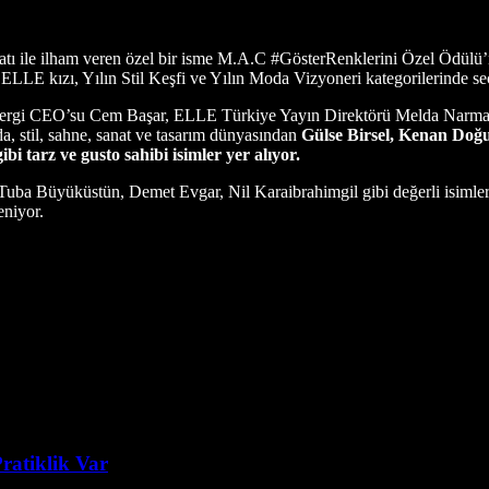
tı ile ilham veren özel bir isme M.A.C #GösterRenklerini Özel Ödülü’nü 
ın ELLE kızı, Yılın Stil Keşfi ve Yılın Moda Vizyoneri kategorilerinde 
Dergi CEO’su Cem Başar, ELLE Türkiye Yayın Direktörü Melda Narman
, stil, sahne, sanat ve tasarım dünyasından
Gülse Birsel, Kenan Doğ
 tarz ve gusto sahibi isimler yer alıyor.
ba Büyüküstün, Demet Evgar, Nil Karaibrahimgil gibi değerli isimleri
eniyor.
ratiklik Var