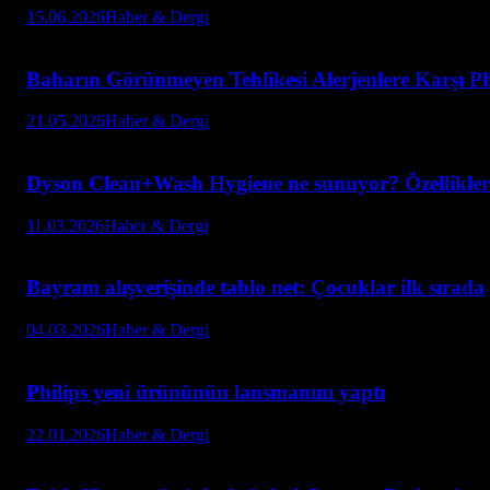
15.06.2026
Haber & Dergi
Baharın Görünmeyen Tehlikesi Alerjenlere Karşı Ph
21.05.2026
Haber & Dergi
Dyson Clean+Wash Hygiene ne sunuyor? Özellikleri
11.03.2026
Haber & Dergi
Bayram alışverişinde tablo net: Çocuklar ilk sırada
04.03.2026
Haber & Dergi
Philips yeni ürününün lansmanını yaptı
22.01.2026
Haber & Dergi