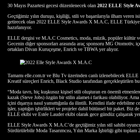
30 Mayıs Pazartesi gecesi düzenlenecek olan
2022 ELLE Style A
Geçtiğimiz yılın duruşu, kişiliği, stili ve başarılarıyla ilham veren i
getirecek olan 2022 ELLE Style Awards X M.A.C, ELLE Türkiye ekib
hazırlanıyor.
ELLE dergisi ve M.A.C Cosmetics, moda, müzik, popüler kültür ve san
Gecenin diğer sponsorları arasında araç sponsoru MG Otomotiv, i
ortakları Divan Kuruçeşme, Enrich ve TBWA yer alıyor.
Tamamı elle.com.tr ve Blu Tv üzerinden canlı izlenebilecek ELLE S
Kreatif süreçleri Enrich, Black Studio tarafından gerçekleştirilen b
“Moda tavrı, hiç kuşkusuz kişisel stili oluşturan en önemli etmenle
kazak (Steve Jobs) özgün bir stilin alamet-i farikası olabiliyor. Ama 
içini dışarıya nasıl yansıttığınla da ilintili. Kendini ifade edebilme 
işler, yaptığın işbirlikleri ve projeler dahil bütünsel bir paket
ELLE ekibi ve Estée Lauder ekibi olarak gece gündüz çalışarak yenid
ELLE Style Awards X M.A.C’de geçtiğimiz yılın stil sahibi oyuncular
Sürdürülebilir Moda Tasarımcısı, Yılın Marka İşbirliği gibi toplam 2