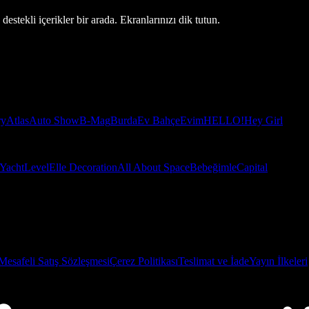
estekli içerikler bir arada. Ekranlarınızı dik tutun.
ry
Atlas
Auto Show
B-Mag
Burda
Ev Bahçe
Evim
HELLO!
Hey Girl
Yacht
Level
Elle Decoration
All About Space
Bebeğimle
Capital
Mesafeli Satış Sözleşmesi
Çerez Politikası
Teslimat ve İade
Yayın İlkeleri