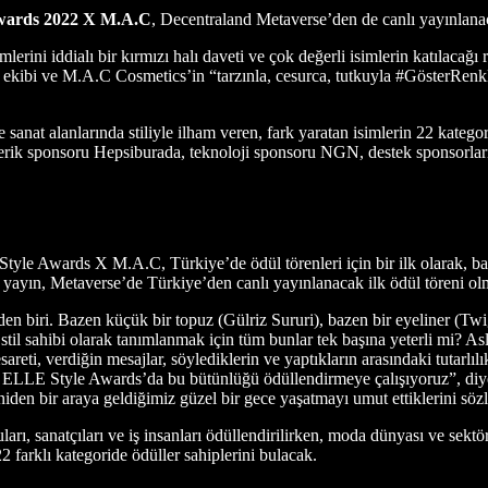
wards 2022 X M.A.C
, Decentraland Metaverse’den de canlı yayınlanaca
simlerini iddialı bir kırmızı halı daveti ve çok değerli isimlerin katılaca
i ve M.A.C Cosmetics’in “tarzınla, cesurca, tutkuyla #GösterRenklerin
at alanlarında stiliyle ilham veren, fark yaratan isimlerin 22 kategor
çerik sponsoru Hepsiburada, teknoloji sponsoru NGN, destek sponsor
tyle Awards X M.A.C, Türkiye’de ödül törenleri için bir ilk olarak, b
u yayın, Metaverse’de Türkiye’den canlı yayınlanacak ilk ödül töreni olm
rden biri. Bazen küçük bir topuz (Gülriz Sururi), bazen bir eyeliner (Tw
stil sahibi olarak tanımlanmak için tüm bunlar tek başına yeterli mi? Asla 
cesareti, verdiğin mesajlar, söylediklerin ve yaptıkların arasındaki tutarl
. Biz de ELLE Style Awards’da bu bütünlüğü ödüllendirmeye çalışıyoruz
en bir araya geldiğimiz güzel bir gece yaşatmayı umut ettiklerini sözle
ı, sanatçıları ve iş insanları ödüllendirilirken, moda dünyası ve sektör
2 farklı kategoride ödüller sahiplerini bulacak.