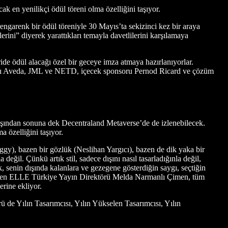
k en yenilikçi ödül töreni olma özelliğini taşıyor.
ğı rengarenk bir ödül töreniyle 30 Mayıs’ta sekizinci kez bir araya
i” diyerek yarattıkları temayla davetlilerini karşılamaya
ide ödül alacağı özel bir geceye imza atmaya hazırlanıyorlar.
ları Aveda, JML ve NETD, içecek sponsoru Pernod Ricard ve çözüm
aşından sonuna dek Decentraland Metaverse’de de izlenebilecek.
a özelliğini taşıyor.
iggy), bazen bir gözlük (Neslihan Yargıcı), bazen de dik yaka bir
değil. Çünkü artık stil, sadece dışını nasıl tasarladığınla değil,
ılık, senin dışında kalanlara ve gezegene gösterdiğin saygı, seçtiğin
”, diyen ELLE Türkiye Yayın Direktörü Melda Narmanlı Çimen, tüm
rine ekliyor.
ü de Yılın Tasarımcısı, Yılın Yükselen Tasarımcısı, Yılın