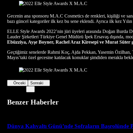
Gecenin ana sponsoru M.A.C Cosmetics de renkleri, kişiliği ve sana
bazı güncel kategoriler ilk kez bu sene eklendi. Ayrıca ilk kez Yıl
ELLE Style Awards 2022’nin jüri üyeleri arasında Doğan Burda 
Lauder Şirketleri Türkiye Genel Müdürü İpek Ersavaş dışında, moda
Ebüzziya, Ayşe Boyner, Rachel Araz Kiresepi ve Murat Süter gibi
Geçtiğimiz senelerde Rahmi Koç, Ajda Pekkan, Yasemin Özilhan, Tu
Mayıs’taki özel gecesine katılacak konuklar şimdiden merakla bekl
Önceki
Sonraki
Benzer Haberler
Dünya Kahvaltı Günü’nde Sofraların Başrolünde P