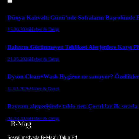
Dünya Kahvaltı Günü’nde Sofraların Başrolünde P
15.06.2026
Haber & Dergi
Baharın Görünmeyen Tehlikesi Alerjenlere Karşı Ph
21.05.2026
Haber & Dergi
Dyson Clean+Wash Hygiene ne sunuyor? Özellikleri
11.03.2026
Haber & Dergi
Bayram alışverişinde tablo net: Çocuklar ilk sırada
04.03.2026
Haber & Dergi
Sosyal medyada
B•Mag’i Takip Et!