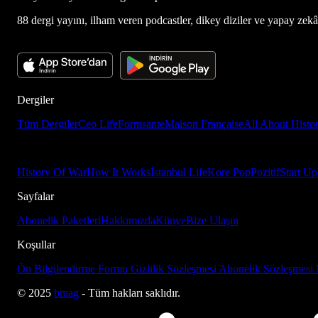
88 dergi yayını, ilham veren podcastler, dikey diziler ve yapay zekâ d
Dergiler
Tüm Dergiler
Ceo Life
Formsante
Maison Française
All About Histo
History Of War
How It Works
İstanbul Life
Kore Pop
Pozitif
Start Up
Sayfalar
Abonelik Paketleri
Hakkımızda
Künye
Bize Ulaşın
Koşullar
Ön Bilgilendirme Formu
Gizlilik Sözleşmesi
Abonelik Sözleşmesi
© 2025
bmag
- Tüm hakları saklıdır.