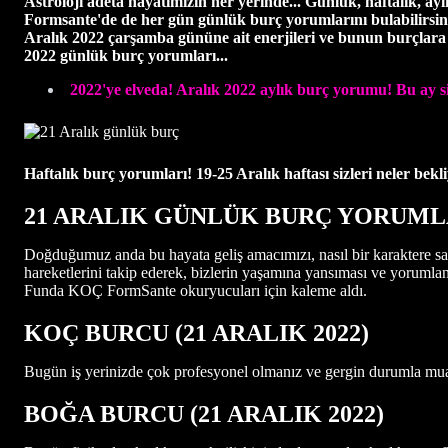
Astroloji adeta hayatımızın her yerinde... Günlük, haftalık, ayl
Formsante'de de her gün günlük burç yorumlarını bulabilirsin
Aralık
2022 çarşamba gününe ait enerjileri ve bunun burçlara o
2022 günlük burç yorumları...
2022'ye elveda! Aralık 2022 aylık burç yorumu! Bu ay si
Haftalık burç yorumları! 19-25 Aralık haftası sizleri neler bekl
21 ARALIK GÜNLÜK BURÇ YORUML
Doğduğumuz anda bu hayata geliş amacımızı, nasıl bir karaktere sah
hareketlerini takip ederek, bizlerin yaşamına yansıması ve yorumlan
Funda KOÇ FormSante okuryucuları için kaleme aldı.
KOÇ BURCU (21 ARALIK 2022)
Bugün iş yerinizde çok profesyonel olmanız ve gergin durumla muazz
BOĞA BURCU (21 ARALIK
2022)