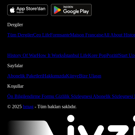
Dergiler
Tüm Dergiler
Ceo Life
Formsante
Maison Française
All About Histo
History Of War
How It Works
İstanbul Life
Kore Pop
Pozitif
Start Up
Sayfalar
Abonelik Paketleri
Hakkımızda
Künye
Bize Ulaşın
Koşullar
Ön Bilgilendirme Formu
Gizlilik Sözleşmesi
Abonelik Sözleşmesi
© 2025
bmag
- Tüm hakları saklıdır.