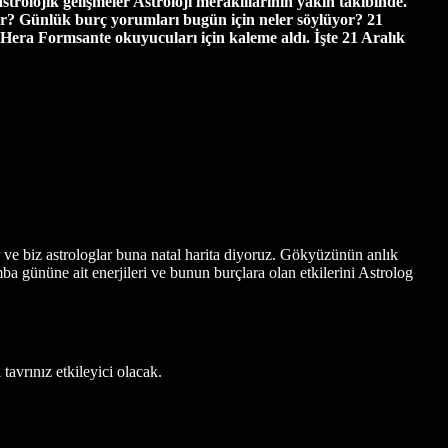
strolojik gelişmeler Astroloji meraklılarının yakın takibinde.
ar? Günlük burç yorumları bugün için neler söylüyor? 21
era Formsante okuyucuları için kaleme aldı. İşte 21 Aralık
 ve biz astrologlar buna natal harita diyoruz. Gökyüzünün anlık
a gününe ait enerjileri ve bunun burçlara olan etkilerini Astrolog
avrınız etkileyici olacak.