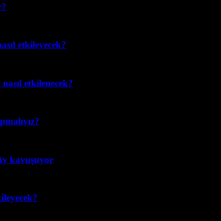
r?
asıl etkileyecek?
nasıl etkilenecek?
apmalıyız?
 Ay kavuşuyor
ileyecek?