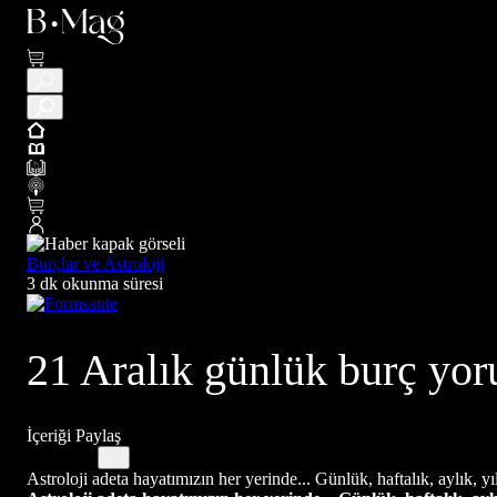
Burçlar ve Astroloji
3 dk okunma süresi
21 Aralık günlük burç yoru
İçeriği Paylaş
Astroloji adeta hayatımızın her yerinde... Günlük, haftalık, aylık, yı