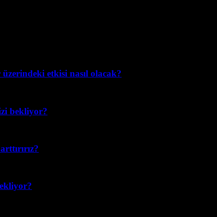
üzerindeki etkisi nasıl olacak?
izi bekliyor?
rttırırız?
bekliyor?