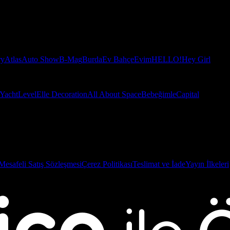
ry
Atlas
Auto Show
B-Mag
Burda
Ev Bahçe
Evim
HELLO!
Hey Girl
Yacht
Level
Elle Decoration
All About Space
Bebeğimle
Capital
Mesafeli Satış Sözleşmesi
Çerez Politikası
Teslimat ve İade
Yayın İlkeleri