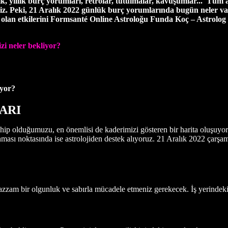
ık, yıllık burç yorumları, retrolar, tutulmalar, kavuşumlar... Tüm a
iz. Peki, 21 Aralık 2022 günlük burç yorumlarında bugün neler v
lan etkilerini
Formsanté Online Astroloğu Funda Koç – Astrolog H
zi neler bekliyor?
iyor?
ARI
ip olduğumuzu, en önemlisi de kaderimizi gösteren bir harita oluşuyor
ması noktasında ise astrolojiden destek alıyoruz. 21 Aralık 2022 çarşamb
am bir olgunluk ve sabırla mücadele etmeniz gerekecek. İş yerindeki t