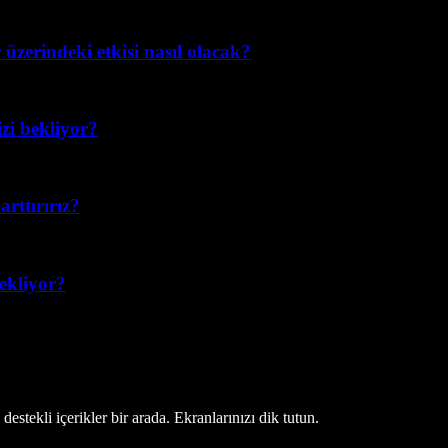
üzerindeki etkisi nasıl olacak?
izi bekliyor?
rttırırız?
bekliyor?
estekli içerikler bir arada. Ekranlarınızı dik tutun.