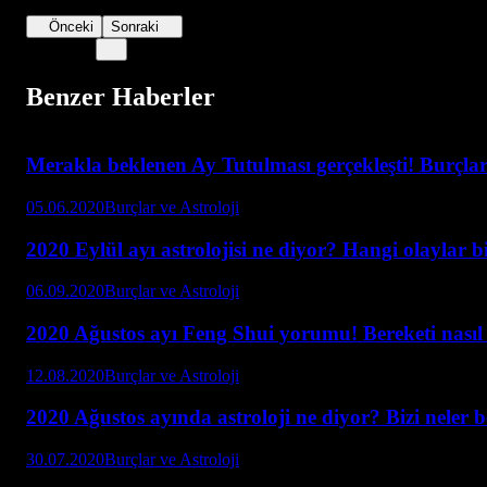
Önceki
Sonraki
Benzer Haberler
Merakla beklenen Ay Tutulması gerçekleşti! Burçlar 
05.06.2020
Burçlar ve Astroloji
2020 Eylül ayı astrolojisi ne diyor? Hangi olaylar b
06.09.2020
Burçlar ve Astroloji
2020 Ağustos ayı Feng Shui yorumu! Bereketi nasıl a
12.08.2020
Burçlar ve Astroloji
2020 Ağustos ayında astroloji ne diyor? Bizi neler 
30.07.2020
Burçlar ve Astroloji