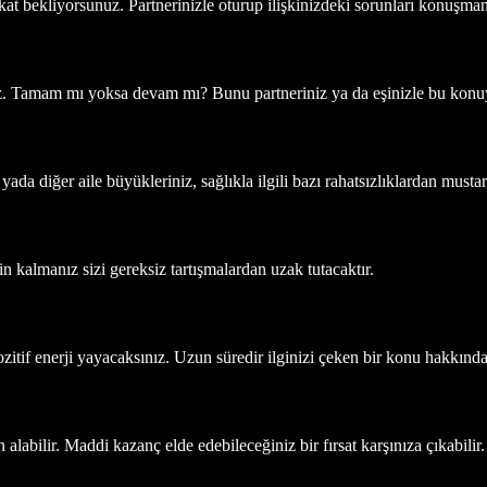
fkat bekliyorsunuz. Partnerinizle oturup ilişkinizdeki sorunları konuşma
z. Tamam mı yoksa devam mı? Bunu partneriniz ya da eşinizle bu konuy
ada diğer aile büyükleriniz, sağlıkla ilgili bazı rahatsızlıklardan mustari
n kalmanız sizi gereksiz tartışmalardan uzak tutacaktır.
zitif enerji yayacaksınız. Uzun süredir ilginizi çeken bir konu hakkında
labilir. Maddi kazanç elde edebileceğiniz bir fırsat karşınıza çıkabilir.