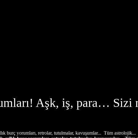
mları! Aşk, iş, para… Sizi 
llık burç yorumları, retrolar, tutulmalar, kavuşumlar... Tüm astrolojik...