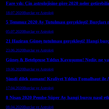
Fare yılı: Çin astrolojisine göre 2020 neler getirebili
18.07.2020
Burçlar ve Astroloji
5 Temmuz 2020 Ay Tutulması gerçekleşti! Burçları n
05.07.2020
Burçlar ve Astroloji
21 Haziran Güneş tutulması gerçekleşti! Hangi burç 
23.06.2020
Burçlar ve Astroloji
Güneş & Betelgeuse Yıldızı Kavuşumu! Nedir, ne y
19.06.2020
Burçlar ve Astroloji
Şimdi dilek zamanı! Kraliyet Yıldızı Fomalhaut ile
17.04.2020
Burçlar ve Astroloji
8 Nisan 2020 Pembe Süper Ay hangi burcu nasıl etk
08.04.2020
Burçlar ve Astroloji