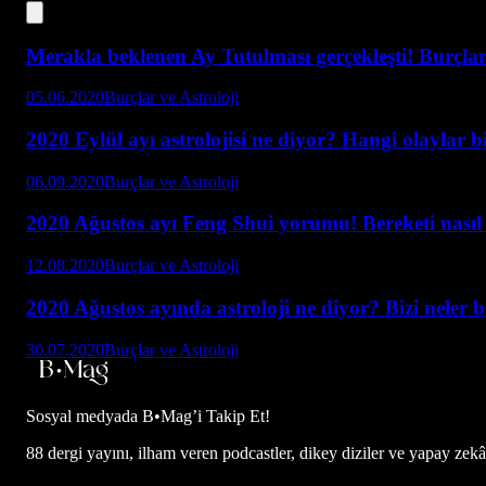
Merakla beklenen Ay Tutulması gerçekleşti! Burçlar 
05.06.2020
Burçlar ve Astroloji
2020 Eylül ayı astrolojisi ne diyor? Hangi olaylar b
06.09.2020
Burçlar ve Astroloji
2020 Ağustos ayı Feng Shui yorumu! Bereketi nasıl a
12.08.2020
Burçlar ve Astroloji
2020 Ağustos ayında astroloji ne diyor? Bizi neler 
30.07.2020
Burçlar ve Astroloji
Sosyal medyada
B•Mag’i Takip Et!
88 dergi yayını, ilham veren podcastler, dikey diziler ve yapay zekâ d