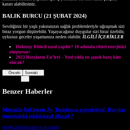
kararı alabilirsiniz.
BALIK BURCU (21 ŞUBAT 2024)
Sevdiğiniz bir yaşlı yakınınızın sağlık problemleriyle uğraşmak sizi
biraz yorgun düşürebilir. Yaşayacağınız duygular sizi biraz üzebilir,
uykusuz geceler yaşamanıza neden olabilir.
İLGİLİ İÇERİKLER
Dolunay Ritüeli nasıl yapılır? 10 adımda ritüel enerjinizi
oluşturun!
2023 Burçların En’leri – Yeni yılda en şanslı burç kim
olaca
k
?
Önceki
Sonraki
Benzer Haberler
Merakla beklenen Ay Tutulması gerçekleşti! Burçlar
üzerindeki etkisi nasıl olacak?
05.06.2020
Burçlar ve Astroloji