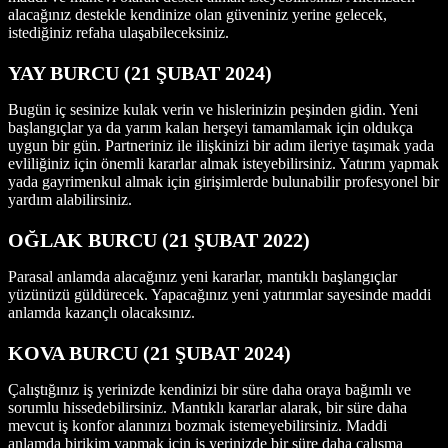
alacağınız destekle kendinize olan güveniniz yerine gelecek,
istediğiniz refaha ulaşabileceksiniz.
YAY BURCU (21 ŞUBAT 2024)
Bugün iç sesinize kulak verin ve hislerinizin peşinden gidin. Yeni
başlangıçlar ya da yarım kalan herşeyi tamamlamak için oldukça
uygun bir gün. Partneriniz ile ilişkinizi bir adım ileriye taşımak yada
evliliğiniz için önemli kararlar almak isteyebilirsiniz. Yatırım yapmak
yada gayrimenkul almak için girişimlerde bulunabilir profesyonel bir
yardım alabilirsiniz.
OĞLAK BURCU (21 ŞUBAT 2022)
Parasal anlamda alacağınız yeni kararlar, mantıklı başlangıçlar
yüzünüzü güldürecek. Yapacağınız yeni yatırımlar sayesinde maddi
anlamda kazançlı olacaksınız.
KOVA BURCU (21 ŞUBAT 2024)
Çalıştığınız iş yerinizde kendinizi bir süre daha oraya bağımlı ve
sorumlu hissedebilirsiniz. Mantıklı kararlar alarak, bir süre daha
mevcut iş konfor alanınızı bozmak istemeyebilirsiniz. Maddi
anlamda birikim yapmak için iş yerinizde bir süre daha çalışma