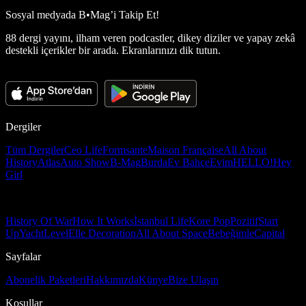
Sosyal medyada
B•Mag’i Takip Et!
88 dergi yayını, ilham veren podcastler, dikey diziler ve yapay zekâ
destekli içerikler bir arada. Ekranlarınızı dik tutun.
Dergiler
Tüm Dergiler
Ceo Life
Formsante
Maison Française
All About
History
Atlas
Auto Show
B-Mag
Burda
Ev Bahçe
Evim
HELLO!
Hey
Girl
History Of War
How It Works
İstanbul Life
Kore Pop
Pozitif
Start
Up
Yacht
Level
Elle Decoration
All About Space
Bebeğimle
Capital
Sayfalar
Abonelik Paketleri
Hakkımızda
Künye
Bize Ulaşın
Koşullar