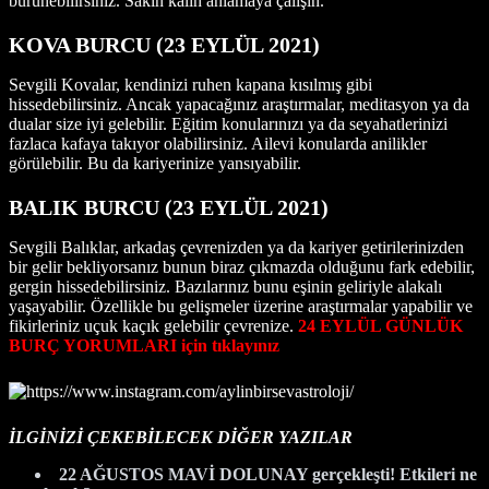
bürünebilirsiniz. Sakin kalın anlamaya çalışın.
KOVA BURCU (23
EYLÜL 2021
)
Sevgili Kovalar, kendinizi ruhen kapana kısılmış gibi
hissedebilirsiniz. Ancak yapacağınız araştırmalar, meditasyon ya da
dualar size iyi gelebilir. Eğitim konularınızı ya da seyahatlerinizi
fazlaca kafaya takıyor olabilirsiniz. Ailevi konularda anilikler
görülebilir. Bu da kariyerinize yansıyabilir.
BALIK BURCU (23 EYLÜL 2021)
Sevgili Balıklar, arkadaş çevrenizden ya da kariyer getirilerinizden
bir gelir bekliyorsanız bunun biraz çıkmazda olduğunu fark edebilir,
gergin hissedebilirsiniz. Bazılarınız bunu eşinin geliriyle alakalı
yaşayabilir. Özellikle bu gelişmeler üzerine araştırmalar yapabilir ve
fikirleriniz uçuk kaçık gelebilir çevrenize.
24 EYLÜL GÜNLÜK
BURÇ YORUMLARI için tıklayınız
İLGİNİZİ ÇEKEBİLECEK DİĞER YAZILAR
22 AĞUSTOS MAVİ DOLUNAY gerçekleşti! Etkileri ne