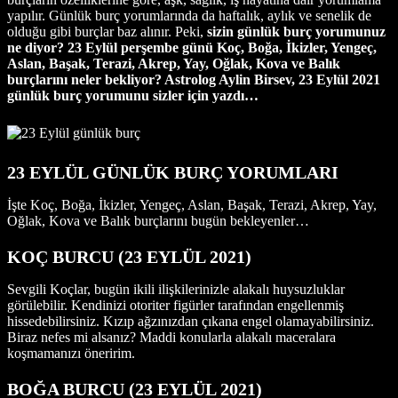
yapılır. Günlük burç yorumlarında da haftalık, aylık ve senelik de
olduğu gibi burçlar baz alınır. Peki,
sizin günlük burç yorumunuz
ne diyor? 23 Eylül perşembe günü Koç, Boğa, İkizler, Yengeç,
Aslan, Başak, Terazi, Akrep, Yay, Oğlak, Kova ve Balık
burçlarını neler bekliyor? Astrolog Aylin Birsev, 23 Eylül 2021
günlük burç yorumunu sizler için yazdı…
23 EYLÜL GÜNLÜK BURÇ YORUMLARI
İşte Koç, Boğa, İkizler, Yengeç, Aslan, Başak, Terazi, Akrep, Yay,
Oğlak, Kova ve Balık burçlarını bugün bekleyenler…
KOÇ BURCU
(23
EYLÜL 2021
)
Sevgili Koçlar, bugün ikili ilişkilerinizle alakalı huysuzluklar
görülebilir. Kendinizi otoriter figürler tarafından engellenmiş
hissedebilirsiniz. Kızıp ağzınızdan çıkana engel olamayabilirsiniz.
Biraz nefes mi alsanız? Maddi konularla alakalı maceralara
koşmamanızı öneririm.
BOĞA BURCU
(23
EYLÜL 2021
)