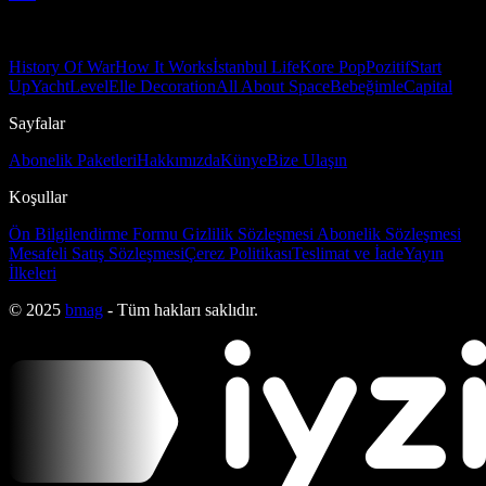
History Of War
How It Works
İstanbul Life
Kore Pop
Pozitif
Start
Up
Yacht
Level
Elle Decoration
All About Space
Bebeğimle
Capital
Sayfalar
Abonelik Paketleri
Hakkımızda
Künye
Bize Ulaşın
Koşullar
Ön Bilgilendirme Formu
Gizlilik Sözleşmesi
Abonelik Sözleşmesi
Mesafeli Satış Sözleşmesi
Çerez Politikası
Teslimat ve İade
Yayın
İlkeleri
© 2025
bmag
- Tüm hakları saklıdır.