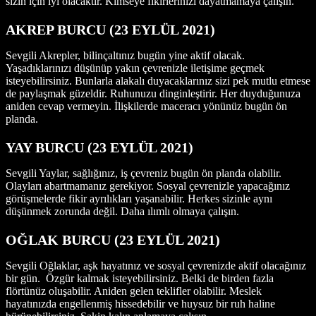
sizin için iyi olacaktır. Kimseye fikirlerinizi dayatmamaya çalışın.
AKREP BURCU
(23
EYLÜL 2021
)
Sevgili Akrepler, bilinçaltınız bugün yine aktif olacak.
Yaşadıklarınızı düşünüp yakın çevrenizle iletişime geçmek
isteyebilirsiniz. Bunlarla alakalı duyacaklarınız sizi pek mutlu etmese
de paylaşmak güzeldir. Ruhunuzu dinginleştirir. Her duyduğunuza
aniden cevap vermeyin. İlişkilerde maceracı yönünüz bugün ön
planda.
YAY BURCU
(23
EYLÜL 2021
)
Sevgili Yaylar, sağlığınız, iş çevreniz bugün ön planda olabilir.
Olayları abartmamanız gerekiyor. Sosyal çevrenizle yapacağınız
görüşmelerde fikir ayrılıkları yaşanabilir. Herkes sizinle aynı
düşünmek zorunda değil. Daha ılımlı olmaya çalışın.
OĞLAK BURCU (23
EYLÜL 2021
)
Sevgili Oğlaklar, aşk hayatınız ve sosyal çevrenizde aktif olacağınız
bir gün. Özgür kalmak isteyebilirsiniz. Belki de birden fazla
flörtünüz oluşabilir. Aniden gelen teklifler olabilir. Meslek
hayatınızda engellenmiş hissedebilir ve huysuz bir ruh haline