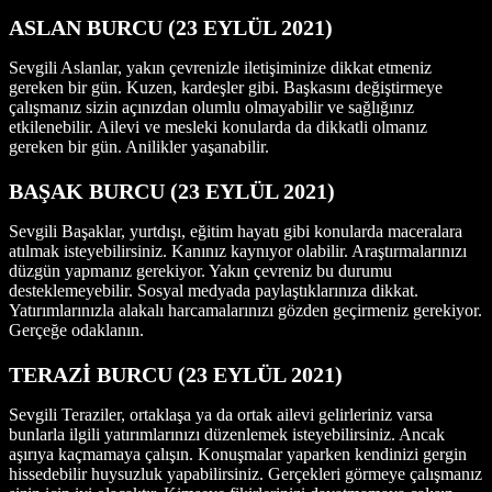
ASLAN BURCU
(23
EYLÜL 2021
)
Sevgili Aslanlar, yakın çevrenizle iletişiminize dikkat etmeniz
gereken bir gün. Kuzen, kardeşler gibi. Başkasını değiştirmeye
çalışmanız sizin açınızdan olumlu olmayabilir ve sağlığınız
etkilenebilir. Ailevi ve mesleki konularda da dikkatli olmanız
gereken bir gün. Anilikler yaşanabilir.
BAŞAK BURCU
(23
EYLÜL 2021
)
Sevgili Başaklar, yurtdışı, eğitim hayatı gibi konularda maceralara
atılmak isteyebilirsiniz. Kanınız kaynıyor olabilir. Araştırmalarınızı
düzgün yapmanız gerekiyor. Yakın çevreniz bu durumu
desteklemeyebilir. Sosyal medyada paylaştıklarınıza dikkat.
Yatırımlarınızla alakalı harcamalarınızı gözden geçirmeniz gerekiyor.
Gerçeğe odaklanın.
TERAZİ BURCU
(23
EYLÜL 2021
)
Sevgili Teraziler, ortaklaşa ya da ortak ailevi gelirleriniz varsa
bunlarla ilgili yatırımlarınızı düzenlemek isteyebilirsiniz. Ancak
aşırıya kaçmamaya çalışın. Konuşmalar yaparken kendinizi gergin
hissedebilir huysuzluk yapabilirsiniz. Gerçekleri görmeye çalışmanız