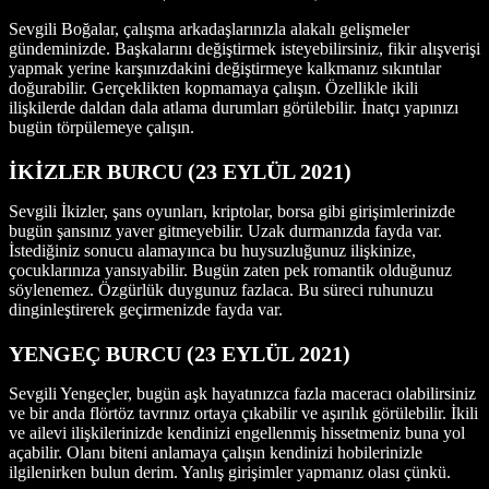
Sevgili Boğalar, çalışma arkadaşlarınızla alakalı gelişmeler
gündeminizde. Başkalarını değiştirmek isteyebilirsiniz, fikir alışverişi
yapmak yerine karşınızdakini değiştirmeye kalkmanız sıkıntılar
doğurabilir. Gerçeklikten kopmamaya çalışın. Özellikle ikili
ilişkilerde daldan dala atlama durumları görülebilir. İnatçı yapınızı
bugün törpülemeye çalışın.
İKİZLER BURCU
(23
EYLÜL 2021
)
Sevgili İkizler, şans oyunları, kriptolar, borsa gibi girişimlerinizde
bugün şansınız yaver gitmeyebilir. Uzak durmanızda fayda var.
İstediğiniz sonucu alamayınca bu huysuzluğunuz ilişkinize,
çocuklarınıza yansıyabilir. Bugün zaten pek romantik olduğunuz
söylenemez. Özgürlük duygunuz fazlaca. Bu süreci ruhunuzu
dinginleştirerek geçirmenizde fayda var.
YENGEÇ BURCU
(23
EYLÜL 2021
)
Sevgili Yengeçler, bugün aşk hayatınızca fazla maceracı olabilirsiniz
ve bir anda flörtöz tavrınız ortaya çıkabilir ve aşırılık görülebilir. İkili
ve ailevi ilişkilerinizde kendinizi engellenmiş hissetmeniz buna yol
açabilir. Olanı biteni anlamaya çalışın kendinizi hobilerinizle
ilgilenirken bulun derim. Yanlış girişimler yapmanız olası çünkü.