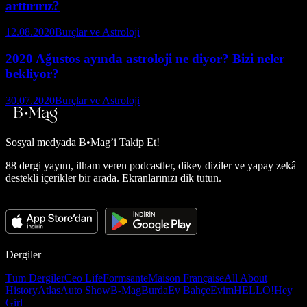
arttırırız?
12.08.2020
Burçlar ve Astroloji
2020 Ağustos ayında astroloji ne diyor? Bizi neler
bekliyor?
30.07.2020
Burçlar ve Astroloji
Sosyal medyada
B•Mag’i Takip Et!
88 dergi yayını, ilham veren podcastler, dikey diziler ve yapay zekâ
destekli içerikler bir arada. Ekranlarınızı dik tutun.
Dergiler
Tüm Dergiler
Ceo Life
Formsante
Maison Française
All About
History
Atlas
Auto Show
B-Mag
Burda
Ev Bahçe
Evim
HELLO!
Hey
Girl