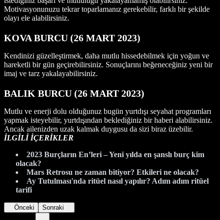
istediğiniz başarı ve mutluluğu yakalayamamış olabilirsiniz.
Motivasyonunuzu tekrar toparlamanız gerekebilir, farklı bir şekilde
olayı ele alabilirsiniz.
KOVA BURCU (26 MART 2023)
Kendinizi güzelleştirmek, daha mutlu hissedebilmek için yoğun ve
hareketli bir gün geçirebilirsiniz. Sonuçlarını beğeneceğiniz yeni bir
imaj ve tarz yakalayabilirsiniz.
BALIK BURCU (26 MART 2023)
Mutlu ve enerji dolu olduğunuz bugün yurtdışı seyahat programları
yapmak isteyebilir, yurtdışından beklediğiniz bir haberi alabilirsiniz.
Ancak ailenizden uzak kalmak duygusu da sizi biraz üzebilir.
İLGİLİ İÇERİKLER
2023 Burçların En’leri – Yeni yılda en şanslı burç kim
olaca
k
?
Mars Retrosu ne zaman bitiyor? Etkileri ne olacak?
Ay Tutulması'nda ritüel nasıl yapılır? Adım adım ritüel
tarifi
Önceki
Sonraki