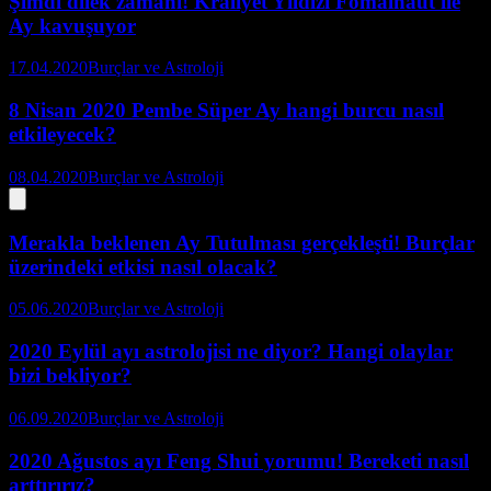
Şimdi dilek zamanı! Kraliyet Yıldızı Fomalhaut ile
Ay kavuşuyor
17.04.2020
Burçlar ve Astroloji
8 Nisan 2020 Pembe Süper Ay hangi burcu nasıl
etkileyecek?
08.04.2020
Burçlar ve Astroloji
Merakla beklenen Ay Tutulması gerçekleşti! Burçlar
üzerindeki etkisi nasıl olacak?
05.06.2020
Burçlar ve Astroloji
2020 Eylül ayı astrolojisi ne diyor? Hangi olaylar
bizi bekliyor?
06.09.2020
Burçlar ve Astroloji
2020 Ağustos ayı Feng Shui yorumu! Bereketi nasıl
arttırırız?