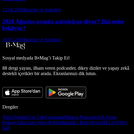
12.08.2020
Burçlar ve Astroloji
2020 Ağustos ayında astroloji ne diyor? Bizi neler
bekliyor?
30.07.2020
Burçlar ve Astroloji
Sosyal medyada
B•Mag’i Takip Et!
88 dergi yayını, ilham veren podcastler, dikey diziler ve yapay zekâ
destekli içerikler bir arada. Ekranlarınızı dik tutun.
Dergiler
Tüm Dergiler
Ceo Life
Formsante
Maison Française
All About
History
Atlas
Auto Show
B-Mag
Burda
Ev Bahçe
Evim
HELLO!
Hey
Girl