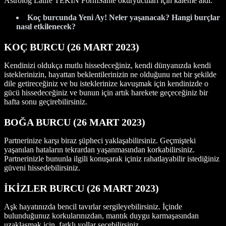
Astrolog Latife TEKİN FormSante okuryucuları için kaleme aldı.
Koç burcunda Yeni Ay! Neler yaşanacak? Hangi burçlar
nasıl etkilenecek?
KOÇ BURCU (26
MART
2023)
Kendinizi oldukça mutlu hissedeceğiniz, kendi dünyanızda kendi
isteklerinizin, hayattan beklentilerinizin ne olduğunu net bir şekilde
dile getireceğiniz ve bu isteklerinize kavuşmak için kendinizde o
gücü hissedeceğiniz ve bunun için artık harekete geçeceğiniz bir
hafta sonu geçirebilirsiniz.
BOĞA BURCU (26 MART
2023)
Partnerinize karşı biraz şüpheci yaklaşabilirsiniz. Geçmişteki
yaşanılan hataların tekrardan yaşanmasından korkabilirsiniz.
Partnerinizle bununla ilgili konuşarak içiniz rahatlayabilir istediğiniz
güveni hissedebilirsiniz.
İKİZLER BURCU (26 MART
2023)
Aşk hayatınızda bencil tavırlar sergileyebilirsiniz. İçinde
bulunduğunuz korkularınızdan, mantık duygu karmaşasından
uzaklaşmak için, farklı yollar seçebilirsiniz.