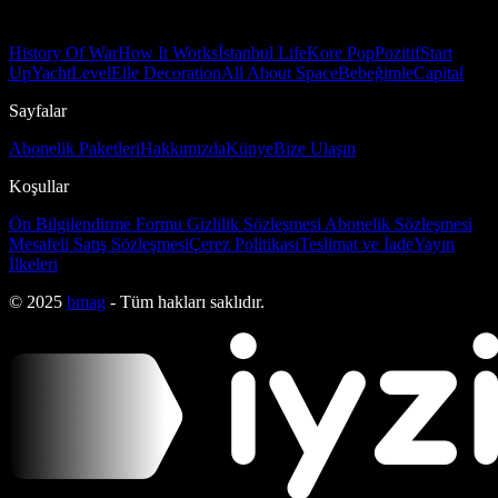
History Of War
How It Works
İstanbul Life
Kore Pop
Pozitif
Start
Up
Yacht
Level
Elle Decoration
All About Space
Bebeğimle
Capital
Sayfalar
Abonelik Paketleri
Hakkımızda
Künye
Bize Ulaşın
Koşullar
Ön Bilgilendirme Formu
Gizlilik Sözleşmesi
Abonelik Sözleşmesi
Mesafeli Satış Sözleşmesi
Çerez Politikası
Teslimat ve İade
Yayın
İlkeleri
© 2025
bmag
- Tüm hakları saklıdır.