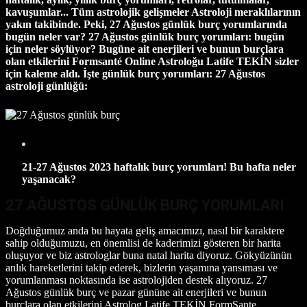
kavuşumlar... Tüm astrolojik gelişmeler Astroloji meraklılarının
yakın takibinde. Peki, 27 Ağustos günlük burç yorumlarında
bugün neler var? 27 Ağustos günlük burç yorumları: bugün
için neler söylüyor? Bugüne
ait enerjileri ve bunun burçlara
olan etkilerini
Formsanté Online Astroloğu Latife TEKİN sizler
için kaleme aldı. İşte günlük burç yorumları: 27 Ağustos
astroloji günlüğü:
21-27 Ağustos 2023 haftalık burç yorumları! Bu hafta neler
yaşanacak?
27 AĞUSTOS GÜNLÜK BURÇ YORUMLARI
Doğduğumuz anda bu hayata geliş amacımızı, nasıl bir karaktere
sahip olduğumuzu, en önemlisi de kaderimizi gösteren bir harita
oluşuyor ve biz astrologlar buna natal harita diyoruz. Gökyüzünün
anlık hareketlerini takip ederek, bizlerin yaşamına yansıması ve
yorumlanması noktasında ise astrolojiden destek alıyoruz. 27
Ağustos günlük burç ve pazar gününe ait enerjileri ve bunun
burçlara olan etkilerini Astrolog Latife TEKİN FormSante