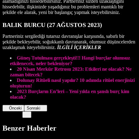
alamadığınızı hissedebilirsiniz. Partneriniz sizden uzaklaştığını
hissedebilir, ilişkinizde yaşadığınız bu problemleri mantıklı bir
şekilde ele alarak, yeni bir başlangıç yapmak isteyebilirsiniz.
BALIK BURCU (27 AĞUSTOS 2023)
Partneriniz sergilediği tutarsız davranışlar karşısında, sabırlı bir
şekilde bekleyebilir, soğukkanlı davranarak, olumsuz düşüncelerden
uzaklaşmak isteyebilirsiniz.
İLGİLİ İÇERİKLER
Güneş Tutulması gerçekleşti!!! Hangi burçlar olumsuz
etkilenecek, neler bekleniyor?
20 Nisan Merkür Retrosu 2023: Etkileri ne olacak? Ne
zaman bitecek?
Dolunay Ritüeli nasıl yapılır? 10 adımda ritüel enerjinizi
oluşturun!
2023 Burçların En’leri – Yeni yılda en şanslı burç kim
olaca
k
?
Önceki
Sonraki
Benzer Haberler