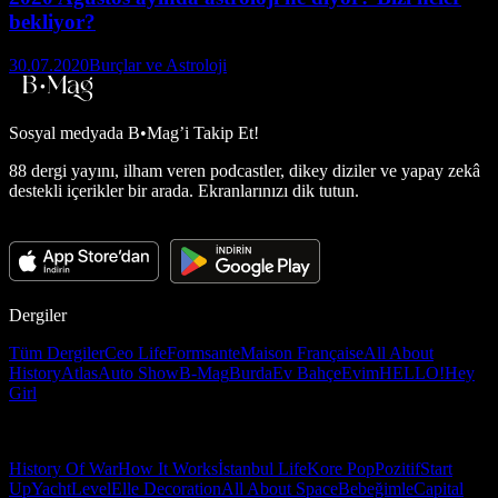
bekliyor?
30.07.2020
Burçlar ve Astroloji
Sosyal medyada
B•Mag’i Takip Et!
88 dergi yayını, ilham veren podcastler, dikey diziler ve yapay zekâ
destekli içerikler bir arada. Ekranlarınızı dik tutun.
Dergiler
Tüm Dergiler
Ceo Life
Formsante
Maison Française
All About
History
Atlas
Auto Show
B-Mag
Burda
Ev Bahçe
Evim
HELLO!
Hey
Girl
History Of War
How It Works
İstanbul Life
Kore Pop
Pozitif
Start
Up
Yacht
Level
Elle Decoration
All About Space
Bebeğimle
Capital