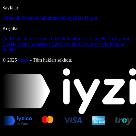
Sayfalar
Abonelik Paketleri
Hakkımızda
Künye
Bize Ulaşın
Koşullar
Ön Bilgilendirme Formu
Gizlilik Sözleşmesi
Abonelik Sözleşmesi
Mesafeli Satış Sözleşmesi
Çerez Politikası
Teslimat ve İade
Yayın
İlkeleri
© 2025
bmag
- Tüm hakları saklıdır.