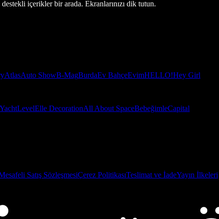
estekli içerikler bir arada. Ekranlarınızı dik tutun.
ry
Atlas
Auto Show
B-Mag
Burda
Ev Bahçe
Evim
HELLO!
Hey Girl
Yacht
Level
Elle Decoration
All About Space
Bebeğimle
Capital
Mesafeli Satış Sözleşmesi
Çerez Politikası
Teslimat ve İade
Yayın İlkeleri