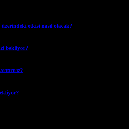
üzerindeki etkisi nasıl olacak?
izi bekliyor?
rttırırız?
bekliyor?