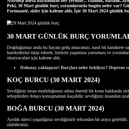
Astroloji adeta hayatımızın her yerinde... Günlük, haftalık, ayl
Peki, 30 Mart günlük burç yorumlarında bugün neler var? Gü
Formsanté, sizler için kaleme aldı. İşte 30 Mart 2024 günlük bu
30 MART GÜNLÜK BURÇ YORUMLA
Doğduğumuz anda bu hayata geliş amacımızı, nasıl bir karaktere sah
hareketlerini takip ederek, bizlerin yaşamına yansıması ve yorumlan
okuryucuları için kaleme aldı.
Dolunay yaklaşıyor! Burçları neler bekliyor? Deprem ve 
KOÇ BURCU (30
MART
2024)
Sevdiğiniz insan mutluluğunuz adına önemli bir konu hakkında sizin
sebeplerden dolayı konuşmaktan kaçabilir, sevdiğiniz insandan uzak
BOĞA BURCU (30 MART
2024)
Ayrılık süreci yaşadığınız sevdiğinizle tekrardan bir araya gelebilir
olabilirsiniz.