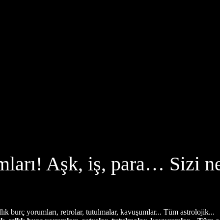
ları! Aşk, iş, para… Sizi ne
llık burç yorumları, retrolar, tutulmalar, kavuşumlar... Tüm astrolojik...