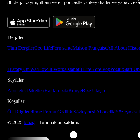
88 dergi yayını, ilham veren podcastler, dikey diziler ve yapay zekâ d
Dergiler
Tüm Dergiler
Ceo Life
Formsante
Maison Française
All About Histo
History Of War
How It Works
İstanbul Life
Kore Pop
Pozitif
Start Up
Sayfalar
Abonelik Paketleri
Hakkımızda
Künye
Bize Ulaşın
Koşullar
Ön Bilgilendirme Formu
Gizlilik Sözleşmesi
Abonelik Sözleşmesi
© 2025
bmag
- Tüm hakları saklıdır.