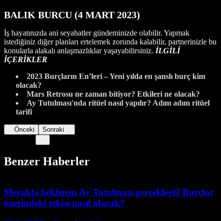
BALIK BURCU (4 MART 2023)
İş hayatınızda ani seyahatler gündeminizde olabilir. Yapmak
istediğiniz diğer planları ertelemek zorunda kalabilir, partnerinizle bu
konularla alakalı anlaşmazlıklar yaşayabilirsiniz.
İLGİLİ
İÇERİKLER
2023 Burçların En’leri – Yeni yılda en şanslı burç kim
olaca
k
?
Mars Retrosu ne zaman bitiyor? Etkileri ne olacak?
Ay Tutulması'nda ritüel nasıl yapılır? Adım adım ritüel
tarifi
Önceki
Sonraki
Benzer Haberler
Merakla beklenen Ay Tutulması gerçekleşti! Burçlar
üzerindeki etkisi nasıl olacak?