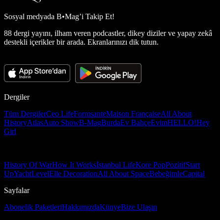
Sosyal medyada
B•Mag’i Takip Et!
88 dergi yayını, ilham veren podcastler, dikey diziler ve yapay zekâ
destekli içerikler bir arada. Ekranlarınızı dik tutun.
Dergiler
Tüm Dergiler
Ceo Life
Formsante
Maison Française
All About
History
Atlas
Auto Show
B-Mag
Burda
Ev Bahçe
Evim
HELLO!
Hey
Girl
History Of War
How It Works
İstanbul Life
Kore Pop
Pozitif
Start
Up
Yacht
Level
Elle Decoration
All About Space
Bebeğimle
Capital
Sayfalar
Abonelik Paketleri
Hakkımızda
Künye
Bize Ulaşın