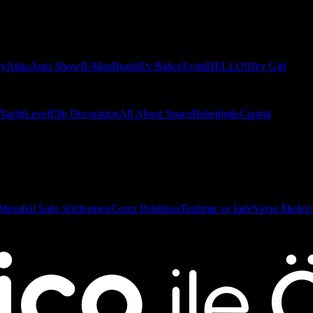
ry
Atlas
Auto Show
B-Mag
Burda
Ev Bahçe
Evim
HELLO!
Hey Girl
Yacht
Level
Elle Decoration
All About Space
Bebeğimle
Capital
Mesafeli Satış Sözleşmesi
Çerez Politikası
Teslimat ve İade
Yayın İlkeleri