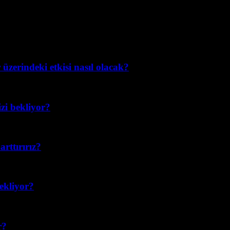
üzerindeki etkisi nasıl olacak?
izi bekliyor?
rttırırız?
bekliyor?
r?