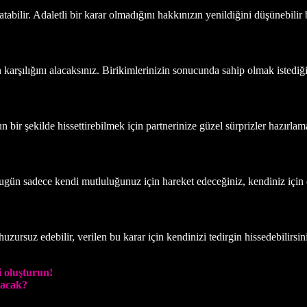
tabilir. Adaletli bir karar olmadığını hakkınızın yenildiğini düşünebilir 
rşılığını alacaksınız. Birikimlerinizin sonucunda sahip olmak istediğini
bir şekilde hissettirebilmek için partnerinize güzel sürprizler hazırlama
Bugün sadece kendi mutluluğunuz için hareket edeceğiniz, kendiniz için 
huzursuz edebilir, verilen bu karar için kendinizi tedirgin hissedebilirsin
i oluşturun!
laca
k
?