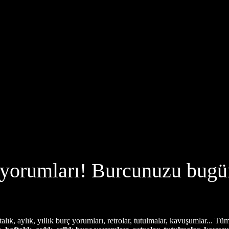
 yorumları! Burcunuzu bugü
k, aylık, yıllık burç yorumları, retrolar, tutulmalar, kavuşumlar... Tüm