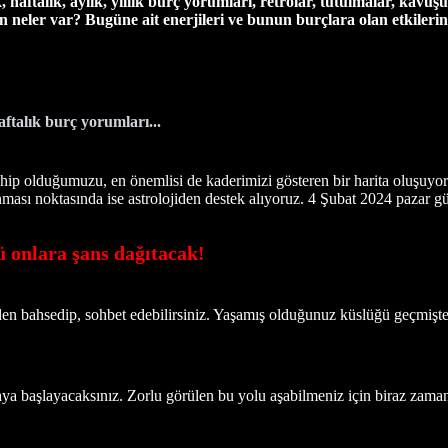
ftalık, aylık, yıllık burç yorumları, retrolar, tutulmalar, kavuşu
ün neler var? Bugüne
ait enerjileri ve bunun burçlara olan etkilerin
talık burç yorumları...
ip olduğumuzu, en önemlisi de kaderimizi gösteren bir harita oluşuyor
ası noktasında ise astrolojiden destek alıyoruz. 4 Şubat 2024 pazar gün
nlara şans dağıtacak!
zden bahsedip, sohbet edebilirsiniz. Yaşamış olduğunuz küslüğü geçmişte 
a başlayacaksınız. Zorlu görülen bu yolu aşabilmeniz için biraz zamana 