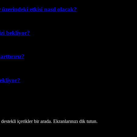
üzerindeki etkisi nasıl olacak?
izi bekliyor?
rttırırız?
bekliyor?
estekli içerikler bir arada. Ekranlarınızı dik tutun.