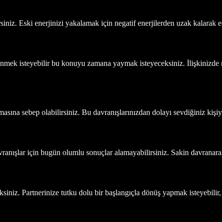
rsiniz. Eski enerjinizi yakalamak için negatif enerjilerden uzak kalarak 
ünmek isteyebilir bu konuyu zamana yaymak isteyeceksiniz. İlişkinizde m
asına sebep olabilirsiniz. Bu davranışlarınızdan dolayı sevdiğiniz kişiyle 
nışlar için bugün olumlu sonuçlar alamayabilirsiniz. Sakin davranarak o
ksiniz. Partnerinize tutku dolu bir başlangıçla dönüş yapmak isteyebilir, 