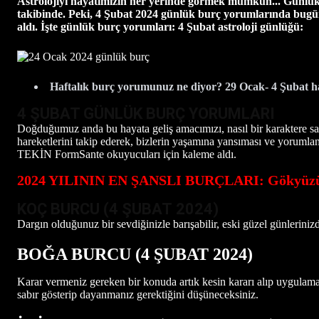
Astrolojiyi hayatımızın her yerinde görmek mümkün... Günlük, ha
takibinde. Peki, 4 Şubat 2024 günlük burç yorumlarında bug
aldı. İşte günlük burç yorumları: 4 Şubat astroloji günlüğü:
Haftalık burç yorumunuz ne diyor? 29 Ocak- 4 Şubat haf
4 ŞUBAT GÜNLÜK BURÇ YORUMLARI
Doğduğumuz anda bu hayata geliş amacımızı, nasıl bir karaktere sah
hareketlerini takip ederek, bizlerin yaşamına yansıması ve yorumlanm
TEKİN FormSante okuyucuları için kaleme aldı.
2024 YILININ EN ŞANSLI BURÇLARI: Gökyüzü o
KOÇ BURCU (4 ŞUBAT
2024)
Dargın olduğunuz bir sevdiğinizle barışabilir, eski güzel günlerini
BOĞA BURCU (4 ŞUBAT
2024)
Karar vermeniz gereken bir konuda artık kesin kararı alıp uygulamay
sabır gösterip dayanmanız gerektiğini düşüneceksiniz.