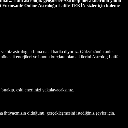
mlar... Tüm astrolojik gelişmeler Astroloji meraklılarının yakın
i
Formsanté Online Astroloğu Latife TEKİN sizler için kaleme
 ve biz astrologlar buna natal harita diyoruz. Gökyüzünün anlık
üne ait enerjileri ve bunun burçlara olan etkilerini Astrolog Latife
bırakıp, eski enerjinizi yakalayacaksınız.
ihtiyacınızın olduğunu, gerçekleşmesini istediğiniz şeyler için,