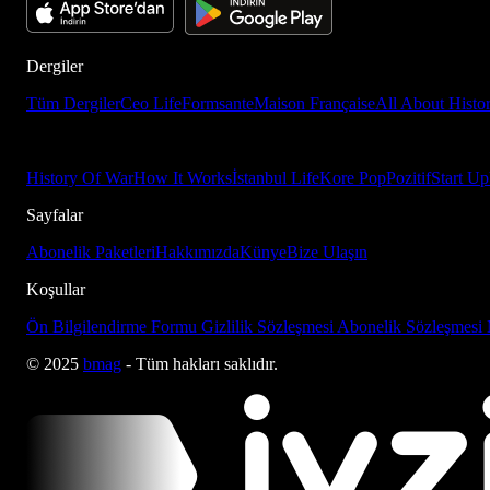
Dergiler
Tüm Dergiler
Ceo Life
Formsante
Maison Française
All About Histo
History Of War
How It Works
İstanbul Life
Kore Pop
Pozitif
Start Up
Sayfalar
Abonelik Paketleri
Hakkımızda
Künye
Bize Ulaşın
Koşullar
Ön Bilgilendirme Formu
Gizlilik Sözleşmesi
Abonelik Sözleşmesi
© 2025
bmag
- Tüm hakları saklıdır.