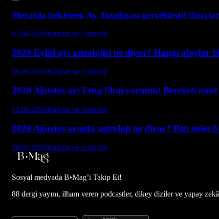
Merakla beklenen Ay Tutulması gerçekleşti! Burçlar 
05.06.2020
Burçlar ve Astroloji
2020 Eylül ayı astrolojisi ne diyor? Hangi olaylar b
06.09.2020
Burçlar ve Astroloji
2020 Ağustos ayı Feng Shui yorumu! Bereketi nasıl a
12.08.2020
Burçlar ve Astroloji
2020 Ağustos ayında astroloji ne diyor? Bizi neler 
30.07.2020
Burçlar ve Astroloji
Sosyal medyada
B•Mag’i Takip Et!
88 dergi yayını, ilham veren podcastler, dikey diziler ve yapay zekâ d