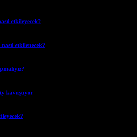
asıl etkileyecek?
nasıl etkilenecek?
apmalıyız?
 Ay kavuşuyor
ileyecek?