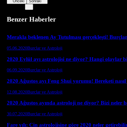
Önceki
Sonraki
Benzer Haberler
Merakla beklenen Ay Tutulması gerçekleşti! Burçlar 
05.06.2020
Burçlar ve Astroloji
2020 Eylül ayı astrolojisi ne diyor? Hangi olaylar b
06.09.2020
Burçlar ve Astroloji
2020 Ağustos ayı Feng Shui yorumu! Bereketi nasıl a
12.08.2020
Burçlar ve Astroloji
2020 Ağustos ayında astroloji ne diyor? Bizi neler 
30.07.2020
Burçlar ve Astroloji
Fare yılı: Çin astrolojisine göre 2020 neler getirebili