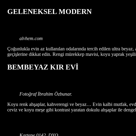
GELENEKSEL MODERN
alvhem.com
Çoğunlukla evin az kullanılan odalarında tercih edilen ultra beyaz,
geçişlerine dikkat edin. Rengi mürekkep mavisi, koyu yaprak yeşili v
BEMBEYAZ KIR EVİ
Fotoğraf İbrahim Özbunar.
Koyu renk ahşaplar, kahverengi ve beyaz… Evin kalbi mutfak, evde a
ceviz ve koyu meşe gibi kontrast yaratan dokulu ahşaplar ile deng
Kartepe 0142, DYO.