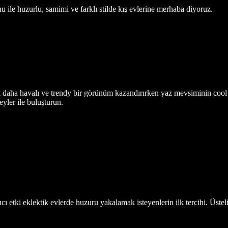
 ile huzurlu, samimi ve farklı stilde kış evlerine merhaba diyoruz.
 daha havalı ve trendy bir görünüm kazandırırken yaz mevsiminin cool et
yler ile buluşturun.
ıcı etki eklektik evlerde huzuru yakalamak isteyenlerin ilk tercihi. Üstel