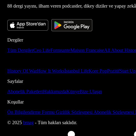
88 dergi yayını, ilham veren podcastler, dikey diziler ve yapay zekâ d
Dergiler
Tüm Dergiler
Ceo Life
Formsante
Maison Française
All About Histo
History Of War
How It Works
İstanbul Life
Kore Pop
Pozitif
Start Up
Sayfalar
Abonelik Paketleri
Hakkımızda
Künye
Bize Ulaşın
Koşullar
Ön Bilgilendirme Formu
Gizlilik Sözleşmesi
Abonelik Sözleşmesi
© 2025
bmag
- Tüm hakları saklıdır.