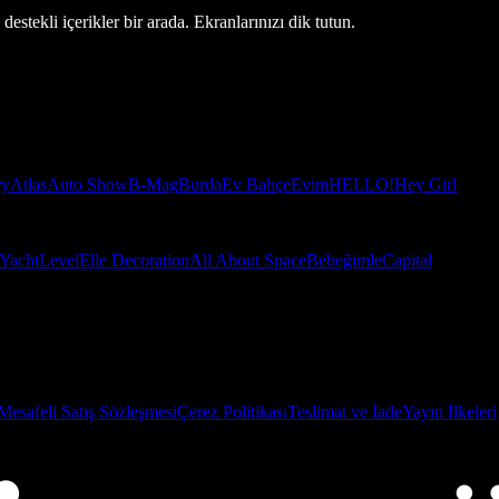
estekli içerikler bir arada. Ekranlarınızı dik tutun.
ry
Atlas
Auto Show
B-Mag
Burda
Ev Bahçe
Evim
HELLO!
Hey Girl
Yacht
Level
Elle Decoration
All About Space
Bebeğimle
Capital
Mesafeli Satış Sözleşmesi
Çerez Politikası
Teslimat ve İade
Yayın İlkeleri