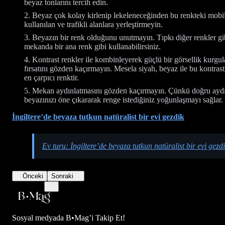
beyaz tonlarını tercih edin.
Beyaz çok kolay kirlenip lekeleneceğinden bu renkteki mobil
kullanılan ve trafikli alanlara yerleştirmeyin.
Beyazın bir renk olduğunu unutmayın. Tıpkı diğer renkler gi
mekanda bir ana renk gibi kullanabilirsiniz.
Kontrast renkler ile kombinleyerek güçlü bir görsellik kurgu
fırsatını gözden kaçırmayın. Mesela siyah, beyaz ile bu kontrast
en çarpıcı renktir.
Mekan aydınlatmasını gözden kaçırmayın. Çünkü doğru aydı
beyazınızı öne çıkararak renge istediğiniz yoğunlaşmayı sağlar.
İngiltere’de beyaza tutkun natüralist bir evi gezdik
Ev turu: İngiltere’de beyaza tutkun natüralist bir evi gezd
Önceki
Sonraki
Sosyal medyada
B•Mag’i Takip Et!