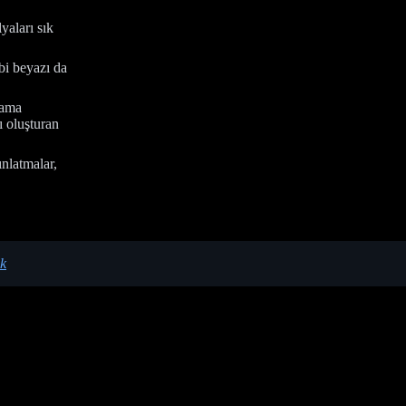
yaları sık
bi beyazı da
lama
ı oluşturan
nlatmalar,
ik