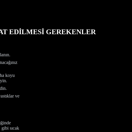
KAT EDİLMESİ GEREKENLER
lanın.
nacağınız
aha koyu
eyin.
din.
astıklar ve
iğinde
 gibi sıcak