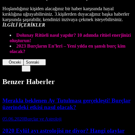
Hoşlandığınız kişiden alacağınız bir haber karşısında hayal
kırıklığına uğrayabilirsiniz. 3.kişilerden duyacağınız başka haberler
karşısında şaşırabilir, kendinizi inzivaya çekmek isteyebilirsiniz.
İLGİLİ İÇERİKLER
Dolunay Ritüeli nasıl yapılır? 10 adımda ritüel enerjinizi
oluşturun!
2023 Burçların En’leri – Yeni yılda en şanslı burç kim
olaca
k
?
Önceki
Sonraki
Benzer Haberler
Merakla beklenen Ay Tutulması gerçekleşti! Burçlar
üzerindeki etkisi nasıl olacak?
05.06.2020
Burçlar ve Astroloji
2020 Eylül ayı astrolojisi ne diyor? Hangi olaylar