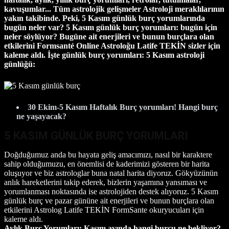
kavuşumlar... Tüm astrolojik gelişmeler Astroloji meraklılarının
yakın takibinde. Peki, 5 Kasım günlük burç yorumlarında
bugün neler var? 5 Kasım günlük burç yorumları: bugün için
neler söylüyor? Bugüne
ait enerjileri ve bunun burçlara olan
etkilerini
Formsanté Online Astroloğu Latife TEKİN sizler için
kaleme aldı. İşte günlük burç yorumları: 5 Kasım astroloji
günlüğü:
30 Ekim-5 Kasım Haftalık Burç yorumları! Hangi burç
ne yaşayacak?
5 KASIM GÜNLÜK BURÇ YORUMLARI
Doğduğumuz anda bu hayata geliş amacımızı, nasıl bir karaktere
sahip olduğumuzu, en önemlisi de kaderimizi gösteren bir harita
oluşuyor ve biz astrologlar buna natal harita diyoruz. Gökyüzünün
anlık hareketlerini takip ederek, bizlerin yaşamına yansıması ve
yorumlanması noktasında ise astrolojiden destek alıyoruz. 5 Kasım
günlük burç ve pazar gününe ait enerjileri ve bunun burçlara olan
etkilerini Astrolog Latife TEKİN FormSante okuryucuları için
kaleme aldı.
Aylık Burç Yorumları: Kasım ayında hangi burcu ne bekliyor?