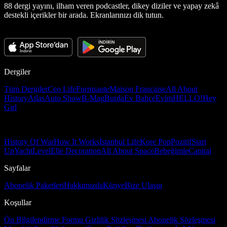
88 dergi yayını, ilham veren podcastler, dikey diziler ve yapay zekâ
destekli içerikler bir arada. Ekranlarınızı dik tutun.
Dergiler
Tüm Dergiler
Ceo Life
Formsante
Maison Française
All About
History
Atlas
Auto Show
B-Mag
Burda
Ev Bahçe
Evim
HELLO!
Hey
Girl
History Of War
How It Works
İstanbul Life
Kore Pop
Pozitif
Start
Up
Yacht
Level
Elle Decoration
All About Space
Bebeğimle
Capital
Sayfalar
Abonelik Paketleri
Hakkımızda
Künye
Bize Ulaşın
Koşullar
Ön Bilgilendirme Formu
Gizlilik Sözleşmesi
Abonelik Sözleşmesi