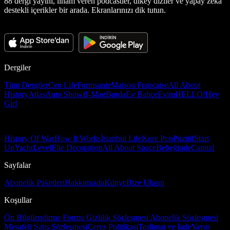
88 dergi yayını, ilham veren podcastler, dikey diziler ve yapay zekâ
destekli içerikler bir arada. Ekranlarınızı dik tutun.
Dergiler
Tüm Dergiler
Ceo Life
Formsante
Maison Française
All About
History
Atlas
Auto Show
B-Mag
Burda
Ev Bahçe
Evim
HELLO!
Hey
Girl
History Of War
How It Works
İstanbul Life
Kore Pop
Pozitif
Start
Up
Yacht
Level
Elle Decoration
All About Space
Bebeğimle
Capital
Sayfalar
Abonelik Paketleri
Hakkımızda
Künye
Bize Ulaşın
Koşullar
Ön Bilgilendirme Formu
Gizlilik Sözleşmesi
Abonelik Sözleşmesi
Mesafeli Satış Sözleşmesi
Çerez Politikası
Teslimat ve İade
Yayın