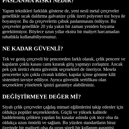
PASLANMA RİSKİ NEDİR?
Yapım teknikleri farklılık gösterse de, yeni nesil metal çerçeveler
genellikle sıcak daldırma galvanize çelik üzeri polyester toz boya ile
boyanıyor. Bu da çerçevelerin çabuk paslanmasını önlüyor. Bu
çerçeveler genellikle 20 yıla yakın bir zaman yeniden boyama
gerektirmiyor. Böylece uzun yıllar ekstra bir maliyet harcamadan
rahatlıkla kullanabiliyorsunuz.
NE KADAR GÜVENLİ?
Tek ve geniş çerçeveli bir pencereden farklı olarak, çelik pencere ve
kapıların çoklu kasası camı kırarak giriş yapmayı zorlaştırır. Ancak
pek çok üretici ekstra güvenlik seçenekleri de öneriyor. Mesela
pencereler için çoklu civatalı kilitler, kapılar içinse gömme kilit
sistemleri tavsiye ediliyor. Ayrıca güvenlik sertifikası olan
seçeneklere yönelerek işinizi garantiye alabilirsiniz.
DEĞİŞTİRMEYE DEĞER Mİ?
Siyah çelik çerçeveler çağdaş mimari eğilimlerini takip edenler için
oldukça popüler seçeneklerden. Güçlü ve yüksek kalitede
haddelenmiş çelikten yapılan bu kasalar aslında çok ince olsa da
oldukça uzun ömürlü ve sağlam. Bu yüzden standartların biraz
üzerinde bir maliyeti olsa da uzun süreli bir kullanım garantisi