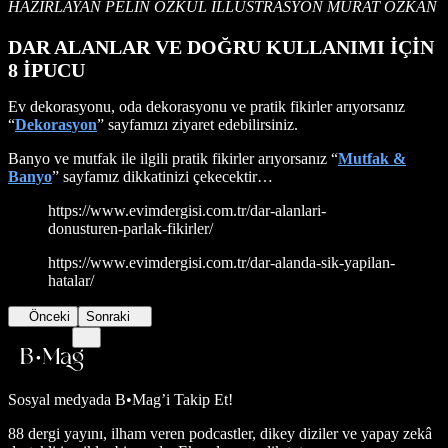
HAZIRLAYAN PELİN ÖZKUL İLLUSTRASYON MURAT ÖZKAN
DAR ALANLAR VE DOĞRU KULLANIMI İÇİN
8 İPUCU
Ev dekorasyonu, oda dekorasyonu ve pratik fikirler arıyorsanız
“
Dekorasyon
” sayfamızı ziyaret edebilirsiniz.
Banyo ve mutfak ile ilgili pratik fikirler arıyorsanız “
Mutfak &
Banyo
” sayfamız dikkatinizi çekecektir…
https://www.evimdergisi.com.tr/dar-alanlari-
donusturen-parlak-fikirler/
https://www.evimdergisi.com.tr/dar-alanda-sik-yapilan-
hatalar/
Önceki
Sonraki
Sosyal medyada
B•Mag’i Takip Et!
88 dergi yayını, ilham veren podcastler, dikey diziler ve yapay zekâ