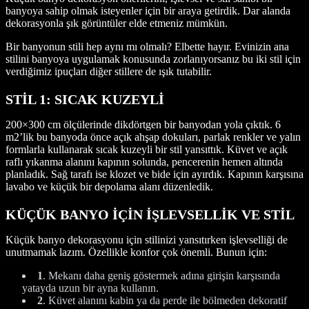
banyoya sahip olmak isteyenler için bir araya getirdik. Dar alanda
dekorasyonla şık görüntüler elde etmeniz mümkün.
Bir banyonun stili hep aynı mı olmalı? Elbette hayır. Evinizin ana
stilini banyoya uygulamak konusunda zorlanıyorsanız bu iki stil için
verdiğimiz ipuçları diğer stillere de ışık tutabilir.
STİL 1: SICAK KUZEYLİ
200×300 cm ölçülerinde dikdörtgen bir banyodan yola çıktık. 6
m2’lik bu banyoda önce açık ahşap dokuları, parlak renkler ve yalın
formlarla kullanarak sıcak kuzeyli bir stil yansıttık. Küvet ve açık
raflı yıkanma alanını kapının solunda, pencerenin hemen altında
planladık. Sağ tarafı ise klozet ve bide için ayırdık. Kapının karşısına
lavabo ve küçük bir depolama alanı düzenledik.
KÜÇÜK BANYO İÇİN İŞLEVSELLİK VE STİL
Küçük banyo dekorasyonu için stilinizi yansıtırken işlevselliği de
unutmamak lazım. Özellikle konfor çok önemli. Bunun için:
1
. Mekanı daha geniş göstermek adına girişin karşısında
yatayda uzun bir ayna kullanın.
2
. Küvet alanını kabin ya da perde ile bölmeden dekoratif