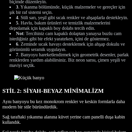
biçimde düzenleyin.
3
. Yıkanma bölümünde, küçük malzemeler ve gereçler için
şık bir raf sistemi seçin.
4
. Stili sarı, yeşil gibi sıcak renkler ve ahşaplarla destekleyin.
5
. Havlu, bakım ürünleri ve temizlik malzemelerini
depolamak için kapaklı boy dolabı tercih edin.
Not
: Tercihiniz cam kapaklı dolaptan yanaysa buzlu cam
istediğiniz gibi bir efekt yaratırken, içini de göstermez.
6
. Zeminde sıcak havayı desteklemek için ahşap dokulu ve
görünümlü seramik uygulayın.
7
. Banyoyu hareketlendirmek için geometrik desenler, parlak
renklerden yardım alabilirsiniz. Biz neon sarısı, çimen yeşili ve
maviyi seçtik.
STİL 2: SİYAH-BEYAZ MİNİMALİZM
Aynı banyoyu bu kez monokrom renkler ve keskin formlarla daha
modern bir stile büründürdük.
Sağ taraftaki yıkanma alanına küvet yerine cam panelli duşa kabin
kullandık.