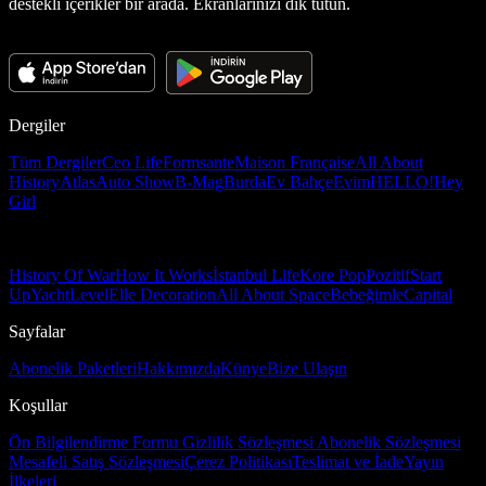
destekli içerikler bir arada. Ekranlarınızı dik tutun.
Dergiler
Tüm Dergiler
Ceo Life
Formsante
Maison Française
All About
History
Atlas
Auto Show
B-Mag
Burda
Ev Bahçe
Evim
HELLO!
Hey
Girl
History Of War
How It Works
İstanbul Life
Kore Pop
Pozitif
Start
Up
Yacht
Level
Elle Decoration
All About Space
Bebeğimle
Capital
Sayfalar
Abonelik Paketleri
Hakkımızda
Künye
Bize Ulaşın
Koşullar
Ön Bilgilendirme Formu
Gizlilik Sözleşmesi
Abonelik Sözleşmesi
Mesafeli Satış Sözleşmesi
Çerez Politikası
Teslimat ve İade
Yayın
İlkeleri