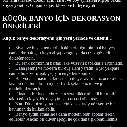
Sol tarafa lavabo dolabı, açık rafları ve boy aynasıyla kişisel bakım
köşesi yarattık. Girişin karşısı klozet ve bideye ayrıldı.
KÜÇÜK BANYO İÇİN DEKORASYON
ÖNERİLERİ
Küçük banyo dekorasyonu için yerli yerinde ve düzenli
…
Siyah ve beyaz renklerin hakim olduğu minimal banyoyu
canlandırmak için koyu ahşap venge ya da ceviz gövdeli
dolaplar seçin.
Bu renk kombinini parlak lake yüzeyli kapaklarla aydınlatın.
Daha şehirli ve modern bir duş alanı yaratın. Eğer yekpare
camla bölerseniz ışık geçişini engellemezsiniz.
Banyoda çamaşır makinesi için de yer ayırmanız gerekiyorsa
lavabo dolabını, bunu içine alacak şekilde uzun ve geniş
modellerden seçin.
Dinamik bir hava için zemin seramiklerini belli bir motifi
takip edecek şekilde döşeyin ve paspas kullanmayın.
Not
: Dinamizm yaratması için klasik radyatör yerine bir
havlupan da kullanılabilir.
Banyo aydınlatmasında daha modern olan spotlar tercih
edilebilir. Ancak bir duvar apliği ile çok daha şık olabilirsiniz.