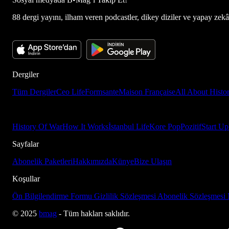
88 dergi yayını, ilham veren podcastler, dikey diziler ve yapay zekâ d
Dergiler
Tüm Dergiler
Ceo Life
Formsante
Maison Française
All About Histo
History Of War
How It Works
İstanbul Life
Kore Pop
Pozitif
Start Up
Sayfalar
Abonelik Paketleri
Hakkımızda
Künye
Bize Ulaşın
Koşullar
Ön Bilgilendirme Formu
Gizlilik Sözleşmesi
Abonelik Sözleşmesi
© 2025
bmag
- Tüm hakları saklıdır.