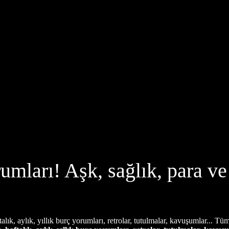
umları! Aşk, sağlık, para v
k, aylık, yıllık burç yorumları, retrolar, tutulmalar, kavuşumlar... Tüm