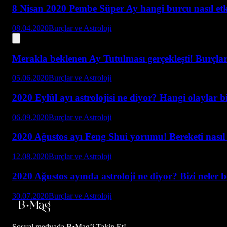
8 Nisan 2020 Pembe Süper Ay hangi burcu nasıl etk
08.04.2020
Burçlar ve Astroloji
Merakla beklenen Ay Tutulması gerçekleşti! Burçlar 
05.06.2020
Burçlar ve Astroloji
2020 Eylül ayı astrolojisi ne diyor? Hangi olaylar b
06.09.2020
Burçlar ve Astroloji
2020 Ağustos ayı Feng Shui yorumu! Bereketi nasıl a
12.08.2020
Burçlar ve Astroloji
2020 Ağustos ayında astroloji ne diyor? Bizi neler 
30.07.2020
Burçlar ve Astroloji
Sosyal medyada
B•Mag’i Takip Et!