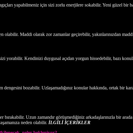
gıçları yapabilmeniz için sizi zorlu enerjilere sokabilir. Yeni güzel bir
en olabilir. Maddi olarak zor zamanlar geçirebilir, yakınlarınızdan madd
izi yorabilir. Kendinizi duygusal açıdan yorgun hissedebilir, bazı konul
tişim dengesini bozabilir. Uzlaşamadığınız konular hakkında, ortak bir kar
ler bırakabilir. Uzun zamandır görüşmediğiniz arkadaşlarınızla bir ara
aşamanıza neden olabilir.
İLGİLİ İÇERİKLER
kilenecek, neler bekleniyor?