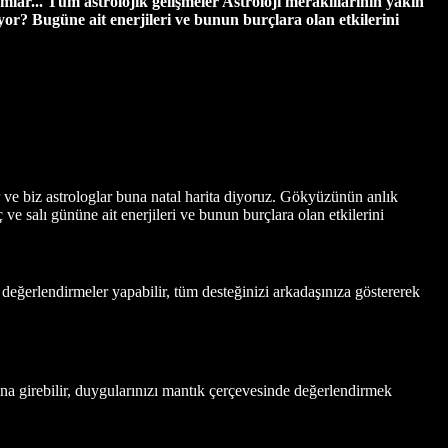
mlar... Tüm astrolojik gelişmeler Astroloji meraklılarının yakın
üyor? Bugüne
ait enerjileri ve bunun burçlara olan etkilerini
 ve biz astrologlar buna natal harita diyoruz. Gökyüzünün anlık
e salı gününe ait enerjileri ve bunun burçlara olan etkilerini
k değerlendirmeler yapabilir, tüm desteğinizi arkadaşınıza göstererek
ına girebilir, duygularınızı mantık çerçevesinde değerlendirmek