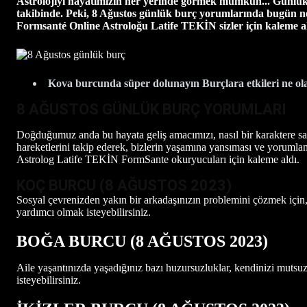
Astrolojiyi hayatımızın her yerinde görmek mümkün... Günlük, ha
takibinde. Peki, 8 Ağustos günlük burç yorumlarında bugün n
Formsanté Online Astroloğu Latife TEKİN sizler için kaleme al
Kova burcunda süper dolunayın Burçlara etkileri ne ol
8 AĞUSTOS GÜNLÜK BURÇ YORUMLARI
Doğduğumuz anda bu hayata geliş amacımızı, nasıl bir karaktere sah
hareketlerini takip ederek, bizlerin yaşamına yansıması ve yorumlanm
Astrolog Latife TEKİN FormSante okuryucuları için kaleme aldı.
KOÇ BURCU (8 AĞUSTOS
2023)
Sosyal çevrenizden yakın bir arkadaşınızın problemini çözmek için, b
yardımcı olmak isteyebilirsiniz.
BOĞA BURCU (8 AĞUSTOS
2023)
Aile yaşantınızda yaşadığınız bazı huzursuzluklar, kendinizi mutsuz
isteyebilirsiniz.