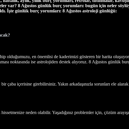
ftalık, aylık, yıllık burç yorumları, retrolar, tutulmalar, kavuşu
eler var? 8 Ağustos günlük burç yorumları: bugün için neler söyl
dı. İşte günlük burç yorumları: 8 Ağustos astroloji günlüğü:
acak?
ip olduğumuzu, en önemlisi de kaderimizi gösteren bir harita oluşuyor
ası noktasında ise astrolojiden destek alıyoruz. 8 Ağustos günlük burç v
ir çaba içerisine girebilirsiniz. Yakın arkadaşınızla sorunları ele alara
 hissetmenize neden olabilir. Yaşadığınız problemler için, çözüm arayış