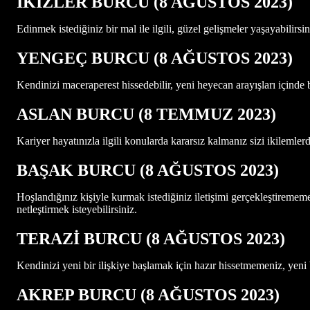
İKİZLER BURCU (8 AĞUSTOS
2023)
Edinmek istediğiniz bir mal ile ilgili, güzel gelişmeler yaşayabilirs
YENGEÇ BURCU (8 AĞUSTOS
2023)
Kendinizi maceraperest hissedebilir, yeni heyecan arayışları içinde b
ASLAN B
URCU (8 TEMMUZ 2023)
Kariyer hayatınızla ilgili konularda kararsız kalmanız sizi ikilemle
BAŞAK BURCU (8 AĞUSTOS 2023)
Hoşlandığınız kişiyle kurmak istediğiniz iletişimi gerçekleştirememeni
netleştirmek isteyebilirsiniz.
TERAZİ BURCU (8 AĞUSTOS 2023)
Kendinizi yeni bir ilişkiye başlamak için hazır hissetmemeniz, yeni b
AKREP BURCU (8 AĞUSTOS 2023)