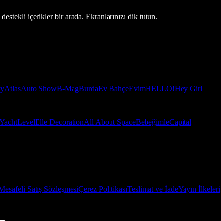
estekli içerikler bir arada. Ekranlarınızı dik tutun.
ry
Atlas
Auto Show
B-Mag
Burda
Ev Bahçe
Evim
HELLO!
Hey Girl
Yacht
Level
Elle Decoration
All About Space
Bebeğimle
Capital
Mesafeli Satış Sözleşmesi
Çerez Politikası
Teslimat ve İade
Yayın İlkeleri