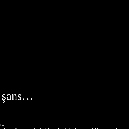
e şans…
...