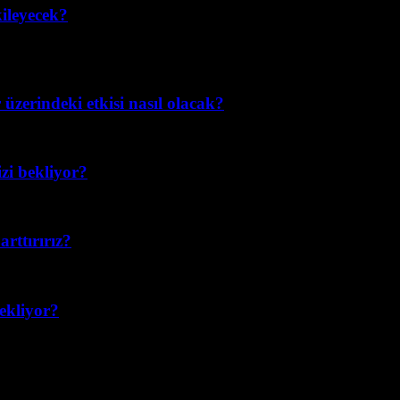
ileyecek?
üzerindeki etkisi nasıl olacak?
izi bekliyor?
rttırırız?
bekliyor?