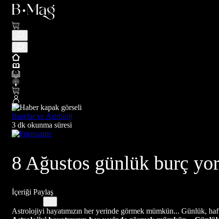
Burçlar ve Astroloji
3 dk okunma süresi
8 Ağustos günlük burç yor
İçeriği Paylaş
Astrolojiyi hayatımızın her yerinde görmek mümkün... Günlük, haftalı