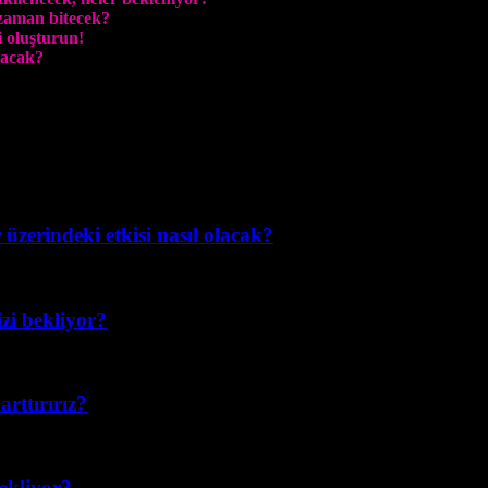
 zaman bitecek?
i oluşturun!
laca
k
?
üzerindeki etkisi nasıl olacak?
izi bekliyor?
rttırırız?
bekliyor?