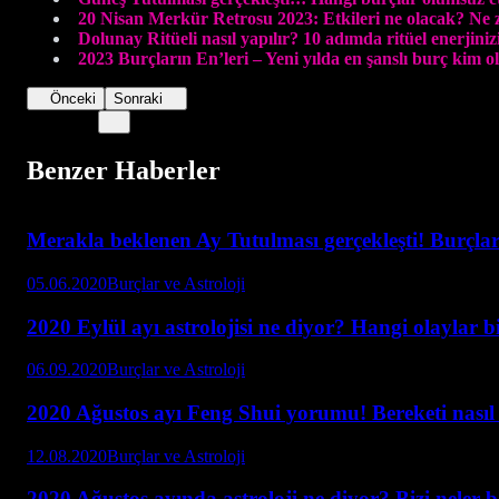
20 Nisan Merkür Retrosu 2023: Etkileri ne olacak? Ne
Dolunay Ritüeli nasıl yapılır? 10 adımda ritüel enerjiniz
2023 Burçların En’leri – Yeni yılda en şanslı burç kim o
Önceki
Sonraki
Benzer Haberler
Merakla beklenen Ay Tutulması gerçekleşti! Burçlar 
05.06.2020
Burçlar ve Astroloji
2020 Eylül ayı astrolojisi ne diyor? Hangi olaylar b
06.09.2020
Burçlar ve Astroloji
2020 Ağustos ayı Feng Shui yorumu! Bereketi nasıl a
12.08.2020
Burçlar ve Astroloji
2020 Ağustos ayında astroloji ne diyor? Bizi neler 