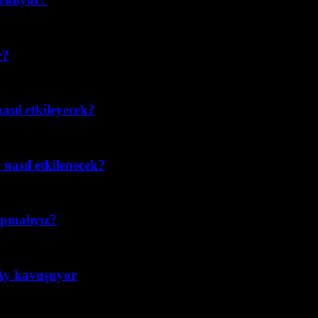
r?
asıl etkileyecek?
nasıl etkilenecek?
apmalıyız?
 Ay kavuşuyor