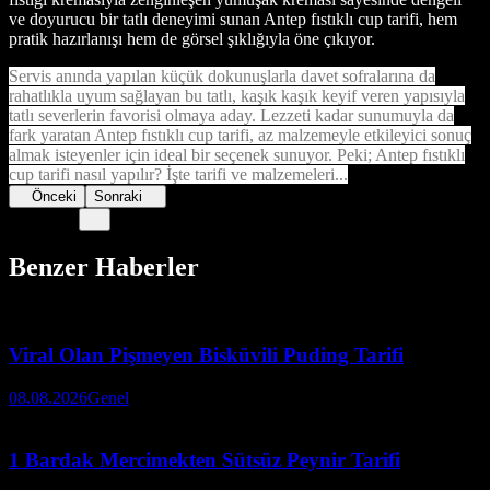
ve doyurucu bir tatlı deneyimi sunan Antep fıstıklı cup tarifi, hem
pratik hazırlanışı hem de görsel şıklığıyla öne çıkıyor.
Servis anında yapılan küçük dokunuşlarla davet sofralarına da
rahatlıkla uyum sağlayan bu tatlı, kaşık kaşık keyif veren yapısıyla
tatlı severlerin favorisi olmaya aday. Lezzeti kadar sunumuyla da
fark yaratan Antep fıstıklı cup tarifi, az malzemeyle etkileyici sonuç
almak isteyenler için ideal bir seçenek sunuyor. Peki; Antep fıstıklı
cup tarifi nasıl yapılır? İşte tarifi ve malzemeleri...
Önceki
Sonraki
Benzer Haberler
Viral Olan Pişmeyen Bisküvili Puding Tarifi
08.08.2026
Genel
1 Bardak Mercimekten Sütsüz Peynir Tarifi