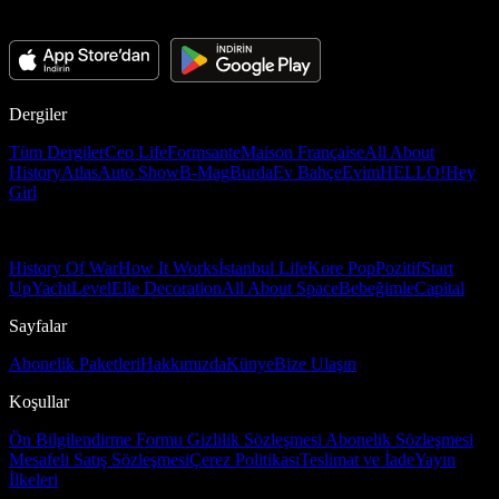
Dergiler
Tüm Dergiler
Ceo Life
Formsante
Maison Française
All About
History
Atlas
Auto Show
B-Mag
Burda
Ev Bahçe
Evim
HELLO!
Hey
Girl
History Of War
How It Works
İstanbul Life
Kore Pop
Pozitif
Start
Up
Yacht
Level
Elle Decoration
All About Space
Bebeğimle
Capital
Sayfalar
Abonelik Paketleri
Hakkımızda
Künye
Bize Ulaşın
Koşullar
Ön Bilgilendirme Formu
Gizlilik Sözleşmesi
Abonelik Sözleşmesi
Mesafeli Satış Sözleşmesi
Çerez Politikası
Teslimat ve İade
Yayın
İlkeleri