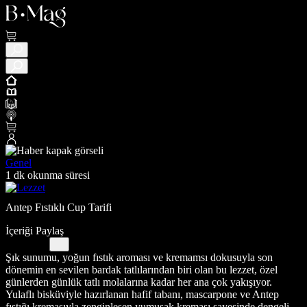
Genel
1 dk okunma süresi
Antep Fıstıklı Cup Tarifi
İçeriği Paylaş
Şık sunumu, yoğun fıstık aroması ve kremamsı dokusuyla son
dönemin en sevilen bardak tatlılarından biri olan bu lezzet, özel
günlerden günlük tatlı molalarına kadar her ana çok yakışıyor.
Yulaflı bisküviyle hazırlanan hafif tabanı, mascarpone ve Antep
fıstığı kremasıyla zenginleşen yumuşak kreması sayesinde dengeli