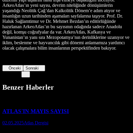
ArkeoAtlas’ın yeni sayısı, devrim niteliğinde dönüşümlerin
yaşandığı Neolitik Çağ’dan Kalkolitik Dönem’e adım atıyor ve
insanlığın uzun tarihinden aşamaları sayfalarına taşıyor.
Prof. Dr.
Haluk Sağlamtimur ve Dr. Mehmet Bezdan’ın editörlüğünde
hazırlanan ArkeoAtlas’ın bu sayısının odağında sadece Anadolu
değil, komşu coğrafyalar da var. ArkeoAtlas, Kafkasya ve
Yunanistan’ın yanı sıra Mezopotamya’nın derinliklerine uzanıyor ve
iklim, beslenme ve hayvancılık gibi dönemi anlamamıza yardımcı
olacak çalışmalara bilim insanlarının perspektifinden bakıyor.
Önceki
Sonraki
Benzer Haberler
ATLAS'IN MAYIS SAYISI
02.05.2025
Atlas Dergisi