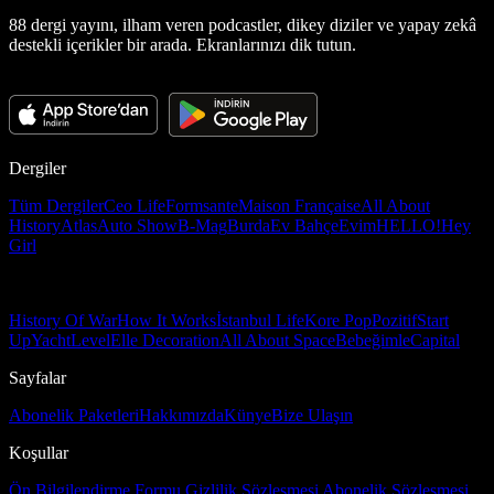
88 dergi yayını, ilham veren podcastler, dikey diziler ve yapay zekâ
destekli içerikler bir arada. Ekranlarınızı dik tutun.
Dergiler
Tüm Dergiler
Ceo Life
Formsante
Maison Française
All About
History
Atlas
Auto Show
B-Mag
Burda
Ev Bahçe
Evim
HELLO!
Hey
Girl
History Of War
How It Works
İstanbul Life
Kore Pop
Pozitif
Start
Up
Yacht
Level
Elle Decoration
All About Space
Bebeğimle
Capital
Sayfalar
Abonelik Paketleri
Hakkımızda
Künye
Bize Ulaşın
Koşullar
Ön Bilgilendirme Formu
Gizlilik Sözleşmesi
Abonelik Sözleşmesi