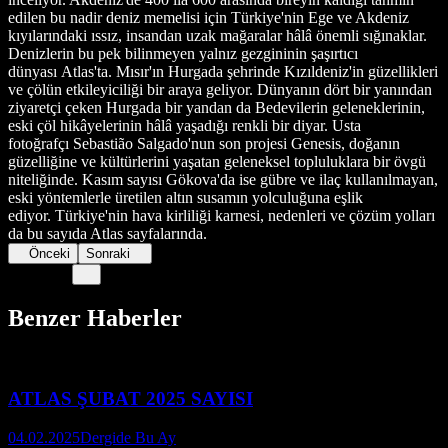
edilen bu nadir deniz memelisi için Türkiye'nin Ege ve Akdeniz
kıyılarındaki ıssız, insandan uzak mağaralar hâlâ önemli sığınaklar.
Denizlerin bu pek bilinmeyen yalnız gezgininin şaşırtıcı
dünyası Atlas'ta. Mısır'ın Hurgada şehrinde Kızıldeniz'in güzellikleri
ve çölün etkileyiciliği bir araya geliyor. Dünyanın dört bir yanından
ziyaretçi çeken Hurgada bir yandan da Bedevilerin geleneklerinin,
eski çöl hikâyelerinin hâlâ yaşadığı renkli bir diyar. Usta
fotoğrafçı Sebastião Salgado'nun son projesi Genesis, doğanın
güzelliğine ve kültürlerini yaşatan geleneksel topluluklara bir övgü
niteliğinde. Kasım sayısı Gökova'da ise gübre ve ilaç kullanılmayan,
eski yöntemlerle üretilen altın susamın yolculuğuna eşlik
ediyor. Türkiye'nin hava kirliliği karnesi, nedenleri ve çözüm yolları
da bu sayıda Atlas sayfalarında.
Önceki
Sonraki
Benzer Haberler
ATLAS ŞUBAT 2025 SAYISI
04.02.2025
Dergide Bu Ay