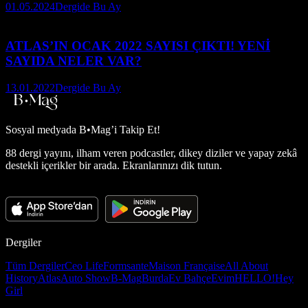
01.05.2024
Dergide Bu Ay
ATLAS’IN OCAK 2022 SAYISI ÇIKTI! YENİ
SAYIDA NELER VAR?
13.01.2022
Dergide Bu Ay
Sosyal medyada
B•Mag’i Takip Et!
88 dergi yayını, ilham veren podcastler, dikey diziler ve yapay zekâ
destekli içerikler bir arada. Ekranlarınızı dik tutun.
Dergiler
Tüm Dergiler
Ceo Life
Formsante
Maison Française
All About
History
Atlas
Auto Show
B-Mag
Burda
Ev Bahçe
Evim
HELLO!
Hey
Girl