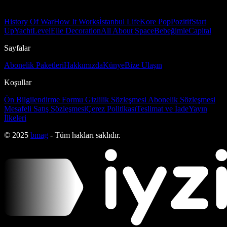
History Of War
How It Works
İstanbul Life
Kore Pop
Pozitif
Start
Up
Yacht
Level
Elle Decoration
All About Space
Bebeğimle
Capital
Sayfalar
Abonelik Paketleri
Hakkımızda
Künye
Bize Ulaşın
Koşullar
Ön Bilgilendirme Formu
Gizlilik Sözleşmesi
Abonelik Sözleşmesi
Mesafeli Satış Sözleşmesi
Çerez Politikası
Teslimat ve İade
Yayın
İlkeleri
© 2025
bmag
- Tüm hakları saklıdır.