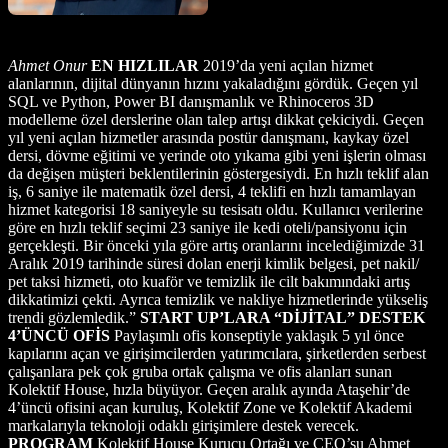
Ahmet Onur
EN HIZLILAR
2019’da yeni açılan hizmet
alanlarının, dijital dünyanın hızını yakaladığını gördük. Geçen yıl
SQL ve Python, Power BI danışmanlık ve Rhinoceros 3D
modelleme özel derslerine olan talep artışı dikkat çekiciydi. Geçen
yıl yeni açılan hizmetler arasında postür danışmanı, kaykay özel
dersi, dövme eğitimi ve yerinde oto yıkama gibi yeni işlerin olması
da değişen müşteri beklentilerinin göstergesiydi. En hızlı teklif alan
iş, 6 saniye ile matematik özel dersi, 4 teklifi en hızlı tamamlayan
hizmet kategorisi 18 saniyeyle su tesisatı oldu. Kullanıcı verilerine
göre en hızlı teklif seçimi 23 saniye ile kedi oteli/pansiyonu için
gerçekleşti. Bir önceki yıla göre artış oranlarını incelediğimizde 31
Aralık 2019 tarihinde süresi dolan enerji kimlik belgesi, pet nakil/
pet taksi hizmeti, oto kuaför ve temizlik ile cilt bakımındaki artış
dikkatimizi çekti. Ayrıca temizlik ve nakliye hizmetlerinde yükseliş
trendi gözlemledik.”
START UP’LARA “DİJİTAL” DESTEK
4’ÜNCÜ OFİS
Paylaşımlı ofis konseptiyle yaklaşık 5 yıl önce
kapılarını açan ve girişimcilerden yatırımcılara, şirketlerden serbest
çalışanlara pek çok gruba ortak çalışma ve ofis alanları sunan
Kolektif House, hızla büyüyor. Geçen aralık ayında Ataşehir’de
4’üncü ofisini açan kuruluş, Kolektif Zone ve Kolektif Akademi
markalarıyla teknoloji odaklı girişimlere destek verecek.
PROGRAM
Kolektif House Kurucu Ortağı ve CEO’su Ahmet