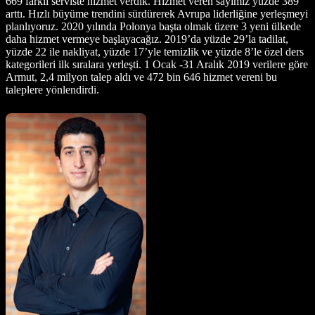
669 farklı serviste hizmet verdik. Hizmet veren sayımız yüzde 389
arttı. Hızlı büyüme trendini sürdürerek Avrupa liderliğine yerleşmeyi
planlıyoruz. 2020 yılında Polonya başta olmak üzere 3 yeni ülkede
daha hizmet vermeye başlayacağız. 2019’da yüzde 29’la tadilat,
yüzde 22 ile nakliyat, yüzde 17’yle temizlik ve yüzde 8’le özel ders
kategorileri ilk sıralara yerleşti. 1 Ocak -31 Aralık 2019 verilere göre
Armut, 2,4 milyon talep aldı ve 472 bin 646 hizmet vereni bu
taleplere yönlendirdi.