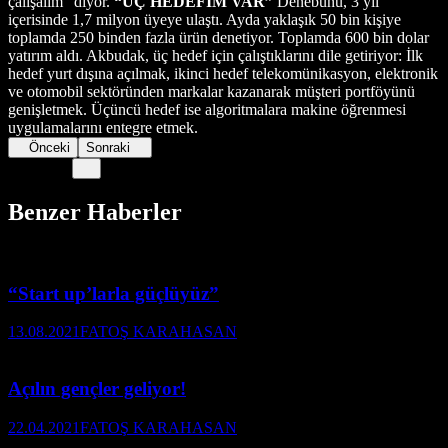
çalışalım” diyor.
“ÜÇ HEDEFİM VAR”
Denebunu, 3 yıl
içerisinde 1,7 milyon üyeye ulaştı. Ayda yaklaşık 50 bin kişiye
toplamda 250 binden fazla ürün denetiyor. Toplamda 600 bin dolar
yatırım aldı. Akbudak, üç hedef için çalıştıklarını dile getiriyor: İlk
hedef yurt dışına açılmak, ikinci hedef telekomünikasyon, elektronik
ve otomobil sektöründen markalar kazanarak müşteri portföyünü
genişletmek. Üçüncü hedef ise algoritmalara makine öğrenmesi
uygulamalarını entegre etmek.
Önceki
Sonraki
Benzer Haberler
“Start up’larla güçlüyüz”
13.08.2021
FATOŞ KARAHASAN
Açılın gençler geliyor!
22.04.2021
FATOŞ KARAHASAN