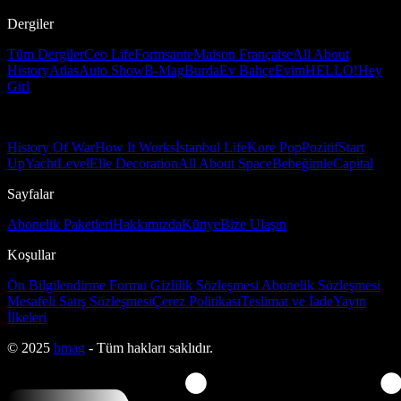
Dergiler
Tüm Dergiler
Ceo Life
Formsante
Maison Française
All About
History
Atlas
Auto Show
B-Mag
Burda
Ev Bahçe
Evim
HELLO!
Hey
Girl
History Of War
How It Works
İstanbul Life
Kore Pop
Pozitif
Start
Up
Yacht
Level
Elle Decoration
All About Space
Bebeğimle
Capital
Sayfalar
Abonelik Paketleri
Hakkımızda
Künye
Bize Ulaşın
Koşullar
Ön Bilgilendirme Formu
Gizlilik Sözleşmesi
Abonelik Sözleşmesi
Mesafeli Satış Sözleşmesi
Çerez Politikası
Teslimat ve İade
Yayın
İlkeleri
© 2025
bmag
- Tüm hakları saklıdır.