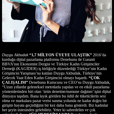
Duygu Akbudak
“1,7 MİLYON ÜYEYE ULAŞTIK”
2016’da
kurduğu dijital pazarlama platformu Denebunu ile Garanti
BBVA’nın Ekonomist Dergisi ve Türkiye Kadın Girişimciler
Derneği (KAGİDER) iş birliğiyle düzenlediği Türkiye’nin Kadın
Girişimcisi Yarışması’na katılan Duygu Akbudak, Türkiye’nin
Gelecek Vaat Eden Kadın Girişimcisi olmayı başardı.
“ÇOK
ÇALIŞALIM”
Denebunu Kurucusu ve CEO’su Duygu Akbudak,
“Uzun yıllardır geleneksel metotlarla yapılan ve en etkili pazarlama
yöntemlerinden biri olan ‘ürün denetme/numune dağıtım’ işini dijital
dünyaya taşıdım. Bana layık görülen bu ödül de tüketicilerin sesi
olma ve markalara pazar verisi sunma yolunda ne kadar doğru bir
girişim hayata geçirdiğimi bir kez daha bana gösterdi. Biz kadınlar
her şeyin üstesinden gelebiliriz. Yeter ki sabredelim ve çok