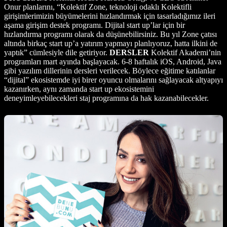
Onur planlarını, “Kolektif Zone, teknoloji odaklı Kolektifli
girişimlerimizin büyümelerini hızlandırmak için tasarladığımız ileri
aşama girişim destek programı. Dijital start up’lar için bir
hızlandırma programı olarak da düşünebilirsiniz. Bu yıl Zone çatısı
altında birkaç start up’a yatırım yapmayı planlıyoruz, hatta ilkini de
yaptık” cümlesiyle dile getiriyor.
DERSLER
Kolektif Akademi’nin
programları mart ayında başlayacak. 6-8 haftalık iOS, Android, Java
gibi yazılım dillerinin dersleri verilecek. Böylece eğitime katılanlar
“dijital” ekosistemde iyi birer oyuncu olmalarını sağlayacak altyapıyı
kazanırken, aynı zamanda start up ekosistemini
deneyimleyebilecekleri staj programına da hak kazanabilecekler.