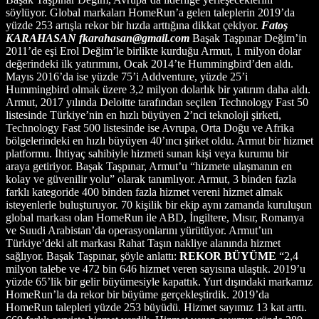
söylüyor. Global markaları HomeRun’a gelen taleplerin 2019’da
yüzde 253 artışla rekor bir hızda arttığına dikkat çekiyor.
Fatoş
KARAHASAN fkarahasan@gmail.com
Başak Taşpınar Değim’in
2011’de eşi Erol Değim’le birlikte kurduğu Armut, 1 milyon dolar
değerindeki ilk yatırımını, Ocak 2014’te Hummingbird’den aldı.
Mayıs 2016’da ise yüzde 75’i Addventure, yüzde 25’i
Hummingbird olmak üzere 3,2 milyon dolarlık bir yatırım daha aldı.
Armut, 2017 yılında Deloitte tarafından seçilen Technology Fast 50
listesinde Türkiye’nin en hızlı büyüyen 2’nci teknoloji şirketi,
Technology Fast 500 listesinde ise Avrupa, Orta Doğu ve Afrika
bölgelerindeki en hızlı büyüyen 40’ıncı şirket oldu. Armut bir hizmet
platformu. İhtiyaç sahibiyle hizmeti sunan kişi veya kurumu bir
araya getiriyor. Başak Taşpınar, Armut’u “hizmete ulaşmanın en
kolay ve güvenilir yolu” olarak tanımlıyor. Armut, 3 binden fazla
farklı kategoride 400 binden fazla hizmet vereni hizmet almak
isteyenlerle buluşturuyor. 70 kişilik bir ekip aynı zamanda kuruluşun
global markası olan HomeRun ile ABD, İngiltere, Mısır, Romanya
ve Suudi Arabistan’da operasyonlarını yürütüyor. Armut’un
Türkiye’deki alt markası Rahat Taşın nakliye alanında hizmet
sağlıyor. Başak Taşpınar, şöyle anlattı:
REKOR BÜYÜME
“2,4
milyon talebe ve 472 bin 646 hizmet veren sayısına ulaştık. 2019’u
yüzde 65’lik bir gelir büyümesiyle kapattık. Yurt dışındaki markamız
HomeRun’la da rekor bir büyüme gerçekleştirdik. 2019’da
HomeRun talepleri yüzde 253 büyüdü. Hizmet sayımız 13 kat arttı.