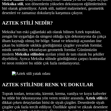
Meksika stili
, son dönemlerin yükselen dekorasyon eğilimlerinden
biri olarak gösteriliyor. Aztek stili, natürel malzemeleri, geometrik
desenleri ve zamansız dokularıyla karşımıza çıkıyor.
AZTEK STİLİ NEDİR?
Meksika’nın eski çağlardaki adı olarak bilinen Aztek toprakları,
zengin bir uygarlığın da simgesi olduğu için dekorasyona da çokça
ilham kaynağı olmuş bir bölge. Sanat ve teknoloji açısından öne
çıkan bu kültürde sıklıkla gördüğümüz çizgiler yuvarlak formlar,
mistik semboller, tekrarlayan geometrik formlar. Günümüzün
modern
Meksika stilinden
ayrılan yönü de tam olarak bu şekiller
diyebiliriz. Ayrıca Meksika stilinde gördüğümüz çarpıcı kontrastlar
ve neon renklere bu stilde çok fazla rastlamıyoruz.
AZTEK STİLİNDE RENK VE DOKULAR
Toprak tonları, terracotta, kiremit, krema, vanilya ve koyu kahveler
bu stilde bir dekorasyona yön veren renkler arasında.
Aztek stili
nde
dikkat çeken detaylardan birisi de siyah çizgiler. Desenlerde siyah
çizgiler çok fazla tercih ediliyor. Özellikle spiral ve zikzak desenlere