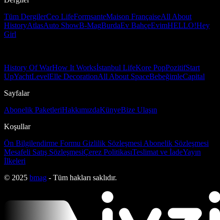
Tüm Dergiler
Ceo Life
Formsante
Maison Française
All About
History
Atlas
Auto Show
B-Mag
Burda
Ev Bahçe
Evim
HELLO!
Hey
Girl
History Of War
How It Works
İstanbul Life
Kore Pop
Pozitif
Start
Up
Yacht
Level
Elle Decoration
All About Space
Bebeğimle
Capital
Sayfalar
Abonelik Paketleri
Hakkımızda
Künye
Bize Ulaşın
Koşullar
Ön Bilgilendirme Formu
Gizlilik Sözleşmesi
Abonelik Sözleşmesi
Mesafeli Satış Sözleşmesi
Çerez Politikası
Teslimat ve İade
Yayın
İlkeleri
© 2025
bmag
- Tüm hakları saklıdır.