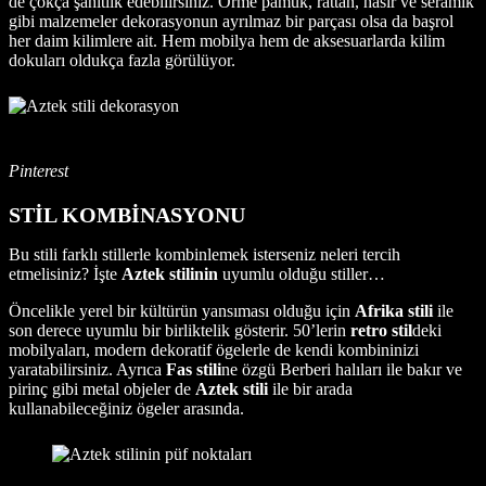
de çokça şahitlik edebilirsiniz. Örme pamuk, rattan, hasır ve seramik
gibi malzemeler dekorasyonun ayrılmaz bir parçası olsa da başrol
her daim kilimlere ait. Hem mobilya hem de aksesuarlarda kilim
dokuları oldukça fazla görülüyor.
Pinterest
STİL KOMBİNASYONU
Bu stili farklı stillerle kombinlemek isterseniz neleri tercih
etmelisiniz? İşte
Aztek stilinin
uyumlu olduğu stiller…
Öncelikle yerel bir kültürün yansıması olduğu için
Afrika stili
ile
son derece uyumlu bir birliktelik gösterir. 50’lerin
retro stil
deki
mobilyaları, modern dekoratif ögelerle de kendi kombininizi
yaratabilirsiniz. Ayrıca
Fas stili
ne özgü Berberi halıları ile bakır ve
pirinç gibi metal objeler de
Aztek stili
ile bir arada
kullanabileceğiniz ögeler arasında.