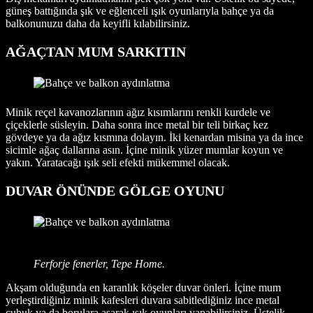
güneş battığında şık ve eğlenceli ışık oyunlarıyla bahçe ya da
balkonunuzu daha da keyifli kılabilirsiniz.
AĞAÇTAN MUM SARKITIN
Minik reçel kavanozlarının ağız kısımlarını renkli kurdele ve
çiçeklerle süsleyin. Daha sonra ince metal bir teli birkaç kez
gövdeye ya da ağız kısmına dolayın. İki kenardan misina ya da ince
sicimle ağaç dallarına asın. İçine minik yüzer mumlar koyun ve
yakın. Yaratacağı ışık seli efekti mükemmel olacak.
DUVAR ÖNÜNDE GÖLGE OYUNU
Ferforje fenerler, Tepe Home.
Akşam olduğunda en karanlık köşeler duvar önleri. İçine mum
yerleştirdiğiniz minik kafesleri duvara sabitlediğiniz ince metal
çubuk ya da borulara asarak ışık oyunları yapabilirsiniz. Üstelik