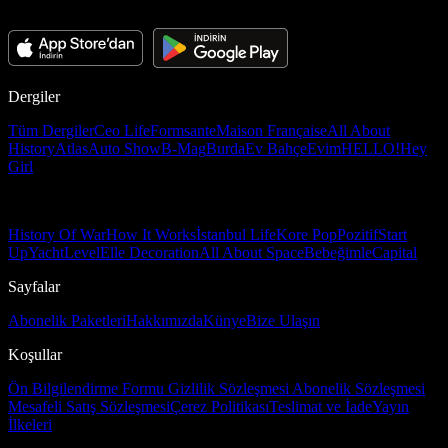
Dergiler
Tüm Dergiler
Ceo Life
Formsante
Maison Française
All About
History
Atlas
Auto Show
B-Mag
Burda
Ev Bahçe
Evim
HELLO!
Hey
Girl
History Of War
How It Works
İstanbul Life
Kore Pop
Pozitif
Start
Up
Yacht
Level
Elle Decoration
All About Space
Bebeğimle
Capital
Sayfalar
Abonelik Paketleri
Hakkımızda
Künye
Bize Ulaşın
Koşullar
Ön Bilgilendirme Formu
Gizlilik Sözleşmesi
Abonelik Sözleşmesi
Mesafeli Satış Sözleşmesi
Çerez Politikası
Teslimat ve İade
Yayın
İlkeleri