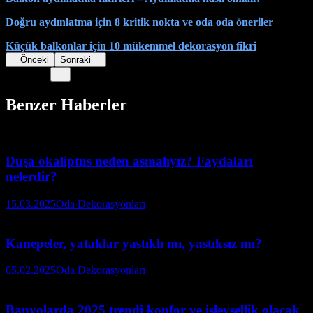
Doğru aydınlatma için 8 kritik nokta ve oda oda öneriler
Küçük balkonlar için 10 mükemmel dekorasyon fikri
Önceki
Sonraki
Benzer Haberler
Duşa okaliptus neden asmalıyız? Faydaları
nelerdir?
15.03.2025
Oda Dekorasyonları
Kanepeler, yataklar yastıklı mı, yastıksız mı?
05.02.2025
Oda Dekorasyonları
Banyolarda 2025 trendi konfor ve işlevsellik olacak