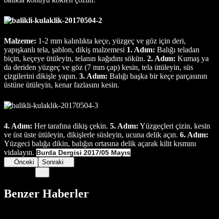
Malzeme:
1-2 mm kalınlıkta keçe, yüzgeç ve göz için deri,
yapışkanlı tela, şablon, dikiş malzemesi
1. Adım:
Balığı teladan
biçin, keçeye ütüleyin, telanın kağıdını sökün.
2. Adım:
Kumaş ya
da deriden yüzgeç ve göz (7 mm çap) kesin, tela ütüleyin, süs
çizgilerini dikişle yapın.
3. Adım:
Balığı başka bir keçe parçasının
üstüne ütüleyin, kenar fazlasını kesin.
4. Adım:
Her tarafına dikiş çekin.
5. Adım:
Yüzgeçleri çizin, kesin
ve üst üste ütüleyin, dikişlerle süsleyin, ucuna delik açın.
6. Adım:
Yüzgeci balığa dikin, balığın ortasına delik açarak kilit kısmını
vidalayın.
Burda Dergisi 2017/05 Mayıs
Önceki
Sonraki
Benzer Haberler