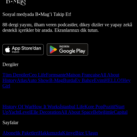
Sosyal medyada
B•Mag’i Takip Et!
88 dergi yayını, ilham veren podcastler, dikey diziler ve yapay zekâ
destekli içerikler bir arada. Ekranlarınızı dik tutun.
Dergiler
Tüm Dergiler
Ceo Life
Formsante
Maison Française
All About
History
Atlas
Auto Show
B-Mag
Burda
Ev Bahçe
Evim
HELLO!
Hey
Girl
History Of War
How It Works
İstanbul Life
Kore Pop
Pozitif
Start
Up
Yacht
Level
Elle Decoration
All About Space
Bebeğimle
Capital
Sayfalar
Abonelik Paketleri
Hakkımızda
Künye
Bize Ulaşın