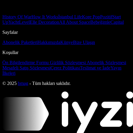
History Of War
How It Works
İstanbul Life
Kore Pop
Pozitif
Start
Up
Yacht
Level
Elle Decoration
All About Space
Bebeğimle
Capital
Sayfalar
Abonelik Paketleri
Hakkımızda
Künye
Bize Ulaşın
Koşullar
Ön Bilgilendirme Formu
Gizlilik Sözleşmesi
Abonelik Sözleşmesi
Mesafeli Satış Sözleşmesi
Çerez Politikası
Teslimat ve İade
Yayın
İlkeleri
© 2025
bmag
- Tüm hakları saklıdır.