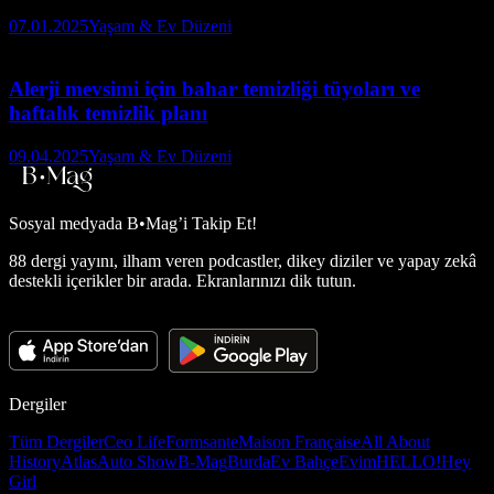
07.01.2025
Yaşam & Ev Düzeni
Alerji mevsimi için bahar temizliği tüyoları ve
haftalık temizlik planı
09.04.2025
Yaşam & Ev Düzeni
Sosyal medyada
B•Mag’i Takip Et!
88 dergi yayını, ilham veren podcastler, dikey diziler ve yapay zekâ
destekli içerikler bir arada. Ekranlarınızı dik tutun.
Dergiler
Tüm Dergiler
Ceo Life
Formsante
Maison Française
All About
History
Atlas
Auto Show
B-Mag
Burda
Ev Bahçe
Evim
HELLO!
Hey
Girl