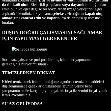
olduğunu kontrol edin.
Duş ve lavaboya yakın olması konusunda
da dikkatli olun.
Elektrikli parçaların
suya dayanıklı
olduğundan
emin olun ve eğer değilse bu noktalardan uzağa yerleştirin. Eğer
aspiratörü kendiniz takıyorsanız
şebeke elektriğinin kapalı olup
olmadığını kontrol edin ve kapatın.
Ya da en iyisi işi ustasına
bırakın.
DUŞUN DOĞRU ÇALIŞMASINI SAĞLAMAK
İÇİN YAPILMASI GEREKENLER
Sorunsuz çalışan ve pırıl pırıl bir duş için neler yapmanız
gerektiğiniz biliyor musunuz?
TEMİZLERKEN DİKKAT
Kirleri temizlemek için kullandığınız aşındırıcı temizlik maddeleri
duş zemininizde çatlaklar oluşturabilir. Bunun yerine bebe
şampuanını su ile karıştırıp yumuşak bir fırça ile zemini fırçalayarak
temizleyebilirsiniz.
SU AZ GELİYORSA