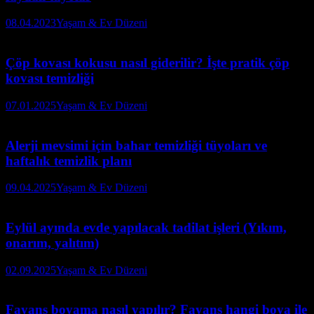
08.04.2023
Yaşam & Ev Düzeni
Çöp kovası kokusu nasıl giderilir? İşte pratik çöp
kovası temizliği
07.01.2025
Yaşam & Ev Düzeni
Alerji mevsimi için bahar temizliği tüyoları ve
haftalık temizlik planı
09.04.2025
Yaşam & Ev Düzeni
Eylül ayında evde yapılacak tadilat işleri (Yıkım,
onarım, yalıtım)
02.09.2025
Yaşam & Ev Düzeni
Fayans boyama nasıl yapılır? Fayans hangi boya ile