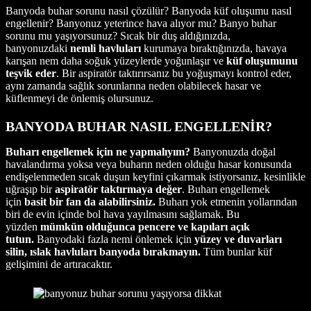
Banyoda buhar sorunu nasıl çözülür? Banyoda küf oluşumu nasıl
engellenir? Banyonuz yeterince hava alıyor mu? Banyo buhar
sorunu mu yaşıyorsunuz? Sıcak bir duş aldığınızda,
banyonuzdaki
nemli havluları
kurumaya bıraktığınızda, havaya
karışan nem daha soğuk yüzeylerde yoğunlaşır ve
küf oluşumunu
teşvik eder
. Bir aspiratör taktırırsanız bu yoğuşmayı kontrol eder,
aynı zamanda sağlık sorunlarına neden olabilecek hasar ve
küflenmeyi de önlemiş olursunuz.
BANYODA BUHAR NASIL ENGELLENİR?
Buharı engellemek için ne yapmalıyım?
Banyonuzda doğal
havalandırma yoksa veya buharın neden olduğu hasar konusunda
endişelenmeden sıcak duşun keyfini çıkarmak istiyorsanız, kesinlikle
uğraşıp bir
aspiratör taktırmaya değer
. Buharı engellemek
için
basit bir fan da alabilirsiniz.
Buharı yok etmenin yollarından
biri de evin içinde bol hava yayılmasını sağlamak. Bu
yüzden
mümkün olduğunca pencere ve kapıları açık
tutun.
Banyodaki fazla nemi önlemek için
yüzey ve duvarları
silin, ıslak havluları banyoda bırakmayın.
Tüm bunlar küf
gelişimini de artıracaktır.