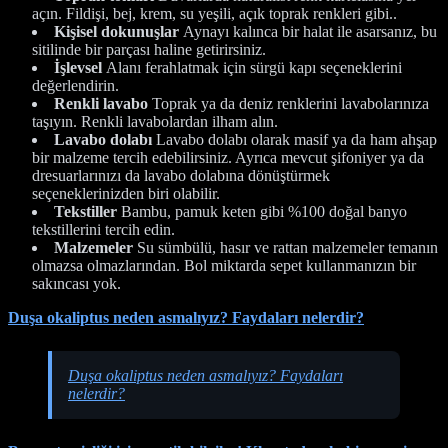
açın. Fildişi, bej, krem, su yeşili, açık toprak renkleri gibi..
Kişisel dokunuşlar
Aynayı kalınca bir halat ile asarsanız, bu
sitilinde bir parçası haline getirirsiniz.
İşlevsel
Alanı ferahlatmak için sürgü kapı seçeneklerini
değerlendirin.
Renkli lavabo
Toprak ya da deniz renklerini lavabolarınıza
taşıyın. Renkli lavabolardan ilham alın.
Lavabo dolabı
Lavabo dolabı olarak masif ya da ham ahşap
bir malzeme tercih edebilirsiniz. Ayrıca mevcut şifoniyer ya da
dresuarlarınızı da lavabo dolabına dönüştürmek
seçeneklerinizden biri olabilir.
Tekstiller
Bambu, pamuk keten gibi %100 doğal banyo
tekstillerini tercih edin.
Malzemeler
Su sümbülü, hasır ve rattan malzemeler temanın
olmazsa olmazlarından. Bol miktarda sepet kullanmanızın bir
sakıncası yok.
Duşa okaliptus neden asmalıyız? Faydaları nelerdir?
Duşa okaliptus neden asmalıyız? Faydaları
nelerdir?