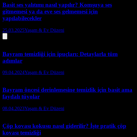
Basit ses yalıtımı nasıl yapılır? Komşuya ses
gitmemesi ya da eve ses gelmemesi için
yapılabilecekler
25.03.2025
Yaşam & Ev Düzeni
Bayram temizliği için ipuçları: Detaylarla tüm
adımlar
09.04.2024
Yaşam & Ev Düzeni
Bayram öncesi derinlemesine temizlik için basit ama
faydalı tüyolar
08.04.2023
Yaşam & Ev Düzeni
Çöp kovası kokusu nasıl giderilir? İşte pratik çöp
kovası temizliği