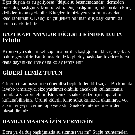
Eğer duştan az su geliyorsa “düşük su basıncındandır” demeden
önce duş başlığınızı kontrol edin. Duş başlığının içinde biriken kireç
delikleri tıkamış olabilir. Kireçleri temizleyerek sorunu ortadan
kaldırabilirsiniz. Kauçuk uçlu jetleri bulunan duş başlıklarını da
tercih edebilirsiniz.
BAZI KAPLAMALAR DİĞERLERİNDEN DAHA
İYİDİR
Krom veya saten nikel kaplama bir duş başlığı parlaklık için çok az
bakım gerektirir. Bu iki madde ile kaplı duş başlıkları lekelere karşı
daha dayanıklıdır ve daha kolay temizlenir.
GİDERİ TEMİZ TUTUN
Giderin tıkanmasının en önemli sebeplerinden biri saçlar. Bu konuda
lavabo temizleyici size yardımcı olabilir, ancak sık kullanırsanız
borulara zarar verebilir. İsterseniz “snake” gider açma aparatını
kullanabilirsiniz. Ürünü giderin içine soktuğunuzda tıkanmaya yol
açan her şeyi üzerine toplayacaktır. Snake’e internet üzerinden
ulaşabilirsiniz.
DAMLATMASINA İZİN VERMEYİN
Boru ya da duş başlığınızda su sızıntısı var mı? Suçlu muhtemelen