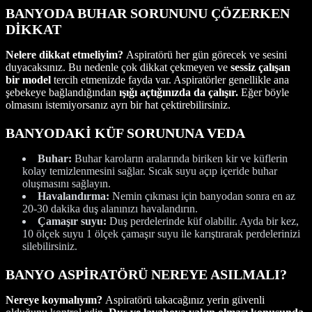
BANYODA BUHAR SORUNUNU ÇÖZERKEN
DİKKAT
Nelere dikkat etmeliyim?
Aspiratörü her gün görecek ve sesini
duyacaksınız. Bu nedenle çok dikkat çekmeyen ve
sessiz çalışan
bir model
tercih etmenizde fayda var. Aspiratörler genellikle ana
şebekeye bağlandığından
ışığı açtığınızda da çalışır.
Eğer böyle
olmasını istemiyorsanız ayrı bir hat çektirebilirsiniz.
BANYODAKİ KÜF SORUNUNA VEDA
Buhar:
Buhar karoların aralarında biriken kir ve küflerin
kolay temizlenmesini sağlar. Sıcak suyu açıp içeride buhar
oluşmasını sağlayın.
Havalandırma:
Nemin çıkması için banyodan sonra en az
20-30 dakika duş alanınızı havalandırın.
Çamaşır suyu:
Duş perdelerinde küf olabilir. Ayda bir kez,
10 ölçek suyu 1 ölçek çamaşır suyu ile karıştırarak perdelerinizi
silebilirsiniz.
BANYO ASPİRATÖRÜ NEREYE ASILMALI?
Nereye koymalıyım?
Aspiratörü takacağınız yerin güvenli