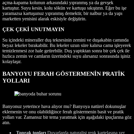
açma-kapama kolunun arkasındaki yıpranmış ya da gevşek
kartuştur. Suyu kesin, kolu sökün ve kartuşu sıkıştırın. Eğer bu işe
yaramazsa kartuşunuz yıpranmış demektir, bir nalbur ya da yapı
marketten yenisini alarak eskisiyle değiştirin.
ÇEK ÇEKİ UNUTMAYIN
Su içindeki mineraller duş teknesinin zemini ve duşakabin camında
beyaz lekeler bırakabilir. Bu lekeler uzun süre kalırsa cama işleyerek
temizlenmesi zor hale getirebilir. Duş yaptıktan sonra bir çek çek ile
hızlıca zemin ve camların üzerindeki suyu alırsanız sonrasında işiniz
kolaylaşır.
BANYOYU FERAH GÖSTERMENİN PRATİK
YOLLARI
Banyonuz yeterince hava alıyor mu? Banyoya natürel dokunuşlar
eklemenin ve onu olabildiğince ferah göstermenin basit ve pratik
yolları var. Zamansız bir tema yaratmak için aşağıdaki ipuçlarına göz
atın.
Toprak tonları
Duvarlarda naturalist renk kartelasına yer