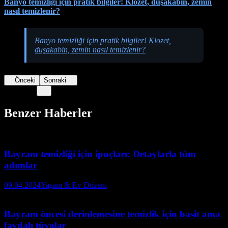
Banyo temizliği için pratik bilgiler! Klozet, duşakabin, zemin
nasıl temizlenir?
Banyo temizliği için pratik bilgiler! Klozet,
duşakabin, zemin nasıl temizlenir?
Önceki
Sonraki
Benzer Haberler
Bayram temizliği için ipuçları: Detaylarla tüm
adımlar
09.04.2024
Yaşam & Ev Düzeni
Bayram öncesi derinlemesine temizlik için basit ama
faydalı tüyolar